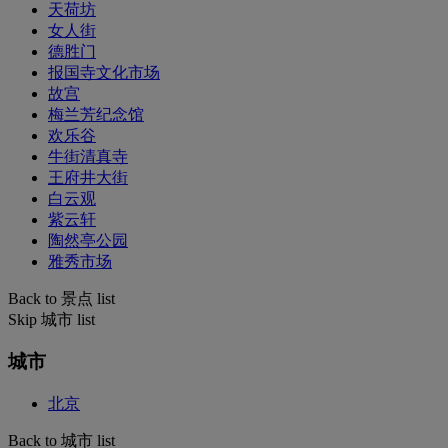
天荷坊
女人街
德胜门
报国寺文化市场
故宫
梅兰芳纪念馆
欢乐谷
牛街清真寺
王府井大街
白云观
紫云轩
陶然亭公园
雅秀市场
Back to 景点 list
Skip 城市 list
城市
北京
Back to 城市 list