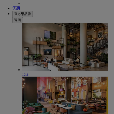
优惠
宜必思品牌
返回
ibis