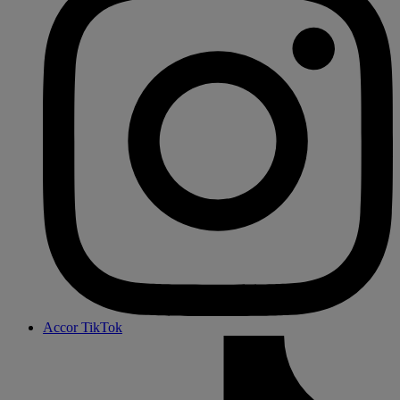
Accor TikTok