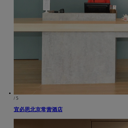
/ 5
宜必思北京常营酒店