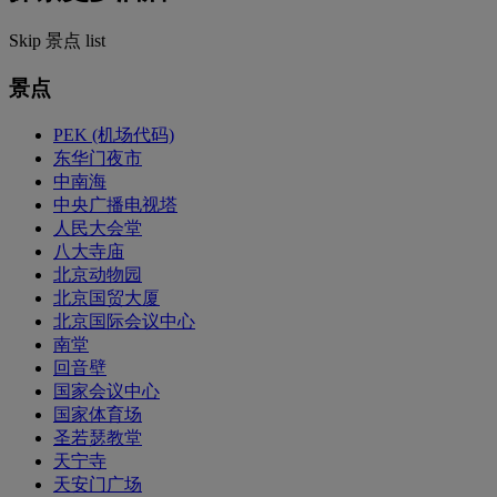
Skip 景点 list
景点
PEK (机场代码)
东华门夜市
中南海
中央广播电视塔
人民大会堂
八大寺庙
北京动物园
北京国贸大厦
北京国际会议中心
南堂
回音壁
国家会议中心
国家体育场
圣若瑟教堂
天宁寺
天安门广场