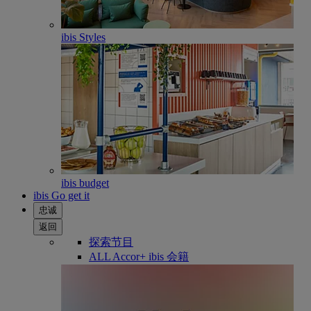
ibis Styles
ibis budget
ibis Go get it
忠诚
返回
探索节目
ALL Accor+ ibis 会籍