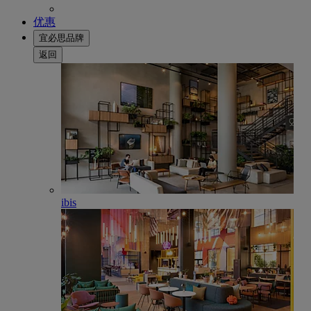
优惠
宜必思品牌
返回
ibis