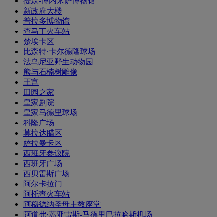
提森-博内米萨博物馆
新政府大楼
普拉多博物馆
查马丁火车站
楚埃卡区
比森特·卡尔德隆球场
法乌尼亚野生动物园
熊与石楠树雕像
王宫
田园之家
皇家剧院
皇家马德里球场
科隆广场
莫拉达腊区
萨拉曼卡区
西班牙参议院
西班牙广场
西贝雷斯广场
阿尔卡拉门
阿托查火车站
阿穆德纳圣母主教座堂
阿道弗·苏亚雷斯-马德里巴拉哈斯机场