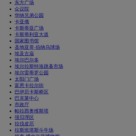
东方广场
众议院
华纳兄弟公园
卡亚俄
卡斯蒂亚广场
卡斯蒂利亚大道
国家图书馆
圣地亚哥·伯纳乌球场
埃及古庙
埃尔巴尔多
埃尔拉斯特洛跳蚤市场
埃尔雷蒂罗公园
太阳门广场
富恩卡拉尔街
巴伊厄卡斯桥区
巴克莱中心
市政厅
帕拉西奥维斯塔
强贝理区
拉伐皮厄
拉斯班塔斯斗牛场