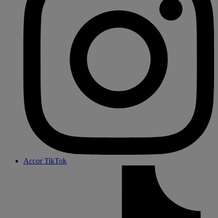
Accor TikTok