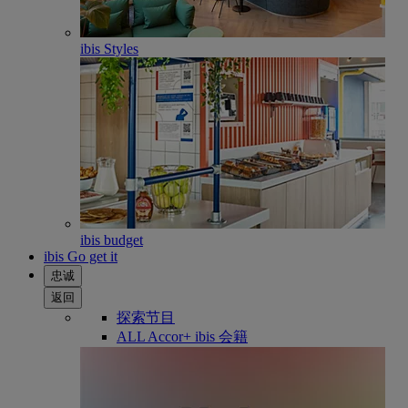
ibis Styles
ibis budget
ibis Go get it
忠诚
返回
探索节目
ALL Accor+ ibis 会籍