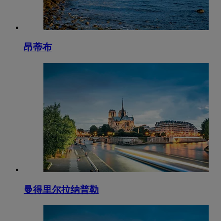
昂蒂布
曼得里尔拉纳普勒