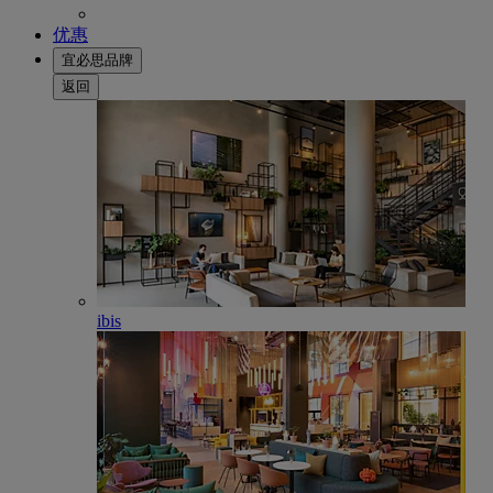
优惠
宜必思品牌
返回
ibis