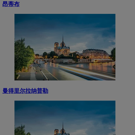
昂蒂布
曼得里尔拉纳普勒