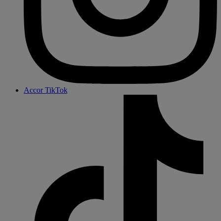
Accor TikTok