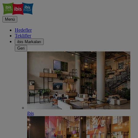
Menü
Hedefler
Teklifler
ibis Markaları
Geri
ibis