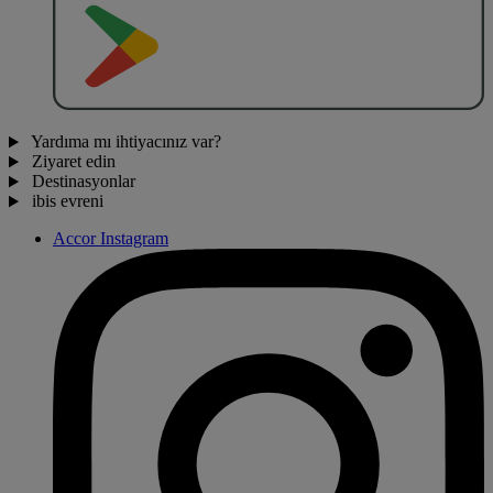
O
BT
E
R
N
O
Yardıma mı ihtiyacınız var?
Ziyaret edin
Destinasyonlar
ibis evreni
Accor Instagram