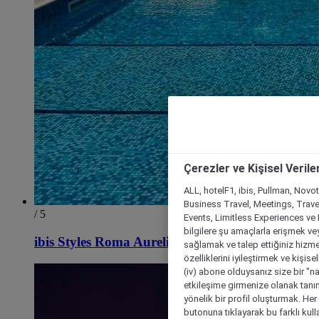
Çerezler ve Kişisel Verile
ALL, hotelF1, ibis, Pullman, Novo
Business Travel, Meetings, Travel
/ 5
Events, Limitless Experiences ve 
bilgilere şu amaçlarla erişmek vey
ibis Styles Roma Aurelia
sağlamak ve talep ettiğiniz hizmet
özelliklerini iyileştirmek ve kişise
(iv) abone olduysanız size bir "n
etkileşime girmenize olanak tanım
yönelik bir profil oluşturmak. Her b
butonuna tıklayarak bu farklı kul