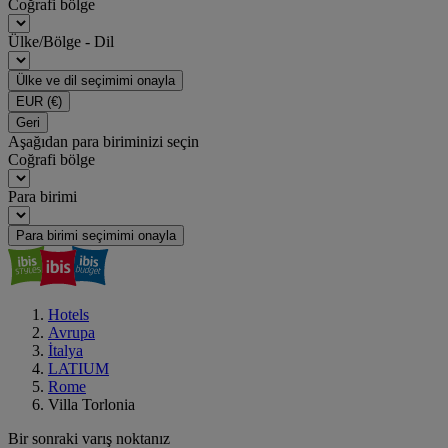
Coğrafi bölge
Ülke/Bölge - Dil
Ülke ve dil seçimimi onayla
EUR
(€)
Geri
Aşağıdan para biriminizi seçin
Coğrafi bölge
Para birimi
Para birimi seçimimi onayla
Hotels
Avrupa
İtalya
LATIUM
Rome
Villa Torlonia
Bir sonraki varış noktanız