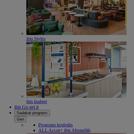
ibis Styles
ibis budget
ibis Go get it
Sadakat programı
Geri
Programı keşfedin
ALL Accor+ ibis Aboneliği