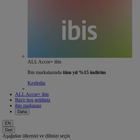
ALL Accor+ ibis
İbis markalarında
tüm yıl %15 indirim
Keşfedin
ALL Accor+ ibis
Ibis'e hoş geldiniz
ibis mağazası
Daha
EN
Geri
Aşağıdan ülkenizi ve dilinizi seçin