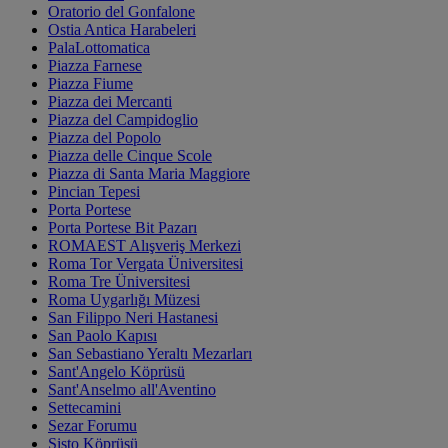
Oratorio del Gonfalone
Ostia Antica Harabeleri
PalaLottomatica
Piazza Farnese
Piazza Fiume
Piazza dei Mercanti
Piazza del Campidoglio
Piazza del Popolo
Piazza delle Cinque Scole
Piazza di Santa Maria Maggiore
Pincian Tepesi
Porta Portese
Porta Portese Bit Pazarı
ROMAEST Alışveriş Merkezi
Roma Tor Vergata Üniversitesi
Roma Tre Üniversitesi
Roma Uygarlığı Müzesi
San Filippo Neri Hastanesi
San Paolo Kapısı
San Sebastiano Yeraltı Mezarları
Sant'Angelo Köprüsü
Sant'Anselmo all'Aventino
Settecamini
Sezar Forumu
Sisto Köprüsü