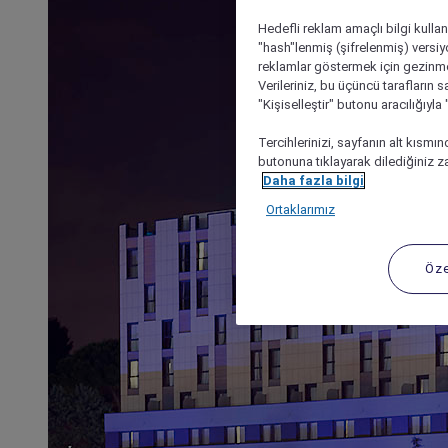
Hedefli reklam amaçlı bilgi kulla
"hash"lenmiş (şifrelenmiş) versiy
reklamlar göstermek için gezinme, 
Verileriniz, bu üçüncü tarafların s
"Kişiselleştir" butonu aracılığıyl
Tercihlerinizi, sayfanın alt kısmı
butonuna tıklayarak dilediğiniz za
Daha fazla bilgi
Ortaklarımız
Öze