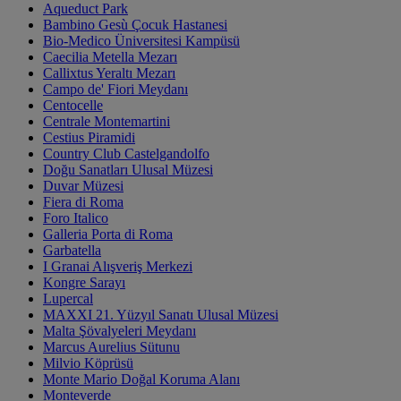
Aqueduct Park
Bambino Gesù Çocuk Hastanesi
Bio-Medico Üniversitesi Kampüsü
Caecilia Metella Mezarı
Callixtus Yeraltı Mezarı
Campo de' Fiori Meydanı
Centocelle
Centrale Montemartini
Cestius Piramidi
Country Club Castelgandolfo
Doğu Sanatları Ulusal Müzesi
Duvar Müzesi
Fiera di Roma
Foro Italico
Galleria Porta di Roma
Garbatella
I Granai Alışveriş Merkezi
Kongre Sarayı
Lupercal
MAXXI 21. Yüzyıl Sanatı Ulusal Müzesi
Malta Şövalyeleri Meydanı
Marcus Aurelius Sütunu
Milvio Köprüsü
Monte Mario Doğal Koruma Alanı
Monteverde