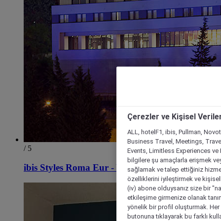
Çerezler ve Kişisel Verile
ALL, hotelF1, ibis, Pullman, Novo
Business Travel, Meetings, Travel
/ 5
Events, Limitless Experiences ve 
bilgilere şu amaçlarla erişmek vey
ibis Styles Roma Eur - Yeni açıldı
sağlamak ve talep ettiğiniz hizmet
özelliklerini iyileştirmek ve kişise
(iv) abone olduysanız size bir "n
etkileşime girmenize olanak tanım
yönelik bir profil oluşturmak. Her b
butonuna tıklayarak bu farklı kul