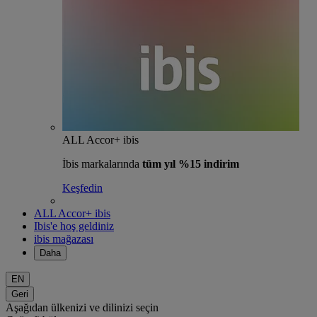
ALL Accor+ ibis
İbis markalarında
tüm yıl %15 indirim
Keşfedin
ALL Accor+ ibis
Ibis'e hoş geldiniz
ibis mağazası
Daha
EN
Geri
Aşağıdan ülkenizi ve dilinizi seçin