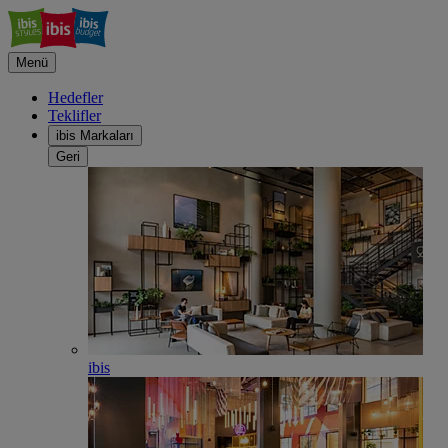
Menü
Hedefler
Teklifler
ibis Markaları
Geri
ibis