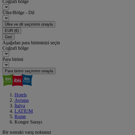
Coğrafi bölge
Ülke/Bölge - Dil
Ülke ve dil seçimimi onayla
EUR
(€)
Geri
Aşağıdan para biriminizi seçin
Coğrafi bölge
Para birimi
Para birimi seçimimi onayla
Hotels
Avrupa
İtalya
LATIUM
Rome
Kongre Sarayı
Bir sonraki varış noktanız