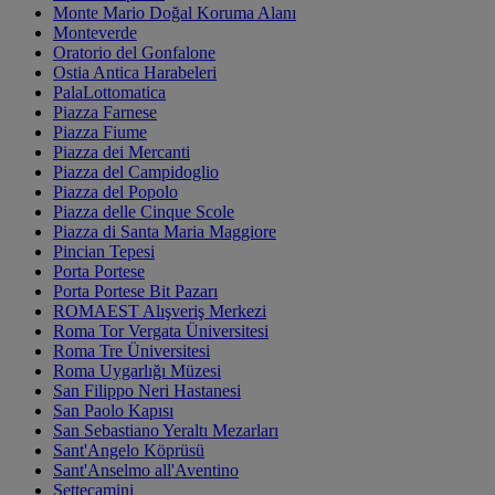
Monte Mario Doğal Koruma Alanı
Monteverde
Oratorio del Gonfalone
Ostia Antica Harabeleri
PalaLottomatica
Piazza Farnese
Piazza Fiume
Piazza dei Mercanti
Piazza del Campidoglio
Piazza del Popolo
Piazza delle Cinque Scole
Piazza di Santa Maria Maggiore
Pincian Tepesi
Porta Portese
Porta Portese Bit Pazarı
ROMAEST Alışveriş Merkezi
Roma Tor Vergata Üniversitesi
Roma Tre Üniversitesi
Roma Uygarlığı Müzesi
San Filippo Neri Hastanesi
San Paolo Kapısı
San Sebastiano Yeraltı Mezarları
Sant'Angelo Köprüsü
Sant'Anselmo all'Aventino
Settecamini