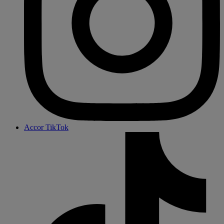
Accor TikTok