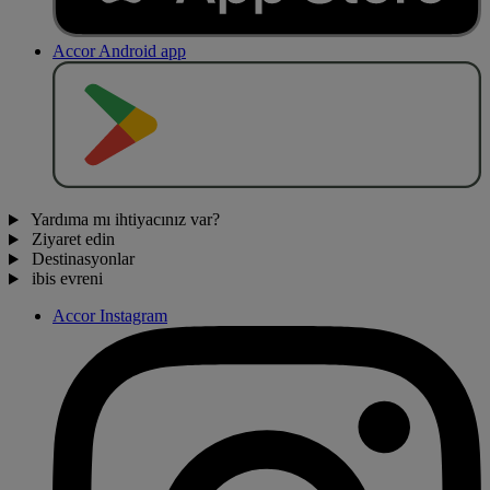
Accor Android app
O
BT
E
R
N
O
Yardıma mı ihtiyacınız var?
Ziyaret edin
Destinasyonlar
ibis evreni
Accor Instagram