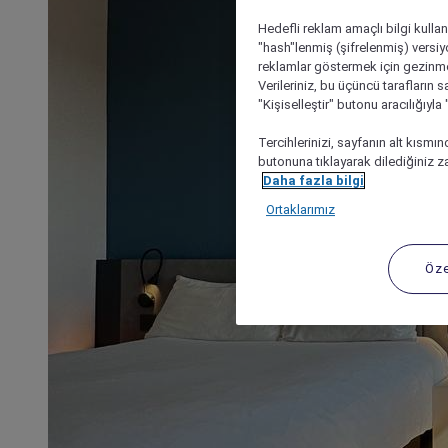
Hedefli reklam amaçlı bilgi kulla
"hash"lenmiş (şifrelenmiş) versiy
reklamlar göstermek için gezinme, 
Verileriniz, bu üçüncü tarafların s
"Kişiselleştir" butonu aracılığıyl
Tercihlerinizi, sayfanın alt kısmı
butonuna tıklayarak dilediğiniz za
Daha fazla bilgi
Ortaklarımız
Öze