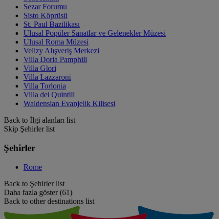
Sezar Forumu
Sisto Köprüsü
St. Paul Bazilikası
Ulusal Popüler Sanatlar ve Gelenekler Müzesi
Ulusal Roma Müzesi
Velizy Alışveriş Merkezi
Villa Doria Pamphili
Villa Glori
Villa Lazzaroni
Villa Torlonia
Villa dei Quintili
Waldensian Evanjelik Kilisesi
Back to İlgi alanları list
Skip Şehirler list
Şehirler
Rome
Back to Şehirler list
Daha fazla göster (61)
Back to other destinations list