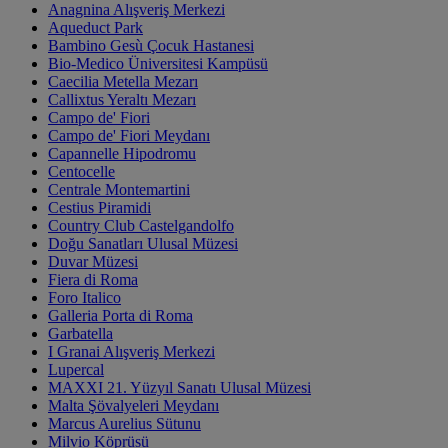
Anagnina Alışveriş Merkezi
Aqueduct Park
Bambino Gesù Çocuk Hastanesi
Bio-Medico Üniversitesi Kampüsü
Caecilia Metella Mezarı
Callixtus Yeraltı Mezarı
Campo de' Fiori
Campo de' Fiori Meydanı
Capannelle Hipodromu
Centocelle
Centrale Montemartini
Cestius Piramidi
Country Club Castelgandolfo
Doğu Sanatları Ulusal Müzesi
Duvar Müzesi
Fiera di Roma
Foro Italico
Galleria Porta di Roma
Garbatella
I Granai Alışveriş Merkezi
Lupercal
MAXXI 21. Yüzyıl Sanatı Ulusal Müzesi
Malta Şövalyeleri Meydanı
Marcus Aurelius Sütunu
Milvio Köprüsü