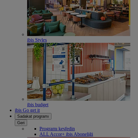
ibis Styles
ibis budget
ibis Go get it
Sadakat programı
Geri
Programı keşfedin
ALL Accor+ ibis Aboneliği