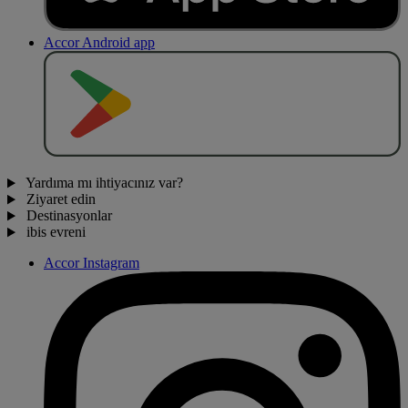
Accor Android app
O
BT
E
R
N
O
Yardıma mı ihtiyacınız var?
Ziyaret edin
Destinasyonlar
ibis evreni
Accor Instagram