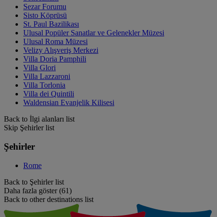
Sezar Forumu
Sisto Köprüsü
St. Paul Bazilikası
Ulusal Popüler Sanatlar ve Gelenekler Müzesi
Ulusal Roma Müzesi
Velizy Alışveriş Merkezi
Villa Doria Pamphili
Villa Glori
Villa Lazzaroni
Villa Torlonia
Villa dei Quintili
Waldensian Evanjelik Kilisesi
Back to İlgi alanları list
Skip Şehirler list
Şehirler
Rome
Back to Şehirler list
Daha fazla göster (61)
Back to other destinations list