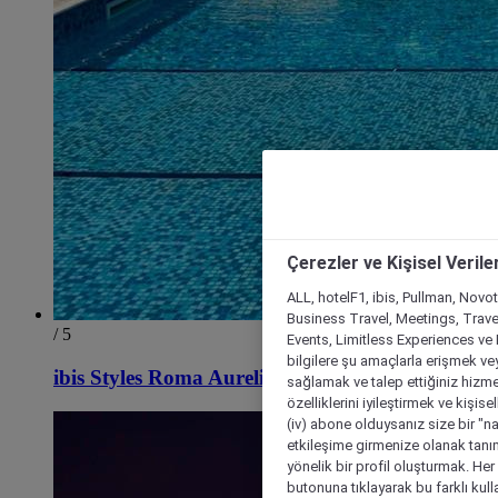
Çerezler ve Kişisel Verile
ALL, hotelF1, ibis, Pullman, Novo
Business Travel, Meetings, Travel
/ 5
Events, Limitless Experiences ve 
bilgilere şu amaçlarla erişmek vey
ibis Styles Roma Aurelia
sağlamak ve talep ettiğiniz hizmet
özelliklerini iyileştirmek ve kişise
(iv) abone olduysanız size bir "n
etkileşime girmenize olanak tanım
yönelik bir profil oluşturmak. Her b
butonuna tıklayarak bu farklı kul