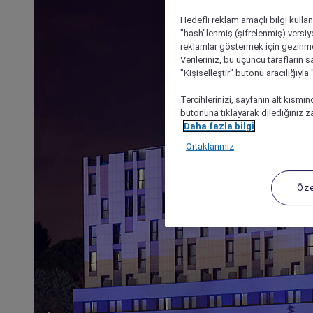
Hedefli reklam amaçlı bilgi kulla
"hash"lenmiş (şifrelenmiş) versiy
reklamlar göstermek için gezinme, 
Verileriniz, bu üçüncü tarafların s
"Kişiselleştir" butonu aracılığıyl
Tercihlerinizi, sayfanın alt kısmı
butonuna tıklayarak dilediğiniz za
Daha fazla bilgi
Ortaklarımız
Öze