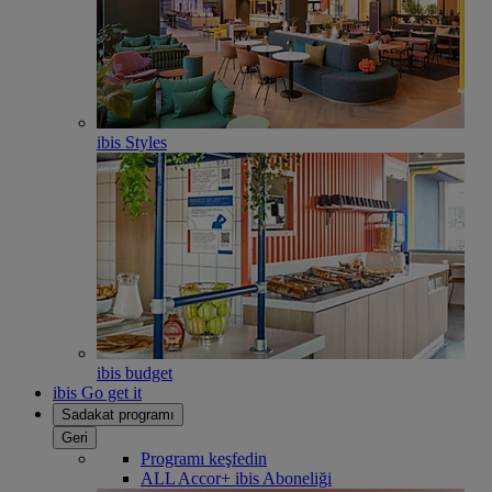
ibis Styles
ibis budget
ibis Go get it
Sadakat programı
Geri
Programı keşfedin
ALL Accor+ ibis Aboneliği