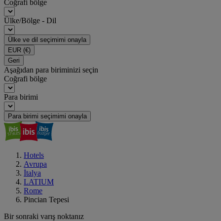
Coğrafi bölge
Ülke/Bölge - Dil
Ülke ve dil seçimimi onayla
EUR
(€)
Geri
Aşağıdan para biriminizi seçin
Coğrafi bölge
Para birimi
Para birimi seçimimi onayla
Hotels
Avrupa
İtalya
LATIUM
Rome
Pincian Tepesi
Bir sonraki varış noktanız