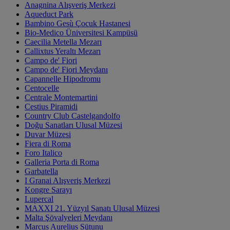
Anagnina Alışveriş Merkezi
Aqueduct Park
Bambino Gesù Çocuk Hastanesi
Bio-Medico Üniversitesi Kampüsü
Caecilia Metella Mezarı
Callixtus Yeraltı Mezarı
Campo de' Fiori
Campo de' Fiori Meydanı
Capannelle Hipodromu
Centocelle
Centrale Montemartini
Cestius Piramidi
Country Club Castelgandolfo
Doğu Sanatları Ulusal Müzesi
Duvar Müzesi
Fiera di Roma
Foro Italico
Galleria Porta di Roma
Garbatella
I Granai Alışveriş Merkezi
Kongre Sarayı
Lupercal
MAXXI 21. Yüzyıl Sanatı Ulusal Müzesi
Malta Şövalyeleri Meydanı
Marcus Aurelius Sütunu