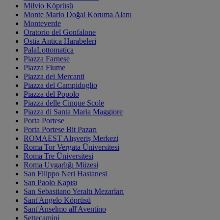
Milvio Köprüsü
Monte Mario Doğal Koruma Alanı
Monteverde
Oratorio del Gonfalone
Ostia Antica Harabeleri
PalaLottomatica
Piazza Farnese
Piazza Fiume
Piazza dei Mercanti
Piazza del Campidoglio
Piazza del Popolo
Piazza delle Cinque Scole
Piazza di Santa Maria Maggiore
Porta Portese
Porta Portese Bit Pazarı
ROMAEST Alışveriş Merkezi
Roma Tor Vergata Üniversitesi
Roma Tre Üniversitesi
Roma Uygarlığı Müzesi
San Filippo Neri Hastanesi
San Paolo Kapısı
San Sebastiano Yeraltı Mezarları
Sant'Angelo Köprüsü
Sant'Anselmo all'Aventino
Settecamini