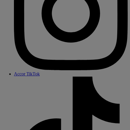
Accor TikTok