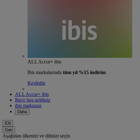
ALL Accor+ ibis
İbis markalarında
tüm yıl %15 indirim
Keşfedin
ALL Accor+ ibis
Ibis'e hoş geldiniz
ibis mağazası
Daha
EN
Geri
Aşağıdan ülkenizi ve dilinizi seçin