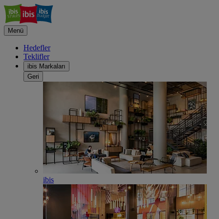
Menü
Hedefler
Teklifler
ibis Markaları
Geri
ibis