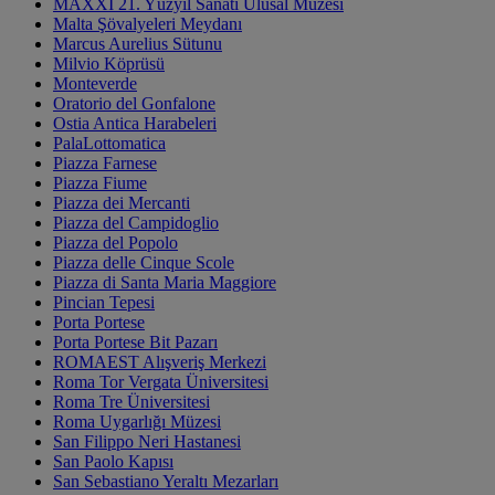
MAXXI 21. Yüzyıl Sanatı Ulusal Müzesi
Malta Şövalyeleri Meydanı
Marcus Aurelius Sütunu
Milvio Köprüsü
Monteverde
Oratorio del Gonfalone
Ostia Antica Harabeleri
PalaLottomatica
Piazza Farnese
Piazza Fiume
Piazza dei Mercanti
Piazza del Campidoglio
Piazza del Popolo
Piazza delle Cinque Scole
Piazza di Santa Maria Maggiore
Pincian Tepesi
Porta Portese
Porta Portese Bit Pazarı
ROMAEST Alışveriş Merkezi
Roma Tor Vergata Üniversitesi
Roma Tre Üniversitesi
Roma Uygarlığı Müzesi
San Filippo Neri Hastanesi
San Paolo Kapısı
San Sebastiano Yeraltı Mezarları