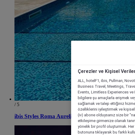
Çerezler ve Kişisel Verile
ALL, hotelF1, ibis, Pullman, Novo
Business Travel, Meetings, Travel
Events, Limitless Experiences ve 
bilgilere şu amaçlarla erişmek vey
sağlamak ve talep ettiğiniz hizmet
/ 5
özelliklerini iyileştirmek ve kişise
(iv) abone olduysanız size bir "n
ibis Styles Roma Aurelia
etkileşime girmenize olanak tanım
yönelik bir profil oluşturmak. Her b
butonuna tıklayarak bu farklı kul