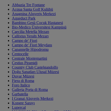
Abbazia Tre Fontane
Acqua Santa Golf Kulübü
Anagnina Alışveriş Merkezi
Aqueduct Park
Bambino Gesù Çocuk Hastanesi
Bio-Medico Üniversitesi Kampüsü
Caecilia Metella Mezarı
Callixtus Yeraltı Mezarı
Campo de' Fiori
Campo de' Fiori Meydanı
Capannelle Hipodromu
Centocelle
Centrale Montemartini
Cestius Piramidi
Country Club Castelgandolfo
Doğu Sanatları Ulusal Müzesi
Duvar Müzesi
Fiera di Roma
Foro Italico
Galleria Porta di Roma
Garbatella
I Granai Alışveriş Merkezi
Kongre Sarayı
Lupercal