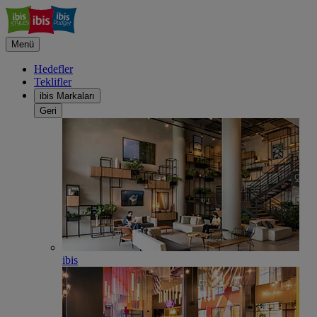
Menü
Hedefler
Teklifler
ibis Markaları
Geri
ibis