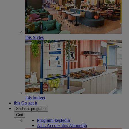
ibis Styles
ibis budget
ibis Go get it
Sadakat programı
Geri
Programı keşfedin
ALL Accor+ ibis Aboneliği