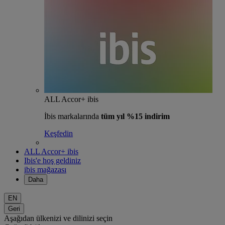
ALL Accor+ ibis
İbis markalarında
tüm yıl %15 indirim
Keşfedin
ALL Accor+ ibis
Ibis'e hoş geldiniz
ibis mağazası
Daha
EN
Geri
Aşağıdan ülkenizi ve dilinizi seçin