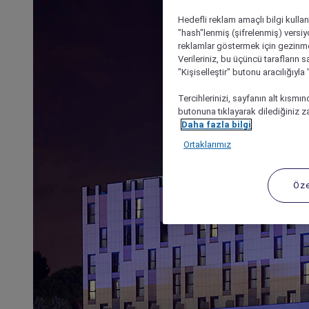
Hedefli reklam amaçlı bilgi kulla
"hash"lenmiş (şifrelenmiş) versiy
reklamlar göstermek için gezinme, 
Verileriniz, bu üçüncü tarafların s
"Kişiselleştir" butonu aracılığıyl
Tercihlerinizi, sayfanın alt kısmı
butonuna tıklayarak dilediğiniz za
Daha fazla bilgi
Ortaklarımız
Öze