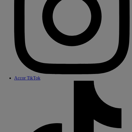
Accor TikTok