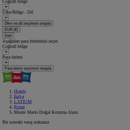
Coğrafi bölge
Ülke/Bölge - Dil
Ülke ve dil seçimimi onayla
EUR
(€)
Geri
Aşağıdan para biriminizi seçin
Coğrafi bölge
Para birimi
Para birimi seçimimi onayla
Hotels
İtalya
LATIUM
Rome
Monte Mario Doğal Koruma Alanı
Bir sonraki varış noktanız