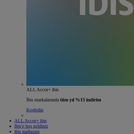
ALL Accor+ ibis
İbis markalarında
tüm yıl %15 indirim
Keşfedin
ALL Accor+ ibis
Ibis'e hoş geldiniz
ibis mağazası