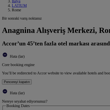
İtalya
LATIUM
Rome
Bir sonraki varış noktanız
Anagnina Alışveriş Merkezi, R
Accor’un 45’ten fazla otel markası arasınd
Hata (lar)
Core booking engine
You’ll be redirected to Accor website to view available hotels and bo
Pencereyi kapatın
Hata (lar)
Nereye seyahat ediyorsunuz?
Booking Dates