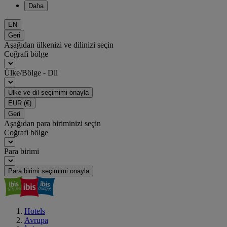
Daha
EN
Geri
Aşağıdan ülkenizi ve dilinizi seçin
Coğrafi bölge
Ülke/Bölge - Dil
Ülke ve dil seçimimi onayla
EUR
(€)
Geri
Aşağıdan para biriminizi seçin
Coğrafi bölge
Para birimi
Para birimi seçimimi onayla
Hotels
Avrupa