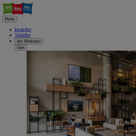
Menü
Hedefler
Teklifler
ibis Markaları
Geri