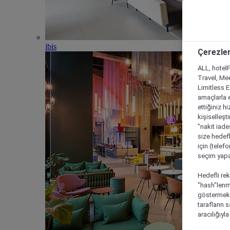
ibis
Çerezler
ALL, hotelF
Travel, Mee
Limitless 
amaçlarla e
ettiğiniz h
kişiselleşt
"nakit iade
size hedefl
için (telef
seçim yapab
Hedefli rek
"hash"lenmi
göstermek i
tarafların 
aracılığıyl