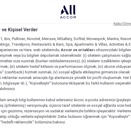
Kabul Etm
 ve Kişisel Veriler
1, ibis, Pullman, Novotel, Mercure, MGallery, Sofitel, Movenpick, Mantra, Resor
tings, Travelpros, Restaurants & Bars, Spa, Apartments & Villas, Activities & E
Experiences ve Hera. web sitelerinde,
Accor ve ortakları
cihazınızdaki bilgiler
rişmek veya bu bilgileri depolamak istemektedir: (i) sitelerin çalışmasını sağl
izmetleri size sunmak (bunları reddedemezsiniz); (ii) sitelerin özelliklerini iyileş
irmek; (iii) sitelerin hedef kitlesini ve performansını ölçmek; (iv) abone olduysan
si" (cashback) hizmeti sunmak; (v) sosyal ağlarla etkileşime girmenize olanak 
i reklamlar sunmak amacıyla ilgi alanlarınıza yönelik bir profil oluşturmak. Her b
on, bilgisayar vb.), "Kişiselleştir" butonuna tıklayarak bu farklı kullanım seçenek
ilirsiniz.
lam amaçlı bilgi kullanımını kabul ederseniz Accor, e-posta adresinizi (paylaşt
ş (şifrelenmiş) versiyonuyla; üçüncü taraf sitelerde ve sosyal ağlarda size hed
çin gezinme, rezervasyon ve sadakat verilerinizle birlikte işleyecektir. Verileri
sahip olduğu verilerle eşleştirilebilir. Daha fazlasını öğrenmek için "Kişiselleştir
a "hedefli reklamcılık" bölümüne bakınız.