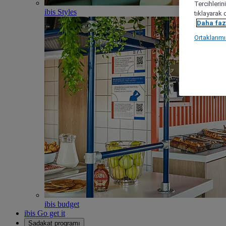
Tercihlerin
ibis Styles
tıklayarak 
Daha fazl
Ortaklarım
ibis budget
ibis Go get it
Sadakat programı