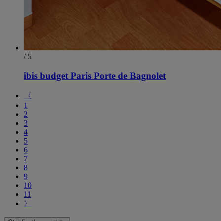
/ 5
ibis budget Paris Porte de Bagnolet
〈
1
2
3
4
5
6
7
8
9
10
11
〉