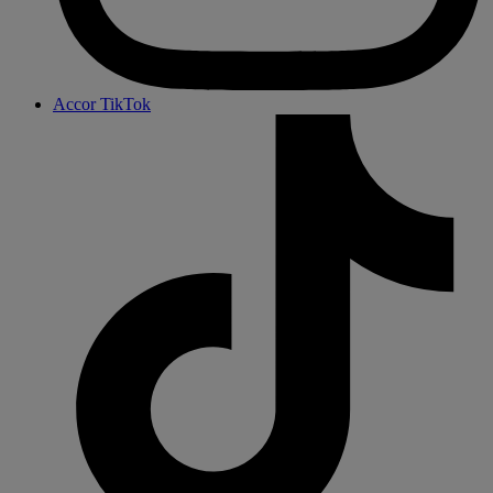
Accor TikTok