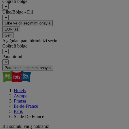
Coğrafi bölge
Ülke/Bölge - Dil
Ülke ve dil seçimimi onayla
EUR
(€)
Geri
Aşağıdan para biriminizi seçin
Coğrafi bölge
Para birimi
Para birimi seçimimi onayla
Hotels
Avrupa
Fransa
Ile-de-France
Paris
Stade De France
Bir sonraki varış noktanız