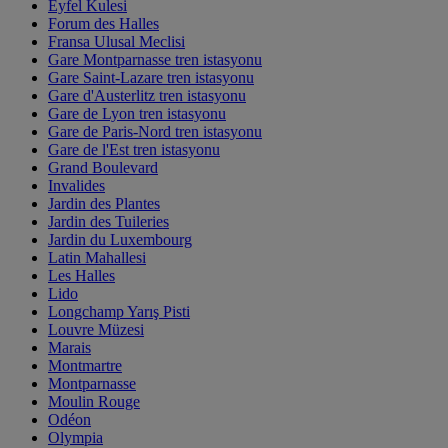
Eyfel Kulesi
Forum des Halles
Fransa Ulusal Meclisi
Gare Montparnasse tren istasyonu
Gare Saint-Lazare tren istasyonu
Gare d'Austerlitz tren istasyonu
Gare de Lyon tren istasyonu
Gare de Paris-Nord tren istasyonu
Gare de l'Est tren istasyonu
Grand Boulevard
Invalides
Jardin des Plantes
Jardin des Tuileries
Jardin du Luxembourg
Latin Mahallesi
Les Halles
Lido
Longchamp Yarış Pisti
Louvre Müzesi
Marais
Montmartre
Montparnasse
Moulin Rouge
Odéon
Olympia