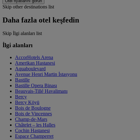
Otel fiyatlarını görün
Skip other destinations list
Daha fazla otel keşfedin
Skip İlgi alanları list
İlgi alanları
AccorHotels Arena
Amerikan Hastanesi
Aquaboulevard
Avenue Henri Martin İstasyonu
Bastille
Bastille Opera Binası
Beauvais-Tillé Havalimanı
Bercy
Bercy Köyü
Bois de Boulogne
Bois de Vincennes
Champ-de-Mars
Châtelet – les Halles
Cochin Hastanesi
Espace Champerret