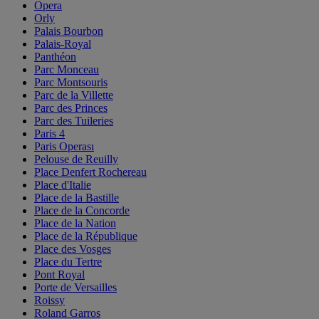
Opera
Orly
Palais Bourbon
Palais-Royal
Panthéon
Parc Monceau
Parc Montsouris
Parc de la Villette
Parc des Princes
Parc des Tuileries
Paris 4
Paris Operası
Pelouse de Reuilly
Place Denfert Rochereau
Place d'Italie
Place de la Bastille
Place de la Concorde
Place de la Nation
Place de la République
Place des Vosges
Place du Tertre
Pont Royal
Porte de Versailles
Roissy
Roland Garros