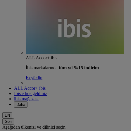
ALL Accor+ ibis
İbis markalarında
tüm yıl %15 indirim
Keşfedin
ALL Accor+ ibis
Ibis'e hoş geldiniz
ibis mağazası
Daha
EN
Geri
Aşağıdan ülkenizi ve dilinizi seçin