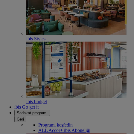
ibis Styles
ibis budget
ibis Go get it
Sadakat programı
Geri
Programı keşfedin
ALL Accor+ ibis Aboneliği