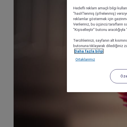
Hedefli reklam amaçlı bilgi kulla
"hash"lenmiş (şifrelenmiş) versiy
reklamlar göstermek için gezinme, 
Verileriniz, bu üçüncü tarafların s
"Kişiselleştir" butonu aracılığıyl
Tercihlerinizi, sayfanın alt kısmı
butonuna tıklayarak dilediğiniz za
Daha fazla bilgi
Ortaklarımız
Öze