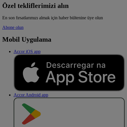
Özel tekliflerimizi alın
En son fırsatlarımızı almak için haber bültenine üye olun
Abone olun
Mobil Uygulama
Accor iOS app
Accor Android app
O
BT
E
R
N
O