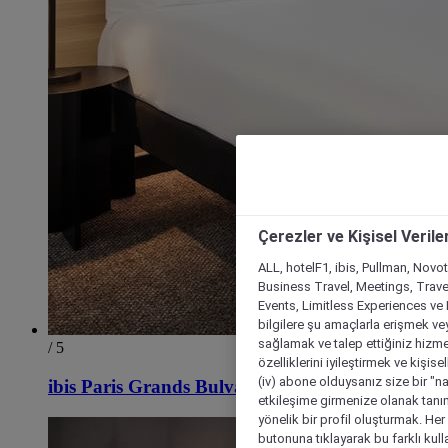
Çerezler ve Kişisel Verile
ALL, hotelF1, ibis, Pullman, Novo
Business Travel, Meetings, Travel
Events, Limitless Experiences ve 
bilgilere şu amaçlarla erişmek vey
sağlamak ve talep ettiğiniz hizmet
/ 5
özelliklerini iyileştirmek ve kişise
(iv) abone olduysanız size bir "n
ibis Paris Grands Bulvarı Opera 9. Bölge
etkileşime girmenize olanak tanım
yönelik bir profil oluşturmak. Her b
butonuna tıklayarak bu farklı kul