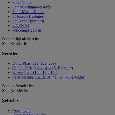
Sacré-Coeur
Saint-Germain-des-Prés
Saint-Martin Kanalı
St Joseph Hastanesi
Ste Anne Hastanesi
UNESCO
Vincennes Şatosu
Back to İlgi alanları list
Skip Semtler list
Semtler
Doğu Paris (11e, 12e, 20e)
Güney Paris (13. - 14. - 15. Bolgeler)
Kuzey Paris (10e, 18e, 19e)
Paris Merkez (1e, 2e,3e, 4e, 5e, 6e,7e, 8e,9e)
Back to Semtler list
Skip Şehirler list
Şehirler
Courbevoie