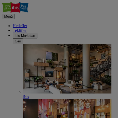
Menü
Hedefler
Teklifler
ibis Markaları
Geri
ibis