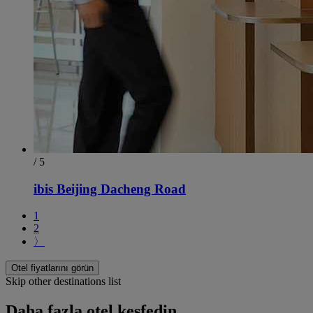
/ 5
ibis Beijing Dacheng Road
1
2
〉
Otel fiyatlarını görün
Skip other destinations list
Daha fazla otel keşfedin