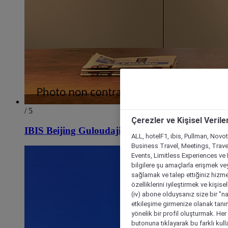
/ 5
Çerezler ve Kişisel Verile
IBIS Beijing Guloudajie Metro Station Hotel
ALL, hotelF1, ibis, Pullman, Novo
Business Travel, Meetings, Travel
Events, Limitless Experiences ve 
bilgilere şu amaçlarla erişmek vey
sağlamak ve talep ettiğiniz hizmet
özelliklerini iyileştirmek ve kişise
(iv) abone olduysanız size bir "n
etkileşime girmenize olanak tanım
yönelik bir profil oluşturmak. Her b
butonuna tıklayarak bu farklı kul