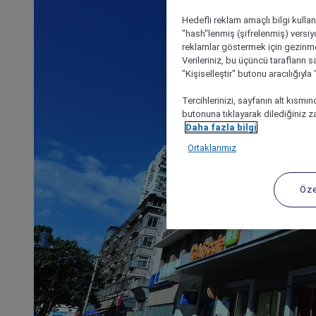
Hedefli reklam amaçlı bilgi kulla
"hash"lenmiş (şifrelenmiş) versiy
reklamlar göstermek için gezinme, 
Verileriniz, bu üçüncü tarafların s
"Kişiselleştir" butonu aracılığıyl
Tercihlerinizi, sayfanın alt kısmı
butonuna tıklayarak dilediğiniz za
Daha fazla bilgi
Ortaklarımız
Öze