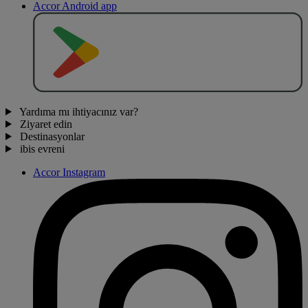
Accor Android app
O
BT
E
R
N
O
Yardıma mı ihtiyacınız var?
Ziyaret edin
Destinasyonlar
ibis evreni
Accor Instagram