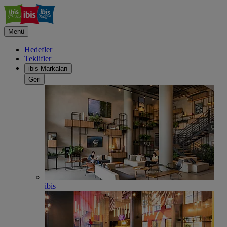
Menü
Hedefler
Teklifler
ibis Markaları
Geri
ibis