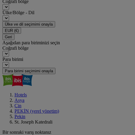
Coğrafi bölge
Ülke/Bölge - Dil
Ülke ve dil seçimimi onayla
EUR
(€)
Geri
Aşağıdan para biriminizi seçin
Coğrafi bölge
Para birimi
Para birimi seçimimi onayla
Hotels
Asya
Çin
PEKİN (yerel yönetim)
Pekin
St. Joseph Katedrali
Bir sonraki varış noktanız