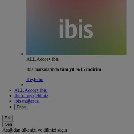
ALL Accor+ ibis
İbis markalarında
tüm yıl %15 indirim
Keşfedin
ALL Accor+ ibis
Ibis'e hoş geldiniz
ibis mağazası
Daha
EN
Geri
Aşağıdan ülkenizi ve dilinizi seçin