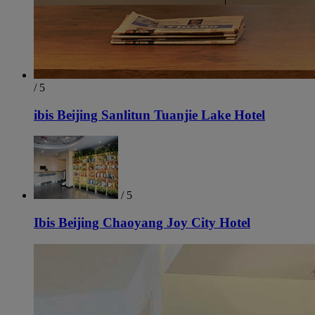
/ 5
ibis Beijing Sanlitun Tuanjie Lake Hotel
/ 5
Ibis Beijing Chaoyang Joy City Hotel