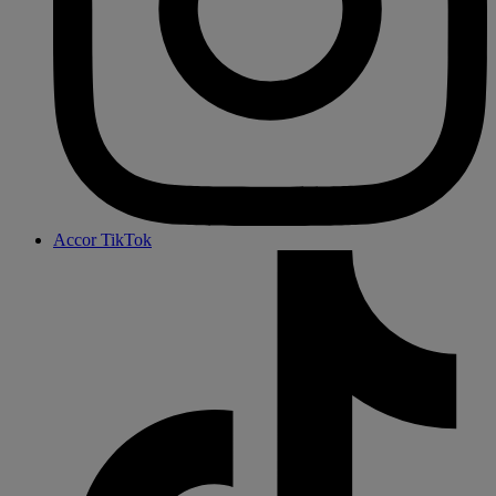
Accor TikTok