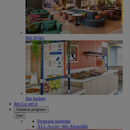
ibis Styles
ibis budget
ibis Go get it
Sadakat programı
Geri
Programı keşfedin
ALL Accor+ ibis Aboneliği