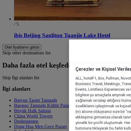
/ 5
ibis Beijing Sanlitun Tuanjie Lake Hotel
Otel fiyatlarını görün
Skip other destinations list
Daha fazla otel keşfedin
Çerezler ve Kişisel Verile
Skip İlgi alanları list
ALL, hotelF1, ibis, Pullman, Novo
Business Travel, Meetings, Travel
İlgi alanları
Events, Limitless Experiences ve 
bilgilere şu amaçlarla erişmek vey
Baiyun Taoist Tapınağı
sağlamak ve talep ettiğiniz hizmet
Baoguo Tapınağı Kültür Pazarı
özelliklerini iyileştirmek ve kişise
Büyük Halk Salonu
(iv) abone olduysanız size bir "n
China World Towers
etkileşime girmenize olanak tanım
Deshengmen
yönelik bir profil oluşturmak. Her b
Dong Hua Men Gece Pazarı
butonuna tıklayarak bu farklı kul