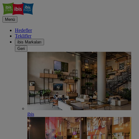
Menü
Hedefler
Teklifler
ibis Markaları
Geri
ibis