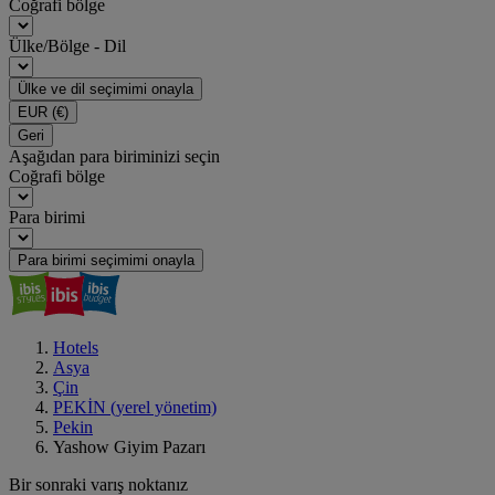
Coğrafi bölge
Ülke/Bölge - Dil
Ülke ve dil seçimimi onayla
EUR
(€)
Geri
Aşağıdan para biriminizi seçin
Coğrafi bölge
Para birimi
Para birimi seçimimi onayla
Hotels
Asya
Çin
PEKİN (yerel yönetim)
Pekin
Yashow Giyim Pazarı
Bir sonraki varış noktanız