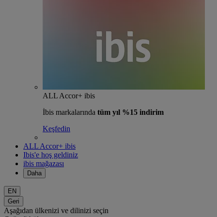
ALL Accor+ ibis
İbis markalarında
tüm yıl %15 indirim
Keşfedin
ALL Accor+ ibis
Ibis'e hoş geldiniz
ibis mağazası
Daha
EN
Geri
Aşağıdan ülkenizi ve dilinizi seçin