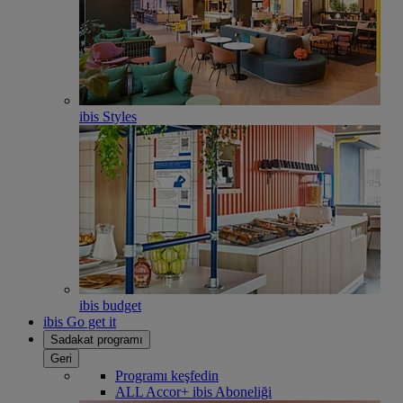
ibis Styles
ibis budget
ibis Go get it
Sadakat programı
Geri
Programı keşfedin
ALL Accor+ ibis Aboneliği