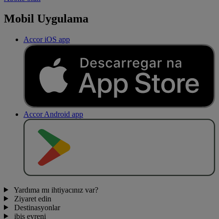
Mobil Uygulama
Accor iOS app
Accor Android app
O
BT
E
R
N
O
Yardıma mı ihtiyacınız var?
Ziyaret edin
Destinasyonlar
ibis evreni