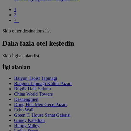
1
2
〉
Skip other destinations list
Daha fazla otel keşfedin
Skip İlgi alanları list
İlgi alanları
Baiyun Taoist Tapınağı
Baoguo Tapınağı Kültür Pazarı
Büyük Halk Salonu
China World Towers
Deshengmen
Dong Hua Men Gece Pazarı
Echo Wall
Green T. House Sanat Galerisi
Güney Katedrali
Happy Valley
Lady's Street