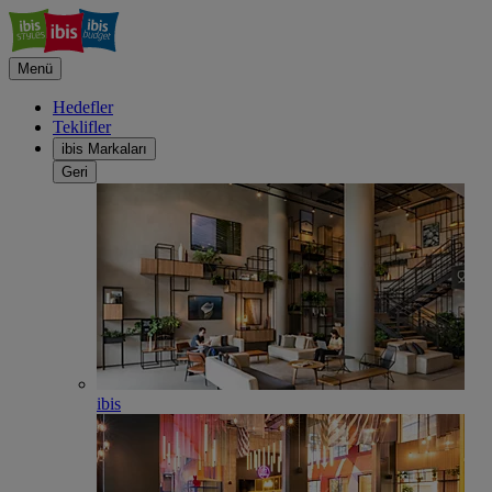
Menü
Hedefler
Teklifler
ibis Markaları
Geri
ibis