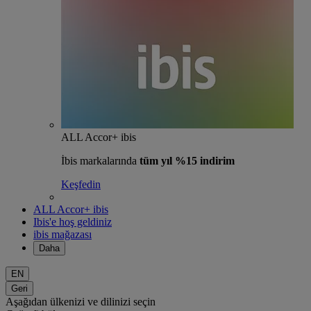
ALL Accor+ ibis
İbis markalarında
tüm yıl %15 indirim
Keşfedin
ALL Accor+ ibis
Ibis'e hoş geldiniz
ibis mağazası
Daha
EN
Geri
Aşağıdan ülkenizi ve dilinizi seçin