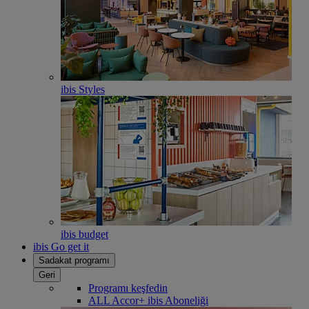
ibis Styles
ibis budget
ibis Go get it
Sadakat programı
Geri
Programı keşfedin
ALL Accor+ ibis Aboneliği