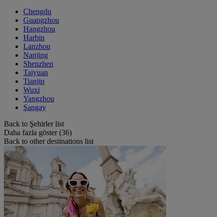
Chengdu
Guangzhou
Hangzhou
Harbin
Lanzhou
Nanjing
Shenzhen
Taiyuan
Tianjin
Wuxi
Yangzhou
Şangay
Back to Şehirler list
Daha fazla göster (36)
Back to other destinations list