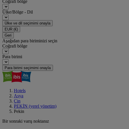
Coğrafi bölge
Ülke/Bölge - Dil
Ülke ve dil seçimimi onayla
EUR
(€)
Geri
Aşağıdan para biriminizi seçin
Coğrafi bölge
Para birimi
Para birimi seçimimi onayla
Hotels
Asya
Çin
PEKİN (yerel yönetim)
Pekin
Bir sonraki varış noktanız