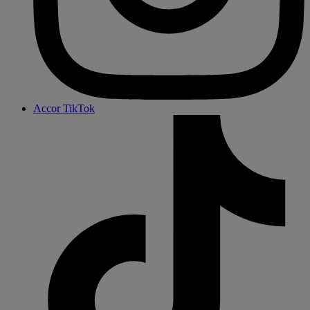
Accor TikTok