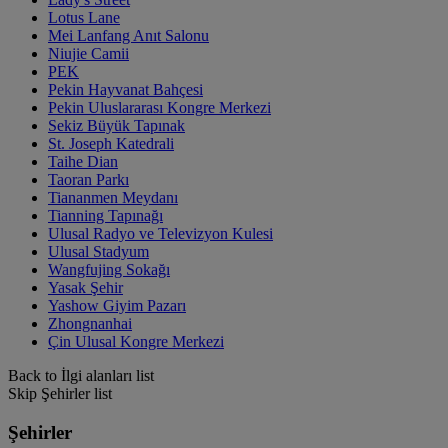
Lotus Lane
Mei Lanfang Anıt Salonu
Niujie Camii
PEK
Pekin Hayvanat Bahçesi
Pekin Uluslararası Kongre Merkezi
Sekiz Büyük Tapınak
St. Joseph Katedrali
Taihe Dian
Taoran Parkı
Tiananmen Meydanı
Tianning Tapınağı
Ulusal Radyo ve Televizyon Kulesi
Ulusal Stadyum
Wangfujing Sokağı
Yasak Şehir
Yashow Giyim Pazarı
Zhongnanhai
Çin Ulusal Kongre Merkezi
Back to İlgi alanları list
Skip Şehirler list
Şehirler