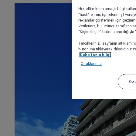
Hedefli reklam amaçlı bilgi kulla
"hash"lenmiş (şifrelenmiş) versiy
reklamlar göstermek için gezinme, 
Verileriniz, bu üçüncü tarafların s
"Kişiselleştir" butonu aracılığıyl
Tercihlerinizi, sayfanın alt kısmı
butonuna tıklayarak dilediğiniz za
Daha fazla bilgi
Ortaklarımız
Öze