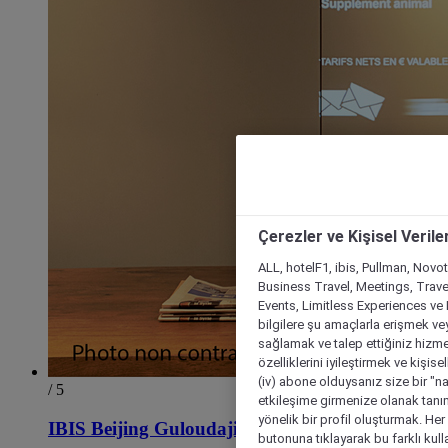
Çerezler ve Kişisel Verile
ALL, hotelF1, ibis, Pullman, Novo
Business Travel, Meetings, Travel
Events, Limitless Experiences ve 
bilgilere şu amaçlarla erişmek vey
sağlamak ve talep ettiğiniz hizmet
özelliklerini iyileştirmek ve kişise
(iv) abone olduysanız size bir "n
/ 5
etkileşime girmenize olanak tanım
yönelik bir profil oluşturmak. Her b
IBIS Beijing Guloudajie Metro Station Hotel
butonuna tıklayarak bu farklı kul