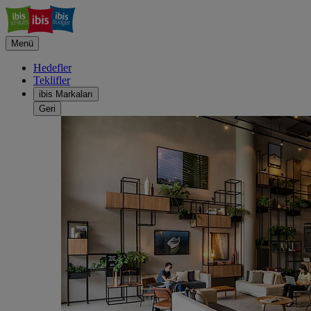
Menü
Hedefler
Teklifler
ibis Markaları
Geri