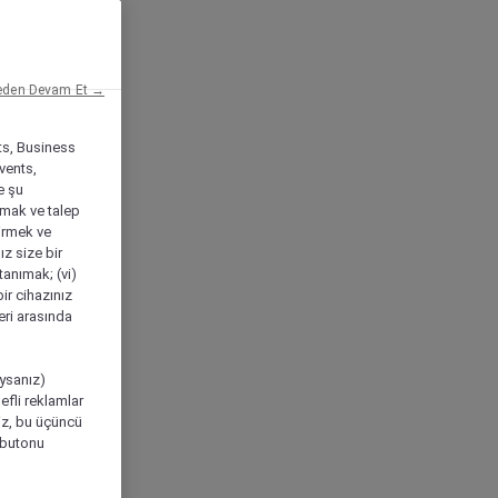
eden Devam Et →
ts, Business
vents,
e şu
amak ve talep
tirmek ve
ız size bir
tanımak; (vi)
ir cihazınız
leri arasında
ıysanız)
efli reklamlar
niz, bu üçüncü
" butonu