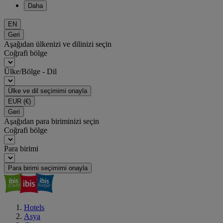
Daha
EN
Geri
Aşağıdan ülkenizi ve dilinizi seçin
Coğrafi bölge
Ülke/Bölge - Dil
Ülke ve dil seçimimi onayla
EUR
(€)
Geri
Aşağıdan para biriminizi seçin
Coğrafi bölge
Para birimi
Para birimi seçimimi onayla
Hotels
Asya