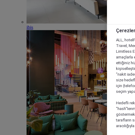
ibis
Çerezler
ALL, hotelF
Travel, Mee
Limitless 
amaçlarla e
ettiğiniz h
kişiselleşt
"nakit iade
size hedefl
için (telef
seçim yapab
Hedefli rek
"hash"lenmi
göstermek i
tarafların 
aracılığıyl