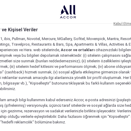
Kabul Etm
 ve Kişisel Veriler
1, ibis, Pullman, Novotel, Mercure, MGallery, Sofitel, Movenpick, Mantra, Resor
tings, Travelpros, Restaurants & Bars, Spa, Apartments & Villas, Activities & E
Experiences ve Hera. web sitelerinde,
Accor ve ortakları
cihazınızdaki bilgiler
rişmek veya bu bilgileri depolamak istemektedir: (i) sitelerin çalışmasını sağl
izmetleri size sunmak (bunları reddedemezsiniz); (ii) sitelerin özelliklerini iyileş
irmek; (iii) sitelerin hedef kitlesini ve performansını ölçmek; (iv) abone olduysan
si" (cashback) hizmeti sunmak; (v) sosyal ağlarla etkileşime girmenize olanak 
i reklamlar sunmak amacıyla ilgi alanlarınıza yönelik bir profil oluşturmak. Her b
on, bilgisayar vb.), "Kişiselleştir" butonuna tıklayarak bu farklı kullanım seçenek
ilirsiniz.
lam amaçlı bilgi kullanımını kabul ederseniz Accor, e-posta adresinizi (paylaşt
ş (şifrelenmiş) versiyonuyla; üçüncü taraf sitelerde ve sosyal ağlarda size hed
çin gezinme, rezervasyon ve sadakat verilerinizle birlikte işleyecektir. Verileri
sahip olduğu verilerle eşleştirilebilir. Daha fazlasını öğrenmek için "Kişiselleştir
a "hedefli reklamcılık" bölümüne bakınız.