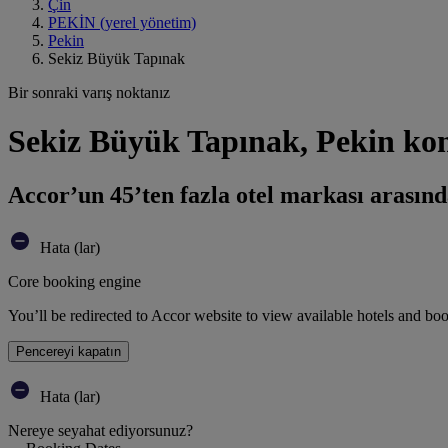
Çin
PEKİN (yerel yönetim)
Pekin
Sekiz Büyük Tapınak
Bir sonraki varış noktanız
Sekiz Büyük Tapınak, Pekin ko
Accor’un 45’ten fazla otel markası arasınd
Hata (lar)
Core booking engine
You’ll be redirected to Accor website to view available hotels and bo
Pencereyi kapatın
Hata (lar)
Nereye seyahat ediyorsunuz?