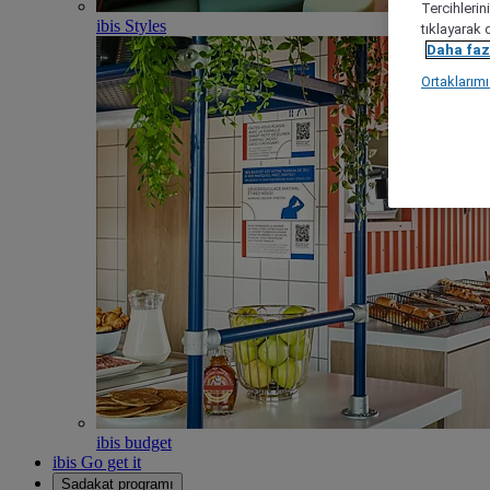
Tercihlerin
ibis Styles
tıklayarak 
Daha fazl
Ortaklarım
ibis budget
ibis Go get it
Sadakat programı