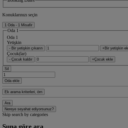
Booking Dates
Konuklarınızı seçin
1 Oda - 1 Misafir
Oda 1
Oda 1
Yetişkin
- Bir yetişkin çıkarın
+Bir yetişkin ek
Çocuk(lar)
- Çocuk kaldır
+Çocuk ekle
Sil
Oda ekle
Ek arama kriterleri, örn
Ara
Nereye seyahat ediyorsunuz?
Skip search by categories
Şuna göre ara