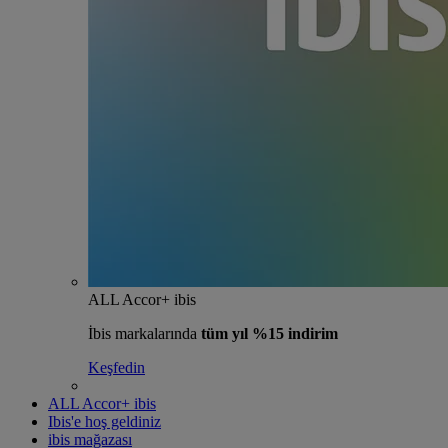
ALL Accor+ ibis
İbis markalarında
tüm yıl %15 indirim
Keşfedin
ALL Accor+ ibis
Ibis'e hoş geldiniz
ibis mağazası