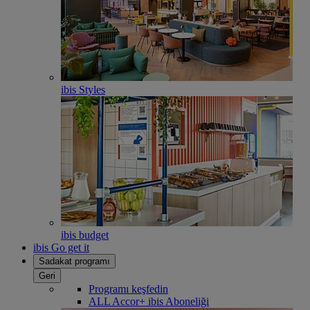
ibis Styles
ibis budget
ibis Go get it
Sadakat programı
Geri
Programı keşfedin
ALL Accor+ ibis Aboneliği