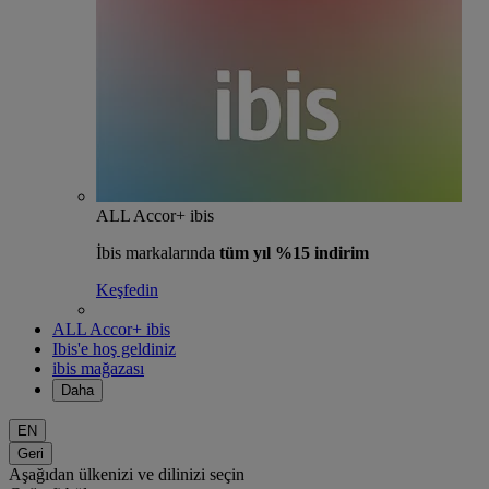
ALL Accor+ ibis
İbis markalarında
tüm yıl %15 indirim
Keşfedin
ALL Accor+ ibis
Ibis'e hoş geldiniz
ibis mağazası
Daha
EN
Geri
Aşağıdan ülkenizi ve dilinizi seçin