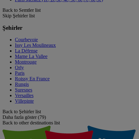
Back to Semtler list
Skip Şehirler list
Şehirler
Courbevoie
Issy Les Moulineaux
La Défense
Marne La Vallee
Montrouge
Orly
Paris
Roissy En France
Rungis
Suresnes
Versailles
Villepinte
Back to Şehirler list
Daha fazla göster (79)
Back to other destinations list