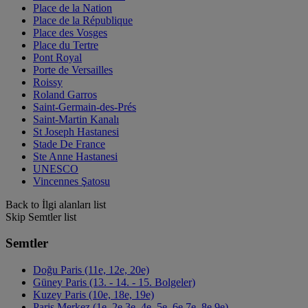
Place de la Nation
Place de la République
Place des Vosges
Place du Tertre
Pont Royal
Porte de Versailles
Roissy
Roland Garros
Saint-Germain-des-Prés
Saint-Martin Kanalı
St Joseph Hastanesi
Stade De France
Ste Anne Hastanesi
UNESCO
Vincennes Şatosu
Back to İlgi alanları list
Skip Semtler list
Semtler
Doğu Paris (11e, 12e, 20e)
Güney Paris (13. - 14. - 15. Bolgeler)
Kuzey Paris (10e, 18e, 19e)
Paris Merkez (1e, 2e,3e, 4e, 5e, 6e,7e, 8e,9e)