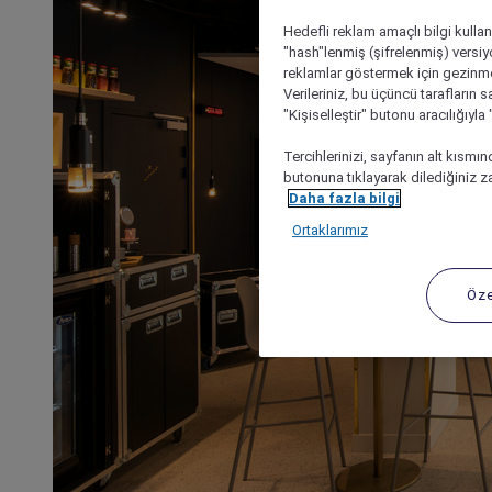
Hedefli reklam amaçlı bilgi kulla
"hash"lenmiş (şifrelenmiş) versiy
reklamlar göstermek için gezinme, 
Verileriniz, bu üçüncü tarafların s
"Kişiselleştir" butonu aracılığıyl
Tercihlerinizi, sayfanın alt kısmı
butonuna tıklayarak dilediğiniz za
Daha fazla bilgi
Ortaklarımız
Öze