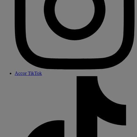
Accor TikTok