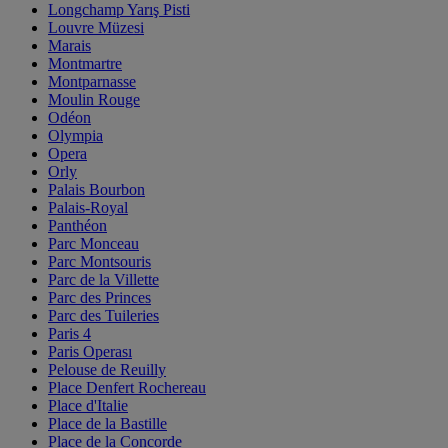
Longchamp Yarış Pisti
Louvre Müzesi
Marais
Montmartre
Montparnasse
Moulin Rouge
Odéon
Olympia
Opera
Orly
Palais Bourbon
Palais-Royal
Panthéon
Parc Monceau
Parc Montsouris
Parc de la Villette
Parc des Princes
Parc des Tuileries
Paris 4
Paris Operası
Pelouse de Reuilly
Place Denfert Rochereau
Place d'Italie
Place de la Bastille
Place de la Concorde