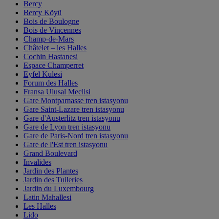
Bercy
Bercy Köyü
Bois de Boulogne
Bois de Vincennes
Champ-de-Mars
Châtelet – les Halles
Cochin Hastanesi
Espace Champerret
Eyfel Kulesi
Forum des Halles
Fransa Ulusal Meclisi
Gare Montparnasse tren istasyonu
Gare Saint-Lazare tren istasyonu
Gare d'Austerlitz tren istasyonu
Gare de Lyon tren istasyonu
Gare de Paris-Nord tren istasyonu
Gare de l'Est tren istasyonu
Grand Boulevard
Invalides
Jardin des Plantes
Jardin des Tuileries
Jardin du Luxembourg
Latin Mahallesi
Les Halles
Lido