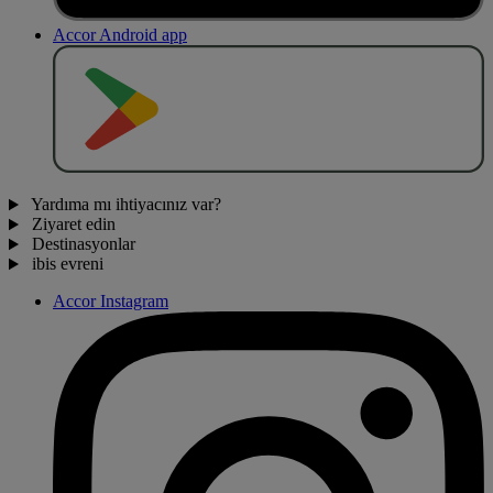
Accor Android app
O
BT
E
R
N
O
Yardıma mı ihtiyacınız var?
Ziyaret edin
Destinasyonlar
ibis evreni
Accor Instagram