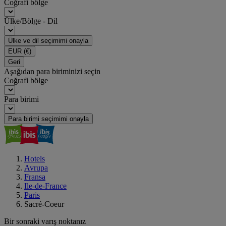
Coğrafi bölge
Ülke/Bölge - Dil
Ülke ve dil seçimimi onayla
EUR
(€)
Geri
Aşağıdan para biriminizi seçin
Coğrafi bölge
Para birimi
Para birimi seçimimi onayla
Hotels
Avrupa
Fransa
Ile-de-France
Paris
Sacré-Coeur
Bir sonraki varış noktanız