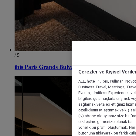
/ 5
ibis Paris Grands Bulvarı Opera 9. Bölge
Çerezler ve Kişisel Verile
ALL, hotelF1, ibis, Pullman, Novo
Business Travel, Meetings, Travel
Events, Limitless Experiences ve 
bilgilere şu amaçlarla erişmek vey
sağlamak ve talep ettiğiniz hizmet
özelliklerini iyileştirmek ve kişise
(iv) abone olduysanız size bir "n
etkileşime girmenize olanak tanım
yönelik bir profil oluşturmak. Her b
butonuna tıklayarak bu farklı kul