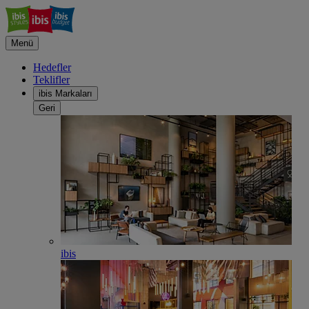
Menü
Hedefler
Teklifler
ibis Markaları
Geri
ibis