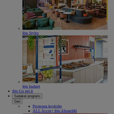
ibis Styles
ibis budget
ibis Go get it
Sadakat programı
Geri
Programı keşfedin
ALL Accor+ ibis Aboneliği