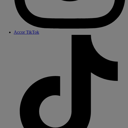
Accor TikTok