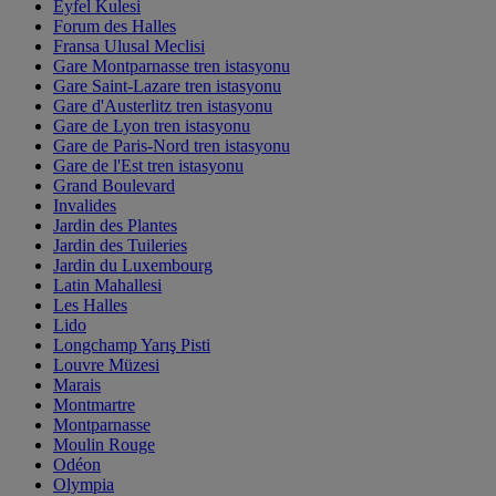
Eyfel Kulesi
Forum des Halles
Fransa Ulusal Meclisi
Gare Montparnasse tren istasyonu
Gare Saint-Lazare tren istasyonu
Gare d'Austerlitz tren istasyonu
Gare de Lyon tren istasyonu
Gare de Paris-Nord tren istasyonu
Gare de l'Est tren istasyonu
Grand Boulevard
Invalides
Jardin des Plantes
Jardin des Tuileries
Jardin du Luxembourg
Latin Mahallesi
Les Halles
Lido
Longchamp Yarış Pisti
Louvre Müzesi
Marais
Montmartre
Montparnasse
Moulin Rouge
Odéon
Olympia