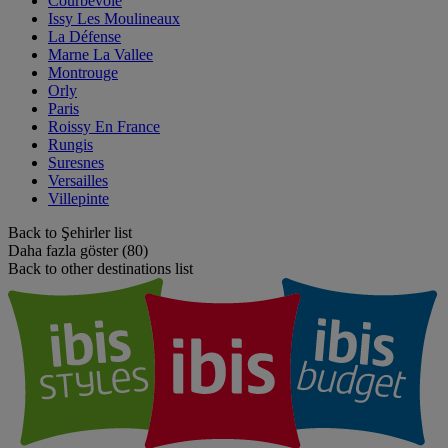
Courbevoie
Issy Les Moulineaux
La Défense
Marne La Vallee
Montrouge
Orly
Paris
Roissy En France
Rungis
Suresnes
Versailles
Villepinte
Back to Şehirler list
Daha fazla göster (80)
Back to other destinations list