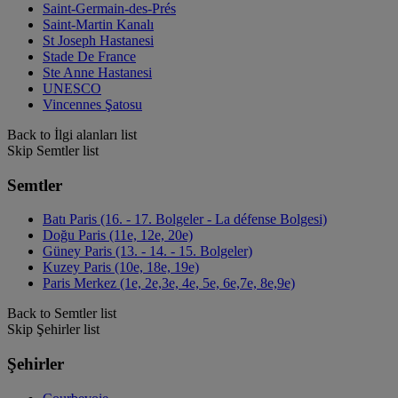
Saint-Germain-des-Prés
Saint-Martin Kanalı
St Joseph Hastanesi
Stade De France
Ste Anne Hastanesi
UNESCO
Vincennes Şatosu
Back to İlgi alanları list
Skip Semtler list
Semtler
Batı Paris (16. - 17. Bolgeler - La défense Bolgesi)
Doğu Paris (11e, 12e, 20e)
Güney Paris (13. - 14. - 15. Bolgeler)
Kuzey Paris (10e, 18e, 19e)
Paris Merkez (1e, 2e,3e, 4e, 5e, 6e,7e, 8e,9e)
Back to Semtler list
Skip Şehirler list
Şehirler