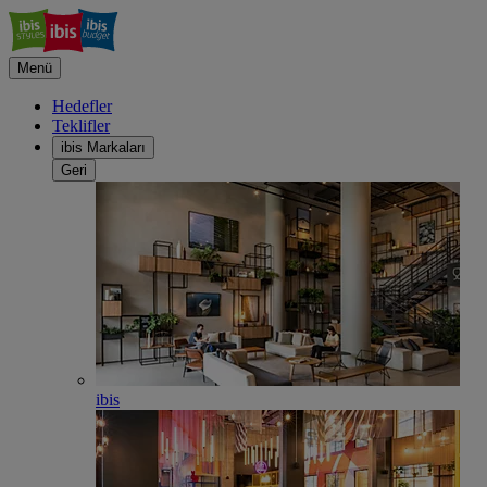
Menü
Hedefler
Teklifler
ibis Markaları
Geri
ibis