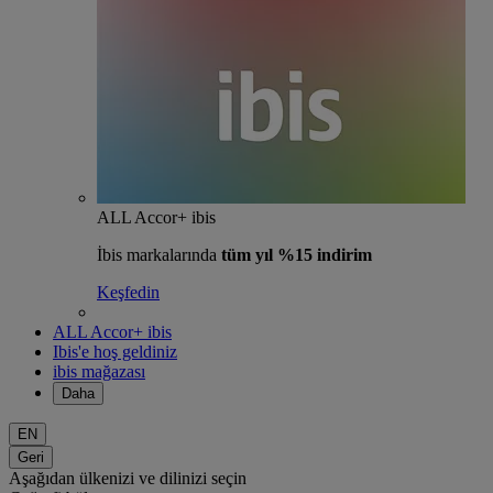
ALL Accor+ ibis
İbis markalarında
tüm yıl %15 indirim
Keşfedin
ALL Accor+ ibis
Ibis'e hoş geldiniz
ibis mağazası
Daha
EN
Geri
Aşağıdan ülkenizi ve dilinizi seçin