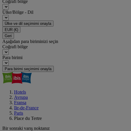
Coğrafi bölge
Ülke/Bölge - Dil
Ülke ve dil seçimimi onayla
EUR
(€)
Geri
Aşağıdan para biriminizi seçin
Coğrafi bölge
Para birimi
Para birimi seçimimi onayla
Hotels
Avrupa
Fransa
Ile-de-France
Paris
Place du Tertre
Bir sonraki varış noktanız