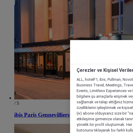
Çerezler ve Kişisel Verile
ALL, hotelF1, ibis, Pullman, Novo
Business Travel, Meetings, Travel
Events, Limitless Experiences ve 
bilgilere şu amaçlarla erişmek vey
sağlamak ve talep ettiğiniz hizmet
/ 5
özelliklerini iyileştirmek ve kişise
(iv) abone olduysanız size bir "n
ibis Paris Gennevilliers
etkileşime girmenize olanak tanım
yönelik bir profil oluşturmak. Her b
butonuna tıklayarak bu farklı kul