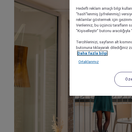
Hedefli reklam amaçlı bilgi kulla
"hash"lenmiş (şifrelenmiş) versiy
reklamlar göstermek için gezinme, 
Verileriniz, bu üçüncü tarafların s
"Kişiselleştir" butonu aracılığıyl
Tercihlerinizi, sayfanın alt kısmı
butonuna tıklayarak dilediğiniz za
Daha fazla bilgi
Ortaklarımız
Öze