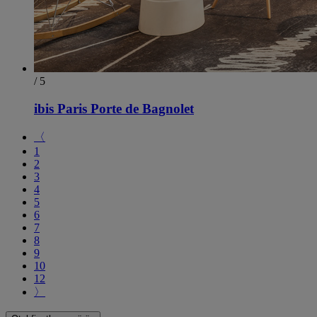
/ 5
ibis Paris Porte de Bagnolet
〈
1
2
3
4
5
6
7
8
9
10
12
〉