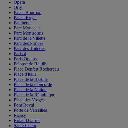
Opera
Orly
Palais Bourbon
Palais-Royal
Panthéon
Parc Monceau
Parc Montsouris
Parc de la Villette
Parc des Princes
Parc des Tuileries
Paris 4
Paris Operası
Pelouse de Reuilly
Place Denfert Rochereau
Place d'Italie
Place de la Bastille
Place de la Concorde
Place de la Nation
Place de la République
Place des Vosges
Pont Royal
Porte de Versailles
Roissy
Roland Garros
Sacré-Coeur