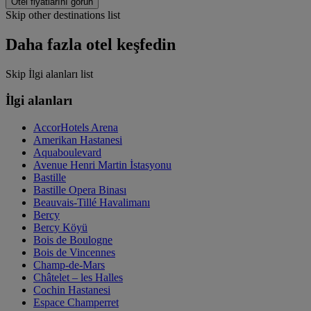
Otel fiyatlarını görün
Skip other destinations list
Daha fazla otel keşfedin
Skip İlgi alanları list
İlgi alanları
AccorHotels Arena
Amerikan Hastanesi
Aquaboulevard
Avenue Henri Martin İstasyonu
Bastille
Bastille Opera Binası
Beauvais-Tillé Havalimanı
Bercy
Bercy Köyü
Bois de Boulogne
Bois de Vincennes
Champ-de-Mars
Châtelet – les Halles
Cochin Hastanesi
Espace Champerret