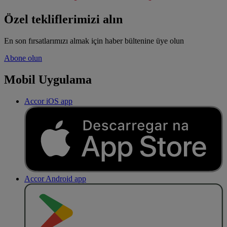
Özel tekliflerimizi alın
En son fırsatlarımızı almak için haber bültenine üye olun
Abone olun
Mobil Uygulama
Accor iOS app
Accor Android app
O
BT
E
R
N
O