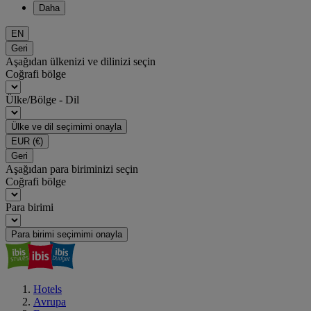
Daha
EN
Geri
Aşağıdan ülkenizi ve dilinizi seçin
Coğrafi bölge
Ülke/Bölge - Dil
Ülke ve dil seçimimi onayla
EUR
(€)
Geri
Aşağıdan para biriminizi seçin
Coğrafi bölge
Para birimi
Para birimi seçimimi onayla
Hotels
Avrupa