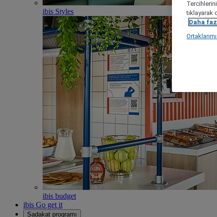
Tercihlerin
ibis Styles
tıklayarak 
Daha fazl
Ortaklarım
ibis budget
ibis Go get it
Sadakat programı