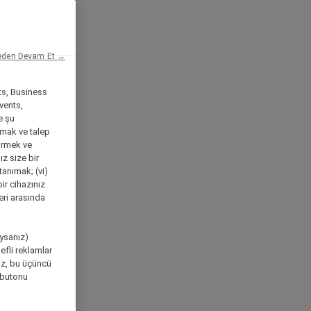
eden Devam Et →
ts, Business
vents,
e şu
amak ve talep
tirmek ve
ız size bir
tanımak; (vi)
ir cihazınız
leri arasında
ıysanız)
efli reklamlar
niz, bu üçüncü
" butonu