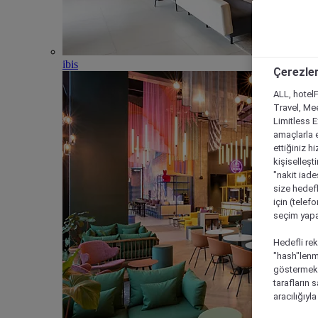
ibis
Çerezler
ALL, hotelF
Travel, Mee
Limitless 
amaçlarla e
ettiğiniz h
kişiselleşt
"nakit iade
size hedefl
için (telef
seçim yapab
Hedefli rek
"hash"lenmi
göstermek i
tarafların 
aracılığıyl