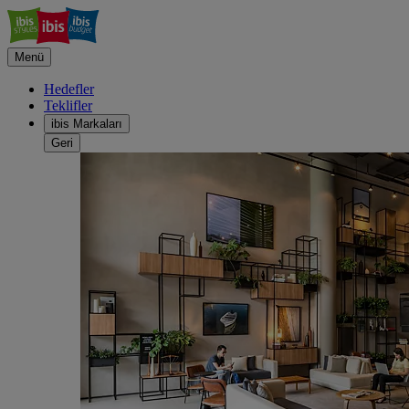
Menü
Hedefler
Teklifler
ibis Markaları
Geri