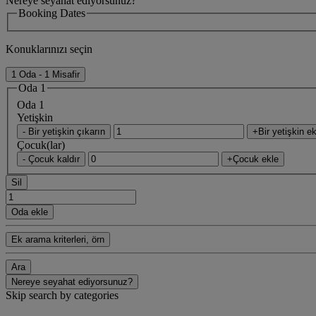
Nereye seyahat ediyorsunuz?
Booking Dates
Konuklarınızı seçin
1 Oda - 1 Misafir
Oda 1
Oda 1
Yetişkin
- Bir yetişkin çıkarın
+Bir yetişkin ek
Çocuk(lar)
- Çocuk kaldır
+Çocuk ekle
Sil
Oda ekle
Ek arama kriterleri, örn
Ara
Nereye seyahat ediyorsunuz?
Skip search by categories