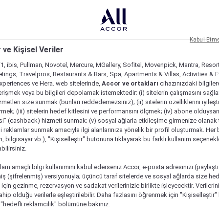
Kabul Etm
 ve Kişisel Veriler
1, ibis, Pullman, Novotel, Mercure, MGallery, Sofitel, Movenpick, Mantra, Resor
tings, Travelpros, Restaurants & Bars, Spa, Apartments & Villas, Activities & E
Experiences ve Hera. web sitelerinde,
Accor ve ortakları
cihazınızdaki bilgiler
rişmek veya bu bilgileri depolamak istemektedir: (i) sitelerin çalışmasını sağl
izmetleri size sunmak (bunları reddedemezsiniz); (ii) sitelerin özelliklerini iyileş
irmek; (iii) sitelerin hedef kitlesini ve performansını ölçmek; (iv) abone olduysan
si" (cashback) hizmeti sunmak; (v) sosyal ağlarla etkileşime girmenize olanak 
i reklamlar sunmak amacıyla ilgi alanlarınıza yönelik bir profil oluşturmak. Her b
on, bilgisayar vb.), "Kişiselleştir" butonuna tıklayarak bu farklı kullanım seçenek
ilirsiniz.
lam amaçlı bilgi kullanımını kabul ederseniz Accor, e-posta adresinizi (paylaşt
ş (şifrelenmiş) versiyonuyla; üçüncü taraf sitelerde ve sosyal ağlarda size hed
çin gezinme, rezervasyon ve sadakat verilerinizle birlikte işleyecektir. Verileri
sahip olduğu verilerle eşleştirilebilir. Daha fazlasını öğrenmek için "Kişiselleştir
a "hedefli reklamcılık" bölümüne bakınız.