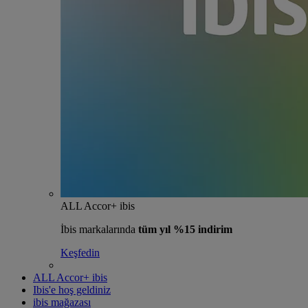
ALL Accor+ ibis
İbis markalarında
tüm yıl %15 indirim
Keşfedin
ALL Accor+ ibis
Ibis'e hoş geldiniz
ibis mağazası