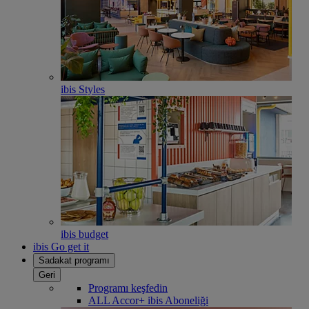
ibis Styles
ibis budget
ibis Go get it
Sadakat programı
Geri
Programı keşfedin
ALL Accor+ ibis Aboneliği