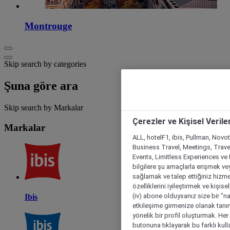
Montrouge
Skip search by categories
Şuna göre ara
Skip search by Markalar
Çerezler ve Kişisel Verile
Markalar
ALL, hotelF1, ibis, Pullman, Novo
Business Travel, Meetings, Travel
Events, Limitless Experiences ve 
bilgilere şu amaçlarla erişmek vey
sağlamak ve talep ettiğiniz hizmet
özelliklerini iyileştirmek ve kişise
(iv) abone olduysanız size bir "n
Ibis
etkileşime girmenize olanak tanım
yönelik bir profil oluşturmak. Her b
butonuna tıklayarak bu farklı kul