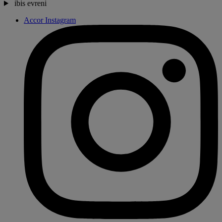
ibis evreni
Accor Instagram