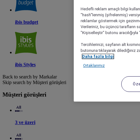
Hedefli reklam amaçlı bilgi kulla
"hash"lenmiş (şifrelenmiş) versiy
reklamlar göstermek için gezinme, 
ibis budget
Verileriniz, bu üçüncü tarafların s
"Kişiselleştir" butonu aracılığıyl
Tercihlerinizi, sayfanın alt kısmı
butonuna tıklayarak dilediğiniz za
Daha fazla bilgi
ibis Styles
Ortaklarımız
Back to search by Markalar
Skip search by Müşteri görüşleri
Öze
Müşteri görüşleri
3 ve üzeri