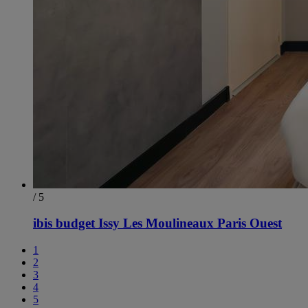
/ 5
ibis budget Issy Les Moulineaux Paris Ouest
1
2
3
4
5