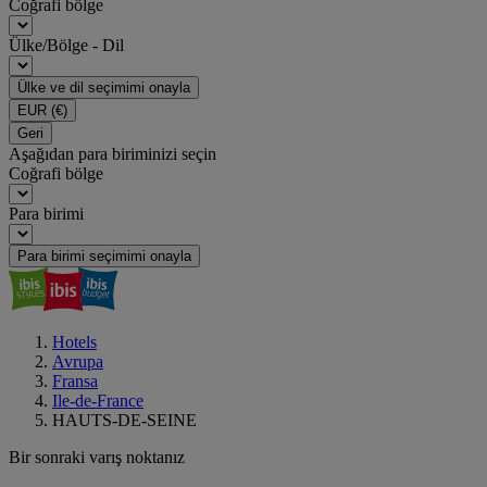
Coğrafi bölge
Ülke/Bölge - Dil
Ülke ve dil seçimimi onayla
EUR
(€)
Geri
Aşağıdan para biriminizi seçin
Coğrafi bölge
Para birimi
Para birimi seçimimi onayla
Hotels
Avrupa
Fransa
Ile-de-France
HAUTS-DE-SEINE
Bir sonraki varış noktanız