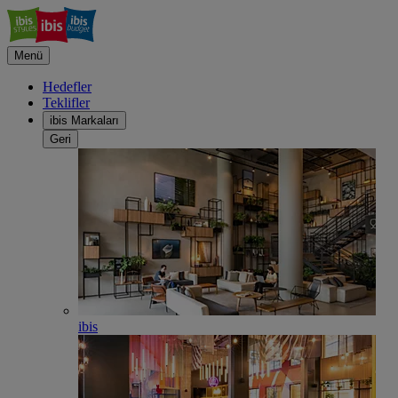
Menü
Hedefler
Teklifler
ibis Markaları
Geri
ibis