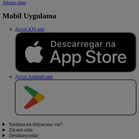
Abone olun
Mobil Uygulama
Accor iOS app
Accor Android app
O
BT
E
R
N
O
Yardıma mı ihtiyacınız var?
Ziyaret edin
Destinasyonlar