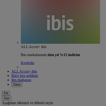
ALL Accor+ ibis
İbis markalarında
tüm yıl %15 indirim
Keşfedin
ALL Accor+ ibis
Ibis'e hoş geldiniz
ibis mağazası
Daha
EN
Geri
Aşağıdan ülkenizi ve dilinizi seçin