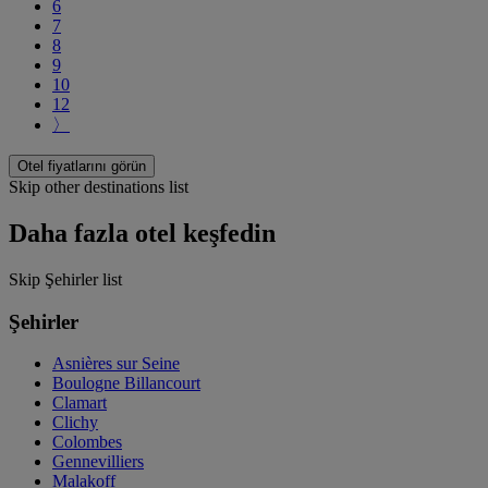
6
7
8
9
10
12
〉
Otel fiyatlarını görün
Skip other destinations list
Daha fazla otel keşfedin
Skip Şehirler list
Şehirler
Asnières sur Seine
Boulogne Billancourt
Clamart
Clichy
Colombes
Gennevilliers
Malakoff