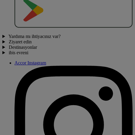
O
BT
E
R
N
O
Yardıma mı ihtiyacınız var?
Ziyaret edin
Destinasyonlar
ibis evreni
Accor Instagram