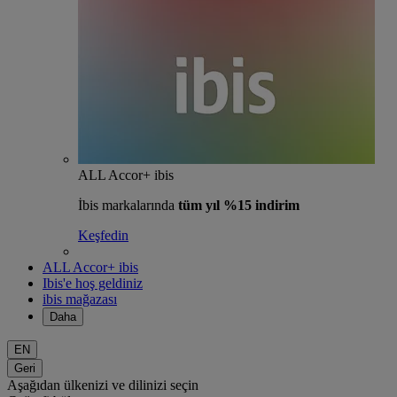
ALL Accor+ ibis
İbis markalarında
tüm yıl %15 indirim
Keşfedin
ALL Accor+ ibis
Ibis'e hoş geldiniz
ibis mağazası
Daha
EN
Geri
Aşağıdan ülkenizi ve dilinizi seçin