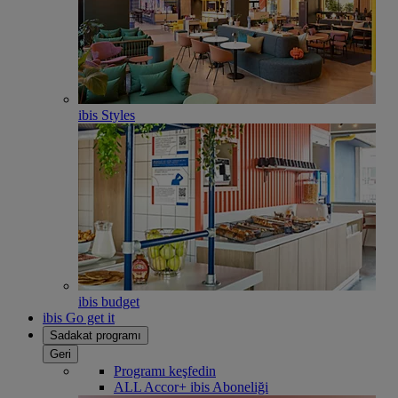
ibis Styles
ibis budget
ibis Go get it
Sadakat programı
Geri
Programı keşfedin
ALL Accor+ ibis Aboneliği