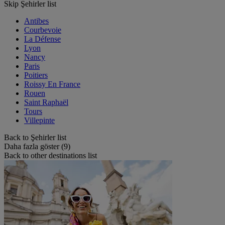
Skip Şehirler list
Antibes
Courbevoie
La Défense
Lyon
Nancy
Paris
Poitiers
Roissy En France
Rouen
Saint Raphaël
Tours
Villepinte
Back to Şehirler list
Daha fazla göster (9)
Back to other destinations list