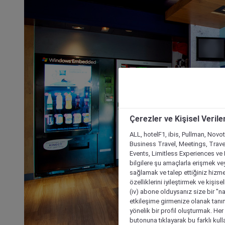
Çerezler ve Kişisel Verile
ALL, hotelF1, ibis, Pullman, Novo
Business Travel, Meetings, Travel
Events, Limitless Experiences ve 
bilgilere şu amaçlarla erişmek vey
sağlamak ve talep ettiğiniz hizmet
özelliklerini iyileştirmek ve kişise
(iv) abone olduysanız size bir "n
etkileşime girmenize olanak tanım
yönelik bir profil oluşturmak. Her b
butonuna tıklayarak bu farklı kul