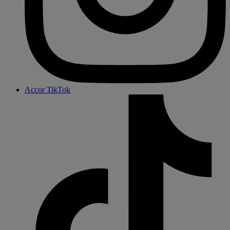
Accor TikTok