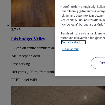
Hedefli reklam amaçlı bilgi kulla
"hash"lenmiş (şifrelenmiş) versiy
reklamlar göstermek için gezinme, 
Verileriniz, bu üçüncü tarafların s
"Kişiselleştir" butonu aracılığıyl
3.7 / 5
Tercihlerinizi, sayfanın alt kısmı
butonuna tıklayarak dilediğiniz za
ibis budget Vélizy
Daha fazla bilgi
A 5mn du centre commercial Westfield Vélizy 2
Ortaklarımız
24/7 reception desk
Öze
Free parking
109 yards (100 m) from tram T6: Meudon-la-Forêt stop
FREE hotel WiFi