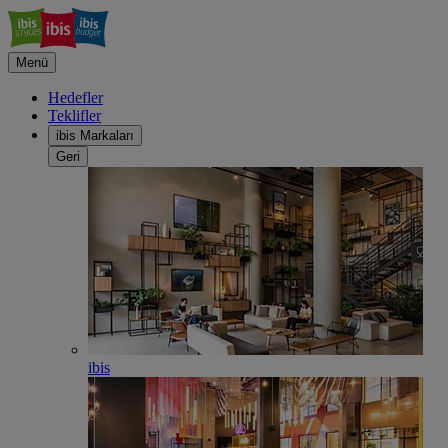
Menü
Hedefler
Teklifler
ibis Markaları
Geri
ibis