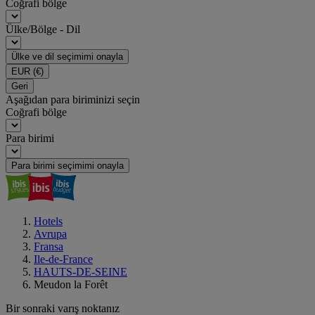
Coğrafi bölge
Ülke/Bölge - Dil
Ülke ve dil seçimimi onayla
EUR
(€)
Geri
Aşağıdan para biriminizi seçin
Coğrafi bölge
Para birimi
Para birimi seçimimi onayla
Hotels
Avrupa
Fransa
Ile-de-France
HAUTS-DE-SEINE
Meudon la Forêt
Bir sonraki varış noktanız