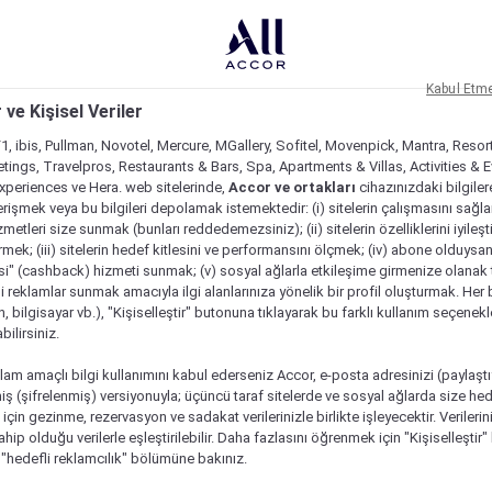
Kabul Etm
 ve Kişisel Veriler
1, ibis, Pullman, Novotel, Mercure, MGallery, Sofitel, Movenpick, Mantra, Resor
tings, Travelpros, Restaurants & Bars, Spa, Apartments & Villas, Activities & E
Experiences ve Hera. web sitelerinde,
Accor ve ortakları
cihazınızdaki bilgiler
rişmek veya bu bilgileri depolamak istemektedir: (i) sitelerin çalışmasını sağl
izmetleri size sunmak (bunları reddedemezsiniz); (ii) sitelerin özelliklerini iyileş
irmek; (iii) sitelerin hedef kitlesini ve performansını ölçmek; (iv) abone olduysan
si" (cashback) hizmeti sunmak; (v) sosyal ağlarla etkileşime girmenize olanak 
i reklamlar sunmak amacıyla ilgi alanlarınıza yönelik bir profil oluşturmak. Her b
on, bilgisayar vb.), "Kişiselleştir" butonuna tıklayarak bu farklı kullanım seçenek
ilirsiniz.
lam amaçlı bilgi kullanımını kabul ederseniz Accor, e-posta adresinizi (paylaşt
ş (şifrelenmiş) versiyonuyla; üçüncü taraf sitelerde ve sosyal ağlarda size hed
çin gezinme, rezervasyon ve sadakat verilerinizle birlikte işleyecektir. Verileri
sahip olduğu verilerle eşleştirilebilir. Daha fazlasını öğrenmek için "Kişiselleştir
a "hedefli reklamcılık" bölümüne bakınız.