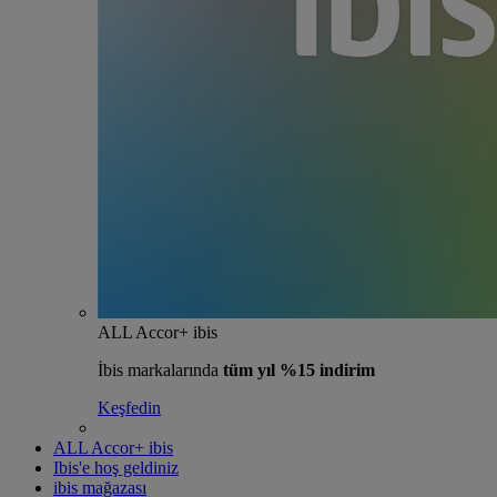
ALL Accor+ ibis
İbis markalarında
tüm yıl %15 indirim
Keşfedin
ALL Accor+ ibis
Ibis'e hoş geldiniz
ibis mağazası