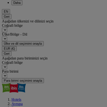
Daha
EN
Geri
Aşağıdan ülkenizi ve dilinizi seçin
Coğrafi bölge
Ülke/Bölge - Dil
Ülke ve dil seçimimi onayla
EUR
(€)
Geri
Aşağıdan para biriminizi seçin
Coğrafi bölge
Para birimi
Para birimi seçimimi onayla
Hotels
Avrupa