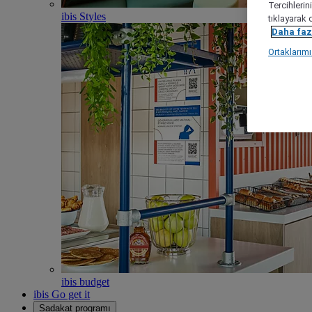
Tercihlerin
ibis Styles
tıklayarak 
Daha fazl
Ortaklarım
ibis budget
ibis Go get it
Sadakat programı