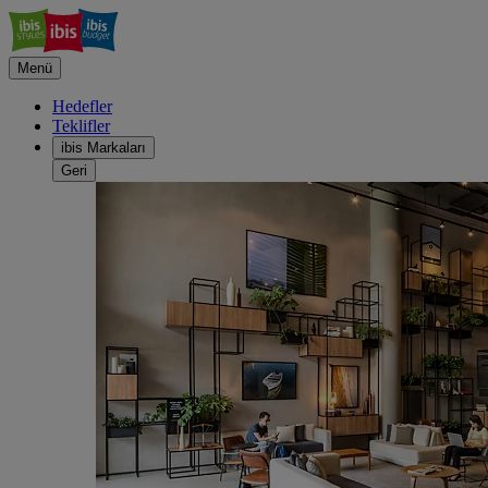
Menü
Hedefler
Teklifler
ibis Markaları
Geri