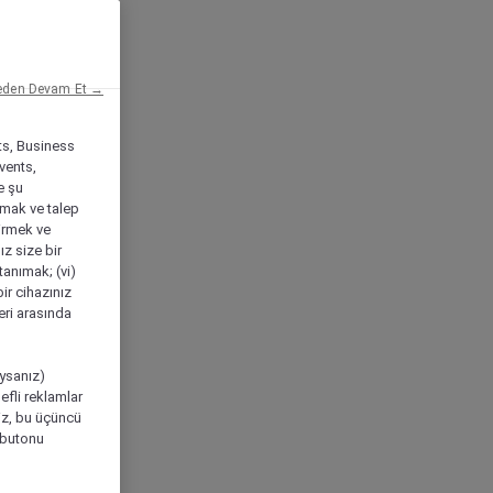
eden Devam Et →
ts, Business
vents,
e şu
amak ve talep
tirmek ve
ız size bir
tanımak; (vi)
ir cihazınız
leri arasında
ıysanız)
efli reklamlar
niz, bu üçüncü
" butonu