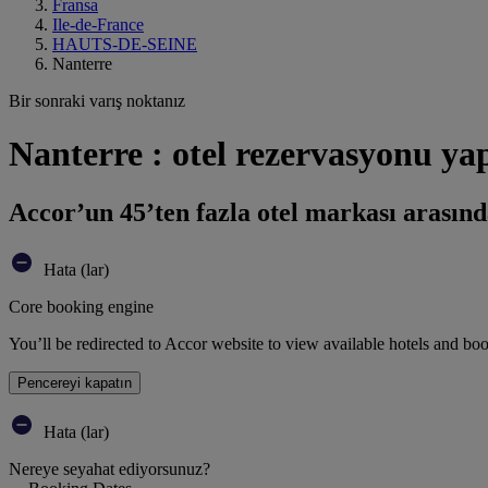
Fransa
Ile-de-France
HAUTS-DE-SEINE
Nanterre
Bir sonraki varış noktanız
Nanterre : otel rezervasyonu ya
Accor’un 45’ten fazla otel markası arasınd
Hata (lar)
Core booking engine
You’ll be redirected to Accor website to view available hotels and bo
Pencereyi kapatın
Hata (lar)
Nereye seyahat ediyorsunuz?