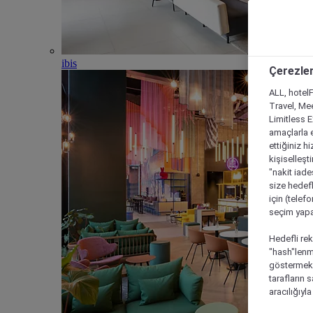
ibis
Çerezler
ALL, hotelF
Travel, Mee
Limitless 
amaçlarla e
ettiğiniz h
kişiselleşt
"nakit iade
size hedefl
için (telef
seçim yapab
Hedefli rek
"hash"lenmi
göstermek i
tarafların 
aracılığıyl