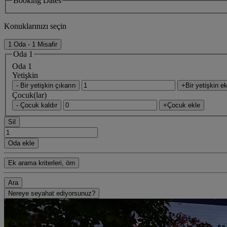
Booking Dates
Konuklarınızı seçin
1 Oda - 1 Misafir
Oda 1
Oda 1
Yetişkin
- Bir yetişkin çıkarın
+Bir yetişkin ek
Çocuk(lar)
- Çocuk kaldır
+Çocuk ekle
Sil
Oda ekle
Ek arama kriterleri, örn
Ara
Nereye seyahat ediyorsunuz?