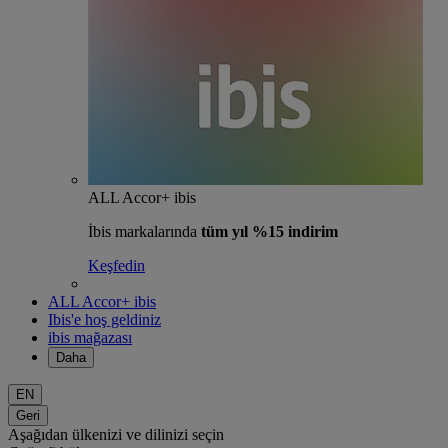
ALL Accor+ ibis
İbis markalarında
tüm yıl %15 indirim
Keşfedin
ALL Accor+ ibis
Ibis'e hoş geldiniz
ibis mağazası
Daha
EN
Geri
Aşağıdan ülkenizi ve dilinizi seçin