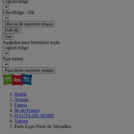
Coğrafi bölge
Ülke/Bölge - Dil
Ülke ve dil seçimimi onayla
EUR
(€)
Geri
Aşağıdan para biriminizi seçin
Coğrafi bölge
Para birimi
Para birimi seçimimi onayla
Hotels
Avrupa
Fransa
Ile-de-France
HAUTS-DE-SEINE
Vanves
Paris Expo Porte de Versailles