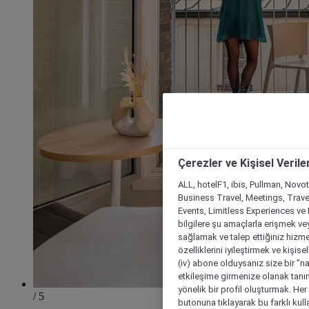
Çerezler ve Kişisel Verile
ALL, hotelF1, ibis, Pullman, Novo
Business Travel, Meetings, Travel
Events, Limitless Experiences ve 
bilgilere şu amaçlarla erişmek vey
sağlamak ve talep ettiğiniz hizmet
özelliklerini iyileştirmek ve kişise
(iv) abone olduysanız size bir "n
etkileşime girmenize olanak tanım
yönelik bir profil oluşturmak. Her b
/ 5
butonuna tıklayarak bu farklı kul