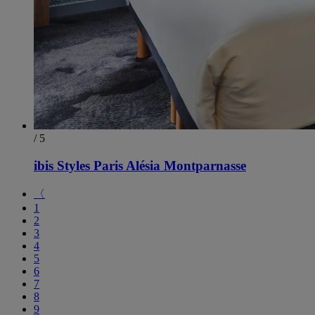
/ 5
ibis Styles Paris Alésia Montparnasse
〈
1
2
3
4
5
6
7
8
9