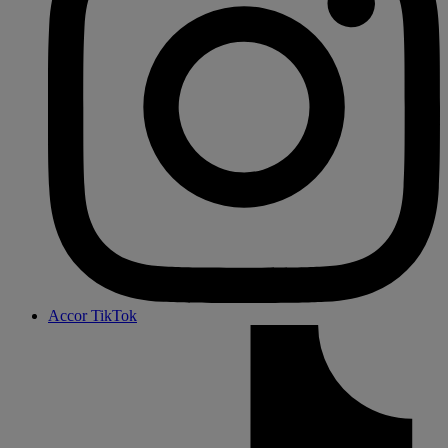
Accor TikTok