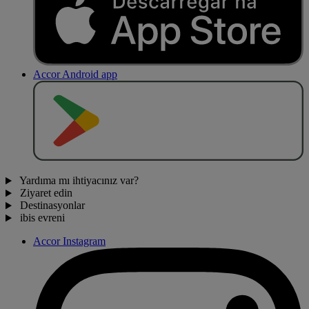
Accor Android app
O
BT
E
R
N
O
Yardıma mı ihtiyacınız var?
Ziyaret edin
Destinasyonlar
ibis evreni
Accor Instagram