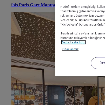
ibis Paris Gare Montparnasse Catalogne
Hedefli reklam amaçlı bilgi kulla
"hash"lenmiş (şifrelenmiş) versiy
reklamlar göstermek için gezinme, 
Verileriniz, bu üçüncü tarafların s
"Kişiselleştir" butonu aracılığıyl
Tercihlerinizi, sayfanın alt kısmı
butonuna tıklayarak dilediğiniz za
Daha fazla bilgi
Ortaklarımız
Öze