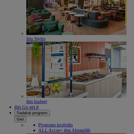
ibis Styles
ibis budget
ibis Go get it
Sadakat programı
Geri
Programı keşfedin
ALL Accor+ ibis Aboneliği