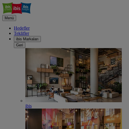
Menü
Hedefler
Teklifler
ibis Markaları
Geri
ibis