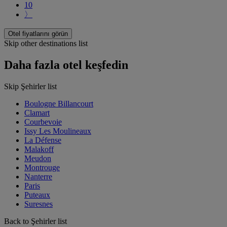
10
〉
Otel fiyatlarını görün
Skip other destinations list
Daha fazla otel keşfedin
Skip Şehirler list
Boulogne Billancourt
Clamart
Courbevoie
Issy Les Moulineaux
La Défense
Malakoff
Meudon
Montrouge
Nanterre
Paris
Puteaux
Suresnes
Back to Şehirler list