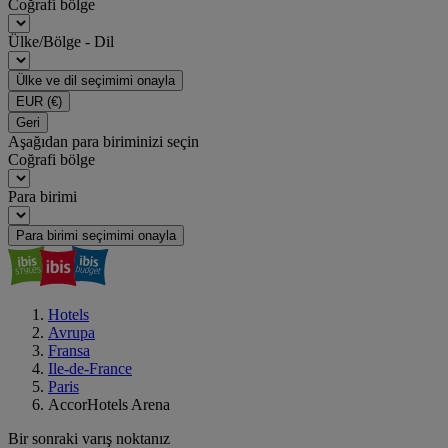
Coğrafi bölge
Ülke/Bölge - Dil
Ülke ve dil seçimimi onayla
EUR
(€)
Geri
Aşağıdan para biriminizi seçin
Coğrafi bölge
Para birimi
Para birimi seçimimi onayla
Hotels
Avrupa
Fransa
Ile-de-France
Paris
AccorHotels Arena
Bir sonraki varış noktanız