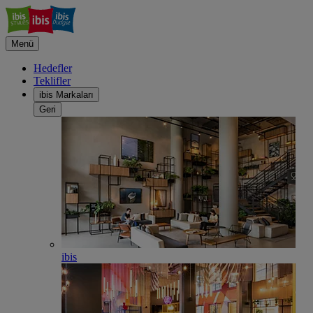
Menü
Hedefler
Teklifler
ibis Markaları
Geri
ibis