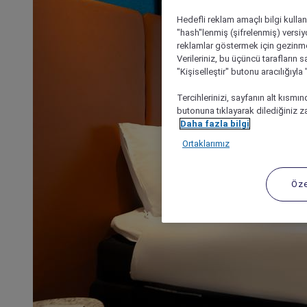
Hedefli reklam amaçlı bilgi kulla
"hash"lenmiş (şifrelenmiş) versiy
reklamlar göstermek için gezinme, 
Verileriniz, bu üçüncü tarafların s
"Kişiselleştir" butonu aracılığıyl
Tercihlerinizi, sayfanın alt kısmı
butonuna tıklayarak dilediğiniz za
Daha fazla bilgi
Ortaklarımız
Öze