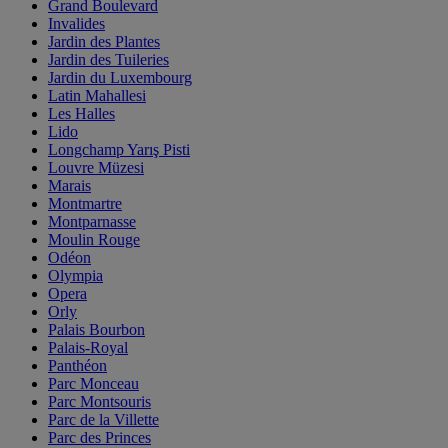
Grand Boulevard
Invalides
Jardin des Plantes
Jardin des Tuileries
Jardin du Luxembourg
Latin Mahallesi
Les Halles
Lido
Longchamp Yarış Pisti
Louvre Müzesi
Marais
Montmartre
Montparnasse
Moulin Rouge
Odéon
Olympia
Opera
Orly
Palais Bourbon
Palais-Royal
Panthéon
Parc Monceau
Parc Montsouris
Parc de la Villette
Parc des Princes