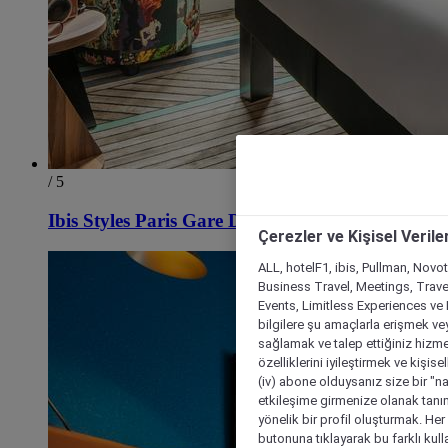
/ 5
Ibis Styles Paris Gare De Lyon Bastille
Çerezler ve Kişisel Verile
ALL, hotelF1, ibis, Pullman, Novo
Business Travel, Meetings, Travel
Events, Limitless Experiences ve 
bilgilere şu amaçlarla erişmek vey
sağlamak ve talep ettiğiniz hizmet
özelliklerini iyileştirmek ve kişise
(iv) abone olduysanız size bir "n
etkileşime girmenize olanak tanım
yönelik bir profil oluşturmak. Her b
butonuna tıklayarak bu farklı kul