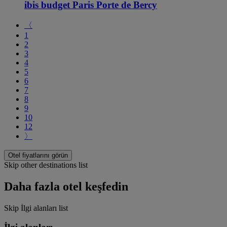
ibis budget Paris Porte de Bercy
〈
1
2
3
4
5
6
7
8
9
10
12
〉
Otel fiyatlarını görün
Skip other destinations list
Daha fazla otel keşfedin
Skip İlgi alanları list