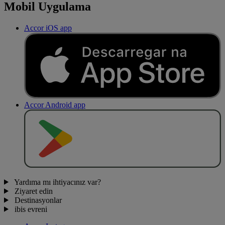
Mobil Uygulama
Accor iOS app
Accor Android app
O
BT
E
R
N
O
Yardıma mı ihtiyacınız var?
Ziyaret edin
Destinasyonlar
ibis evreni