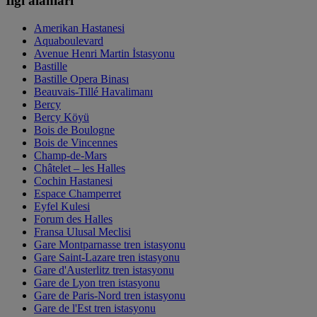
İlgi alanları
Amerikan Hastanesi
Aquaboulevard
Avenue Henri Martin İstasyonu
Bastille
Bastille Opera Binası
Beauvais-Tillé Havalimanı
Bercy
Bercy Köyü
Bois de Boulogne
Bois de Vincennes
Champ-de-Mars
Châtelet – les Halles
Cochin Hastanesi
Espace Champerret
Eyfel Kulesi
Forum des Halles
Fransa Ulusal Meclisi
Gare Montparnasse tren istasyonu
Gare Saint-Lazare tren istasyonu
Gare d'Austerlitz tren istasyonu
Gare de Lyon tren istasyonu
Gare de Paris-Nord tren istasyonu
Gare de l'Est tren istasyonu