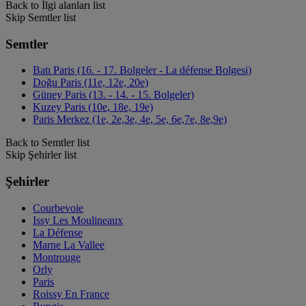
Back to İlgi alanları list
Skip Semtler list
Semtler
Batı Paris (16. - 17. Bolgeler - La défense Bolgesi)
Doğu Paris (11e, 12e, 20e)
Güney Paris (13. - 14. - 15. Bolgeler)
Kuzey Paris (10e, 18e, 19e)
Paris Merkez (1e, 2e,3e, 4e, 5e, 6e,7e, 8e,9e)
Back to Semtler list
Skip Şehirler list
Şehirler
Courbevoie
Issy Les Moulineaux
La Défense
Marne La Vallee
Montrouge
Orly
Paris
Roissy En France