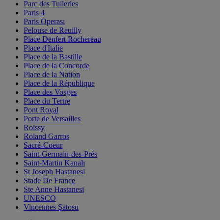
Parc des Tuileries
Paris 4
Paris Operası
Pelouse de Reuilly
Place Denfert Rochereau
Place d'Italie
Place de la Bastille
Place de la Concorde
Place de la Nation
Place de la République
Place des Vosges
Place du Tertre
Pont Royal
Porte de Versailles
Roissy
Roland Garros
Sacré-Coeur
Saint-Germain-des-Prés
Saint-Martin Kanalı
St Joseph Hastanesi
Stade De France
Ste Anne Hastanesi
UNESCO
Vincennes Şatosu