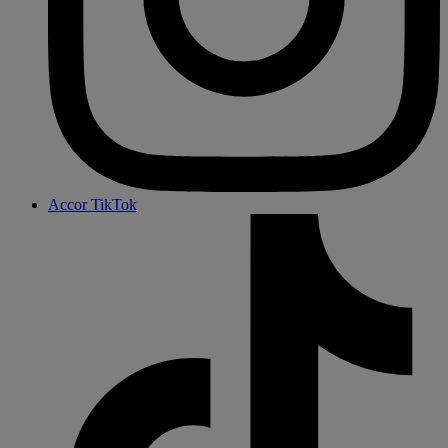
Accor TikTok