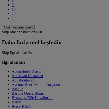
8
9
10
20
〉
Otel fiyatlarını görün
Skip other destinations list
Daha fazla otel keşfedin
Skip İlgi alanları list
İlgi alanları
AccorHotels Arena
Amerikan Hastanesi
Aquaboulevard
Avenue Henri Martin İstasyonu
Bastille
Bastille Opera Binası
Beauvais-Tillé Havalimanı
Bercy
Bercy Köyü