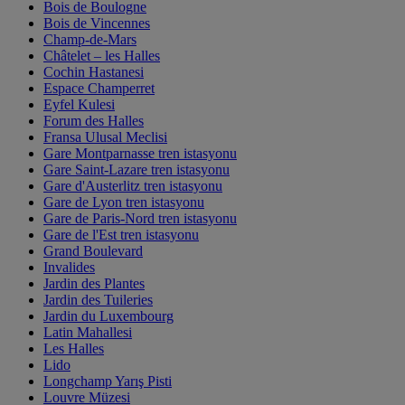
Bois de Boulogne
Bois de Vincennes
Champ-de-Mars
Châtelet – les Halles
Cochin Hastanesi
Espace Champerret
Eyfel Kulesi
Forum des Halles
Fransa Ulusal Meclisi
Gare Montparnasse tren istasyonu
Gare Saint-Lazare tren istasyonu
Gare d'Austerlitz tren istasyonu
Gare de Lyon tren istasyonu
Gare de Paris-Nord tren istasyonu
Gare de l'Est tren istasyonu
Grand Boulevard
Invalides
Jardin des Plantes
Jardin des Tuileries
Jardin du Luxembourg
Latin Mahallesi
Les Halles
Lido
Longchamp Yarış Pisti
Louvre Müzesi