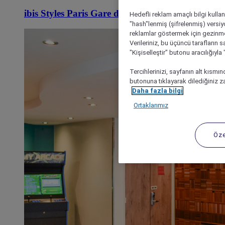
ibis Styles Paris Gare de Lyon TGV
Hedefli reklam amaçlı bilgi kulla
"hash"lenmiş (şifrelenmiş) versiy
reklamlar göstermek için gezinme, 
Verileriniz, bu üçüncü tarafların s
"Kişiselleştir" butonu aracılığıyl
Tercihlerinizi, sayfanın alt kısmı
butonuna tıklayarak dilediğiniz za
Daha fazla bilgi
Ortaklarımız
Öze