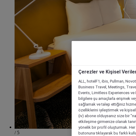
Çerezler ve Kişisel Verile
ALL, hotelF1, ibis, Pullman, Novo
Business Travel, Meetings, Travel
Events, Limitless Experiences ve 
bilgilere şu amaçlarla erişmek vey
sağlamak ve talep ettiğiniz hizmet
özelliklerini iyileştirmek ve kişise
(iv) abone olduysanız size bir "n
etkileşime girmenize olanak tanım
yönelik bir profil oluşturmak. Her b
/ 5
butonuna tıklayarak bu farklı kul