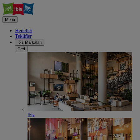
Menü
Hedefler
Teklifler
ibis Markaları
Geri
ibis