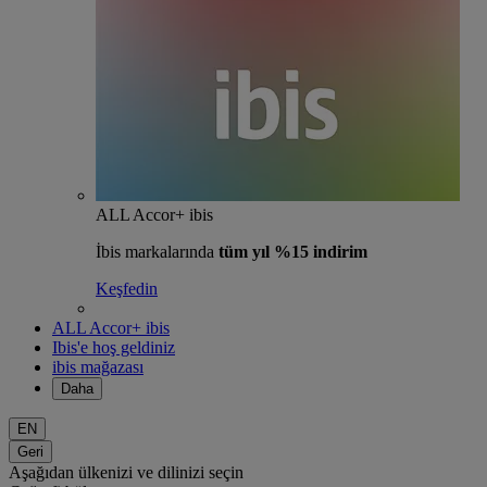
ALL Accor+ ibis
İbis markalarında
tüm yıl %15 indirim
Keşfedin
ALL Accor+ ibis
Ibis'e hoş geldiniz
ibis mağazası
Daha
EN
Geri
Aşağıdan ülkenizi ve dilinizi seçin