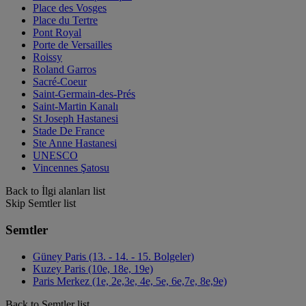
Place des Vosges
Place du Tertre
Pont Royal
Porte de Versailles
Roissy
Roland Garros
Sacré-Coeur
Saint-Germain-des-Prés
Saint-Martin Kanalı
St Joseph Hastanesi
Stade De France
Ste Anne Hastanesi
UNESCO
Vincennes Şatosu
Back to İlgi alanları list
Skip Semtler list
Semtler
Güney Paris (13. - 14. - 15. Bolgeler)
Kuzey Paris (10e, 18e, 19e)
Paris Merkez (1e, 2e,3e, 4e, 5e, 6e,7e, 8e,9e)
Back to Semtler list