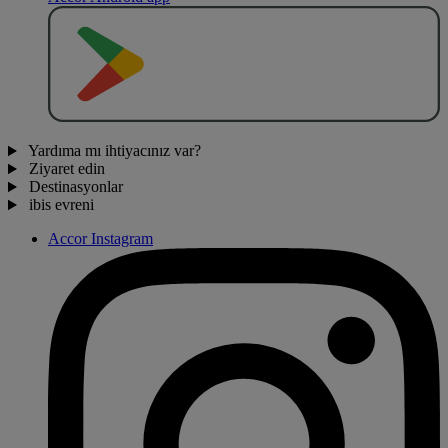
O
BT
E
R
N
O
Yardıma mı ihtiyacınız var?
Ziyaret edin
Destinasyonlar
ibis evreni
Accor Instagram