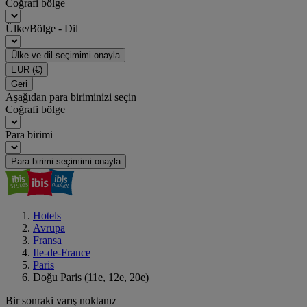
Coğrafi bölge
Ülke/Bölge - Dil
Ülke ve dil seçimimi onayla
EUR
(€)
Geri
Aşağıdan para biriminizi seçin
Coğrafi bölge
Para birimi
Para birimi seçimimi onayla
Hotels
Avrupa
Fransa
Ile-de-France
Paris
Doğu Paris (11e, 12e, 20e)
Bir sonraki varış noktanız