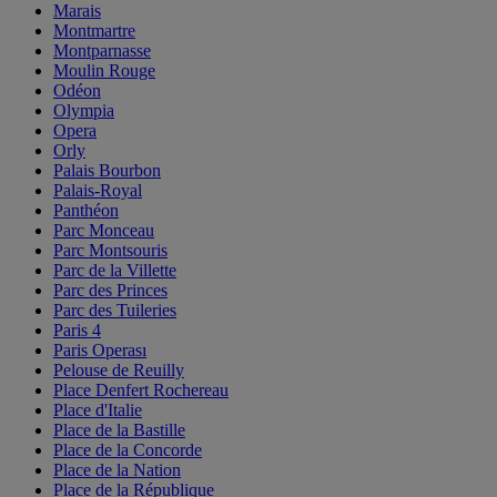
Marais
Montmartre
Montparnasse
Moulin Rouge
Odéon
Olympia
Opera
Orly
Palais Bourbon
Palais-Royal
Panthéon
Parc Monceau
Parc Montsouris
Parc de la Villette
Parc des Princes
Parc des Tuileries
Paris 4
Paris Operası
Pelouse de Reuilly
Place Denfert Rochereau
Place d'Italie
Place de la Bastille
Place de la Concorde
Place de la Nation
Place de la République