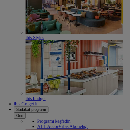
ibis Styles
ibis budget
ibis Go get it
Sadakat programı
Geri
Programı keşfedin
ALL Accor+ ibis Aboneliği