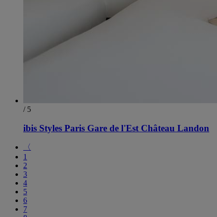
/ 5
ibis Styles Paris Gare de l'Est Château Landon
〈
1
2
3
4
5
6
7