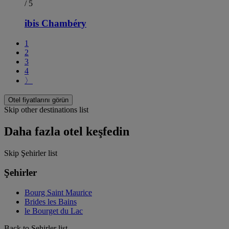
/ 5
ibis Chambéry
1
2
3
4
〉
Otel fiyatlarını görün
Skip other destinations list
Daha fazla otel keşfedin
Skip Şehirler list
Şehirler
Bourg Saint Maurice
Brides les Bains
le Bourget du Lac
Back to Şehirler list