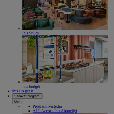
ibis Styles
ibis budget
ibis Go get it
Sadakat programı
Geri
Programı keşfedin
ALL Accor+ ibis Aboneliği