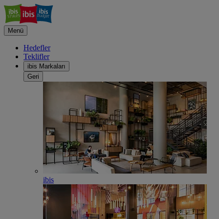
Menü
Hedefler
Teklifler
ibis Markaları
Geri
ibis