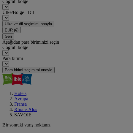
Coğrafi bölge
Ülke/Bölge - Dil
Ülke ve dil seçimimi onayla
EUR
(€)
Geri
Aşağıdan para biriminizi seçin
Coğrafi bölge
Para birimi
Para birimi seçimimi onayla
Hotels
Avrupa
Fransa
Rhone-Alps
SAVOIE
Bir sonraki varış noktanız