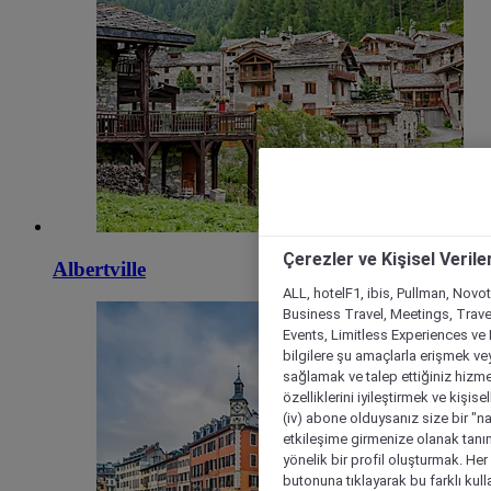
Çerezler ve Kişisel Verile
Albertville
ALL, hotelF1, ibis, Pullman, Novo
Business Travel, Meetings, Travel
Events, Limitless Experiences ve 
bilgilere şu amaçlarla erişmek vey
sağlamak ve talep ettiğiniz hizmet
özelliklerini iyileştirmek ve kişise
(iv) abone olduysanız size bir "n
etkileşime girmenize olanak tanım
yönelik bir profil oluşturmak. Her b
butonuna tıklayarak bu farklı kul