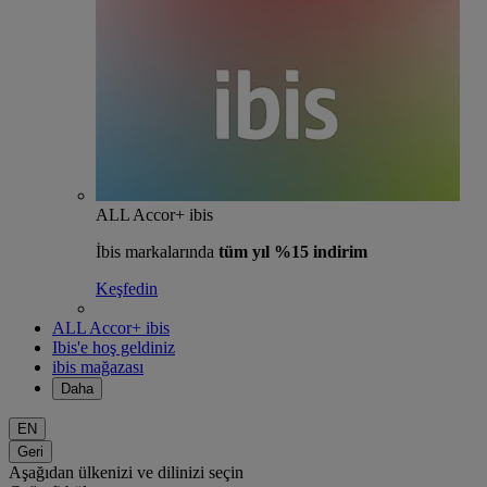
ALL Accor+ ibis
İbis markalarında
tüm yıl %15 indirim
Keşfedin
ALL Accor+ ibis
Ibis'e hoş geldiniz
ibis mağazası
Daha
EN
Geri
Aşağıdan ülkenizi ve dilinizi seçin