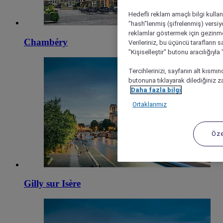
Hedefli reklam amaçlı bilgi kulla
"hash"lenmiş (şifrelenmiş) versiy
reklamlar göstermek için gezinme, 
Chambéry
Verileriniz, bu üçüncü tarafların s
"Kişiselleştir" butonu aracılığıyl
Tercihlerinizi, sayfanın alt kısmı
butonuna tıklayarak dilediğiniz za
Daha fazla bilgi
Ortaklarımız
Öze
Gilly sur Isère