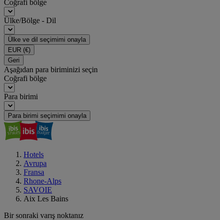
Coğrafi bölge
Ülke/Bölge - Dil
Ülke ve dil seçimimi onayla
EUR
(€)
Geri
Aşağıdan para biriminizi seçin
Coğrafi bölge
Para birimi
Para birimi seçimimi onayla
Hotels
Avrupa
Fransa
Rhone-Alps
SAVOIE
Aix Les Bains
Bir sonraki varış noktanız