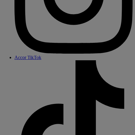
Accor TikTok