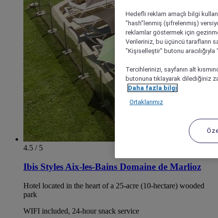
Hedefli reklam amaçlı bilgi kulla
"hash"lenmiş (şifrelenmiş) versiy
reklamlar göstermek için gezinme, 
Verileriniz, bu üçüncü tarafların s
"Kişiselleştir" butonu aracılığıyl
Tercihlerinizi, sayfanın alt kısmı
butonuna tıklayarak dilediğiniz za
Daha fazla bilgi
Ortaklarımız
Öze
4.5 / 5
Ibis Styles Aix-les-Bains Domaine de Marlioz
Hotel located in the heart of a 25-acre (10-hectare) wooded
park
WIFI included, 24-hour snack service