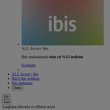
ALL Accor+ ibis
İbis markalarında
tüm yıl %15 indirim
Keşfedin
ALL Accor+ ibis
Ibis'e hoş geldiniz
ibis mağazası
Daha
EN
Geri
Aşağıdan ülkenizi ve dilinizi seçin