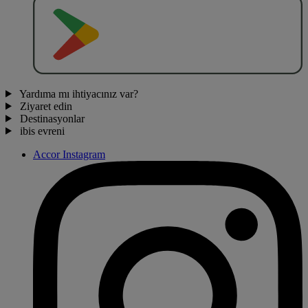
O
BT
E
R
N
O
Yardıma mı ihtiyacınız var?
Ziyaret edin
Destinasyonlar
ibis evreni
Accor Instagram