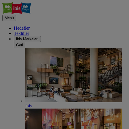
Menü
Hedefler
Teklifler
ibis Markaları
Geri
ibis