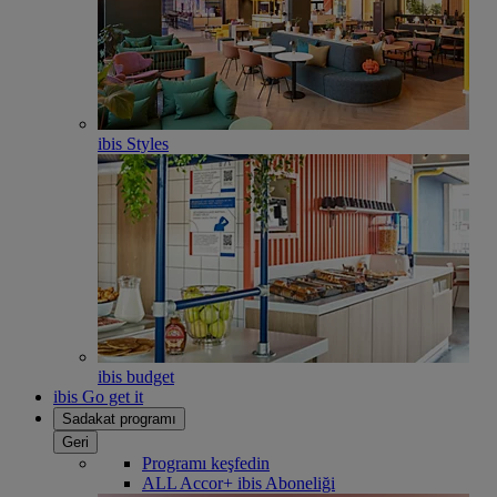
ibis Styles
ibis budget
ibis Go get it
Sadakat programı
Geri
Programı keşfedin
ALL Accor+ ibis Aboneliği