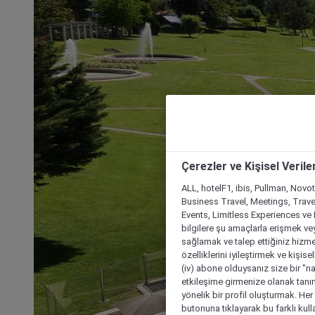
Çerezler ve Kişisel Verile
ALL, hotelF1, ibis, Pullman, Novo
Business Travel, Meetings, Travel
Events, Limitless Experiences ve 
bilgilere şu amaçlarla erişmek vey
sağlamak ve talep ettiğiniz hizmet
özelliklerini iyileştirmek ve kişise
(iv) abone olduysanız size bir "n
etkileşime girmenize olanak tanım
yönelik bir profil oluşturmak. Her b
butonuna tıklayarak bu farklı kul