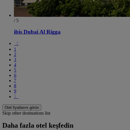
/ 5
ibis Dubai Al Rigga
〈
1
2
3
4
5
6
7
8
9
〉
Otel fiyatlarını görün
Skip other destinations list
Daha fazla otel keşfedin