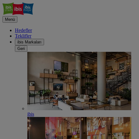
Menü
Hedefler
Teklifler
ibis Markaları
Geri
ibis