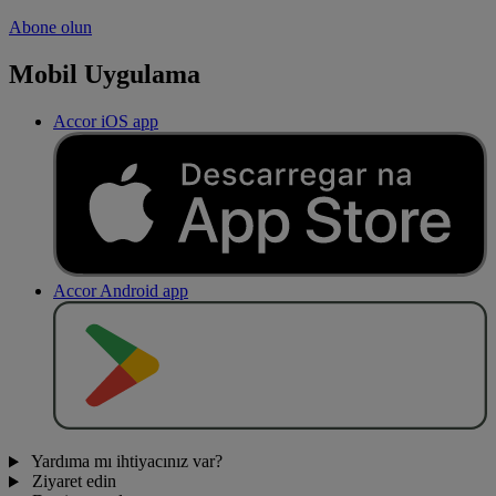
Abone olun
Mobil Uygulama
Accor iOS app
Accor Android app
O
BT
E
R
N
O
Yardıma mı ihtiyacınız var?
Ziyaret edin