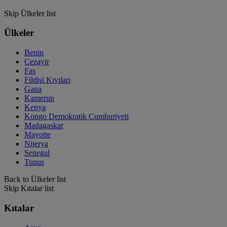
Skip Ülkeler list
Ülkeler
Benin
Cezayir
Fas
Fildişi Kıyıları
Gana
Kamerun
Kenya
Kongo Demokratik Cumhuriyeti
Madagaskar
Mayotte
Nijerya
Senegal
Tunus
Back to Ülkeler list
Skip Kıtalar list
Kıtalar