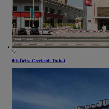
/ 5
ibis Deira Creekside Dubai