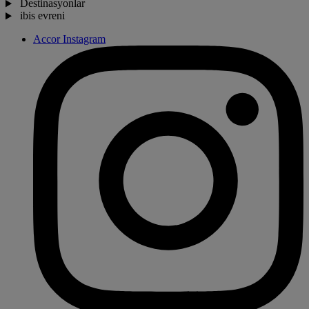
Destinasyonlar
ibis evreni
Accor Instagram