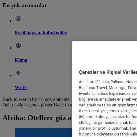
En çok arananlar
Evcil hayvan kabul edilir
Klima
Çerezler ve Kişisel Verile
ALL, hotelF1, ibis, Pullman, Novo
Wi-Fi
Business Travel, Meetings, Travel
Events, Limitless Experiences ve 
Back to search by En çok arananlar
bilgilere şu amaçlarla erişmek vey
Daha fazla seçenek göster
Back to search by categories
sağlamak ve talep ettiğiniz hizmet
özelliklerini iyileştirmek ve kişise
Afrika: Otellere göz at
(iv) abone olduysanız size bir "n
etkileşime girmenize olanak tanım
yönelik bir profil oluşturmak. Her b
butonuna tıklayarak bu farklı kul