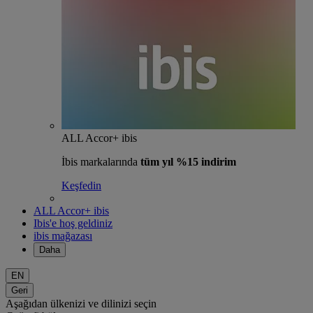
ALL Accor+ ibis
İbis markalarında
tüm yıl %15 indirim
Keşfedin
ALL Accor+ ibis
Ibis'e hoş geldiniz
ibis mağazası
Daha
EN
Geri
Aşağıdan ülkenizi ve dilinizi seçin