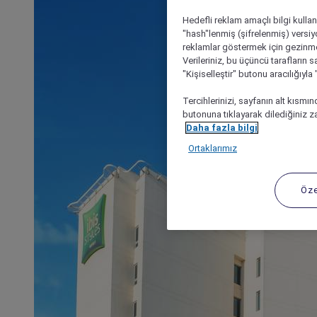
Hedefli reklam amaçlı bilgi kulla
"hash"lenmiş (şifrelenmiş) versiy
reklamlar göstermek için gezinme, 
Verileriniz, bu üçüncü tarafların s
"Kişiselleştir" butonu aracılığıyl
Tercihlerinizi, sayfanın alt kısmı
butonuna tıklayarak dilediğiniz za
Daha fazla bilgi
Ortaklarımız
Öze