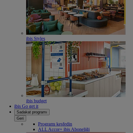
ibis Styles
ibis budget
ibis Go get it
Sadakat programı
Geri
Programı keşfedin
ALL Accor+ ibis Aboneliği