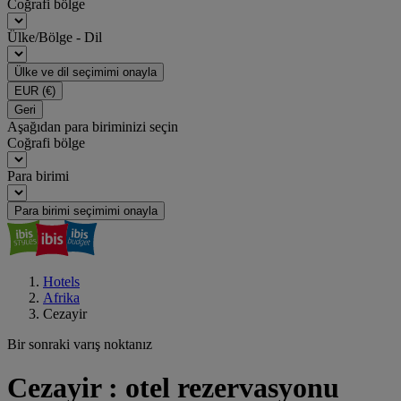
Coğrafi bölge
Ülke/Bölge - Dil
Ülke ve dil seçimimi onayla
EUR
(€)
Geri
Aşağıdan para biriminizi seçin
Coğrafi bölge
Para birimi
Para birimi seçimimi onayla
Hotels
Afrika
Cezayir
Bir sonraki varış noktanız
Cezayir : otel rezervasyonu