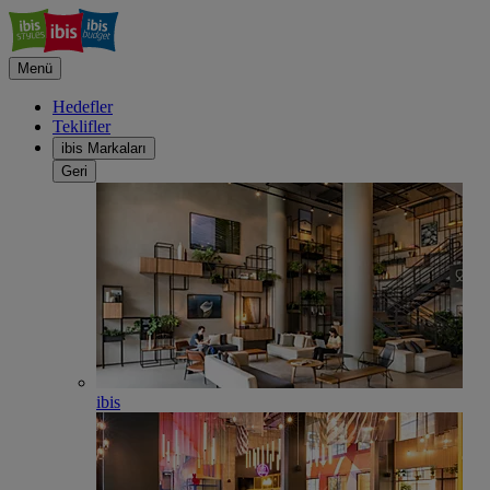
Menü
Hedefler
Teklifler
ibis Markaları
Geri
ibis