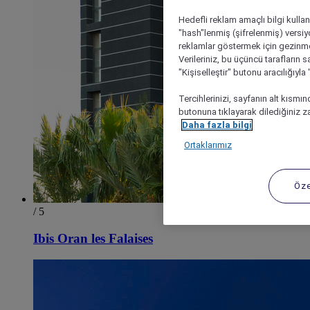
Hedefli reklam amaçlı bilgi kulla
"hash"lenmiş (şifrelenmiş) versiy
reklamlar göstermek için gezinme, 
Verileriniz, bu üçüncü tarafların s
"Kişiselleştir" butonu aracılığıyl
Tercihlerinizi, sayfanın alt kısmı
butonuna tıklayarak dilediğiniz za
Daha fazla bilgi
Ortaklarımız
Öze
/ 5
Ibis Oran les Falaises