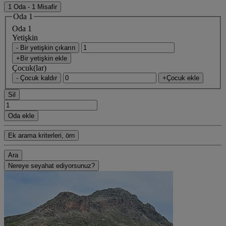
1 Oda - 1 Misafir
Oda 1
Oda 1
Yetişkin
- Bir yetişkin çıkarın
+Bir yetişkin ekle
Çocuk(lar)
- Çocuk kaldır
+Çocuk ekle
Sil
Oda ekle
Ek arama kriterleri, örn
Ara
Nereye seyahat ediyorsunuz?