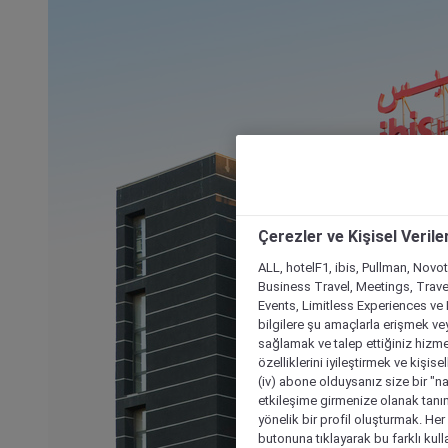
Çerezler ve Kişisel Verile
ALL, hotelF1, ibis, Pullman, Novo
Business Travel, Meetings, Travel
Events, Limitless Experiences ve 
bilgilere şu amaçlarla erişmek vey
sağlamak ve talep ettiğiniz hizmet
özelliklerini iyileştirmek ve kişise
(iv) abone olduysanız size bir "n
etkileşime girmenize olanak tanım
yönelik bir profil oluşturmak. Her b
butonuna tıklayarak bu farklı kul