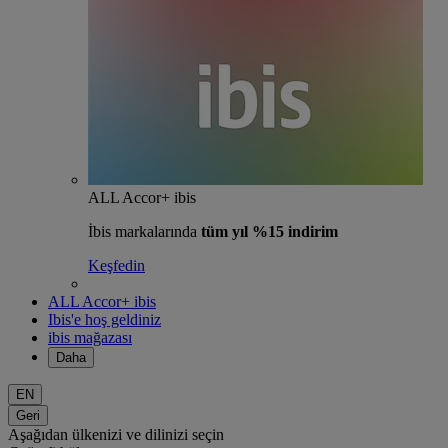
ALL Accor+ ibis
İbis markalarında
tüm yıl %15 indirim
Keşfedin
ALL Accor+ ibis
Ibis'e hoş geldiniz
ibis mağazası
Daha
EN
Geri
Aşağıdan ülkenizi ve dilinizi seçin