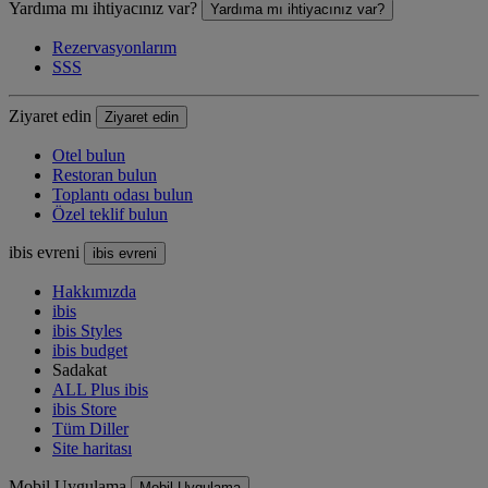
Yardıma mı ihtiyacınız var?
Yardıma mı ihtiyacınız var?
Rezervasyonlarım
SSS
Ziyaret edin
Ziyaret edin
Otel bulun
Restoran bulun
Toplantı odası bulun
Özel teklif bulun
ibis evreni
ibis evreni
Hakkımızda
ibis
ibis Styles
ibis budget
Sadakat
ALL Plus ibis
ibis Store
Tüm Diller
Site haritası
Mobil Uygulama
Mobil Uygulama