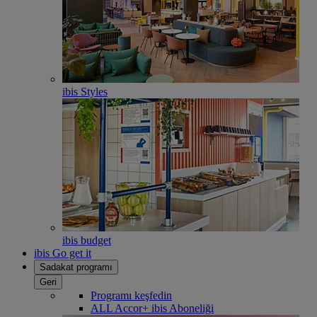
ibis Styles
ibis budget
ibis Go get it
Sadakat programı
Geri
Programı keşfedin
ALL Accor+ ibis Aboneliği