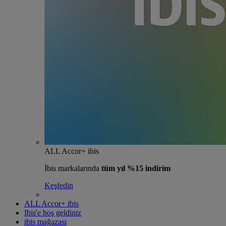
ALL Accor+ ibis
İbis markalarında
tüm yıl %15 indirim
Keşfedin
ALL Accor+ ibis
Ibis'e hoş geldiniz
ibis mağazası