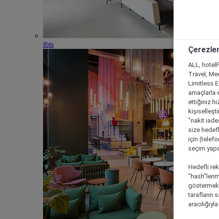
ibis
Çerezler
ALL, hotelF
Travel, Mee
Limitless 
amaçlarla e
ettiğiniz h
kişiselleşt
"nakit iade
size hedefl
için (telef
seçim yapab
Hedefli rek
"hash"lenmi
göstermek i
tarafların 
aracılığıyl