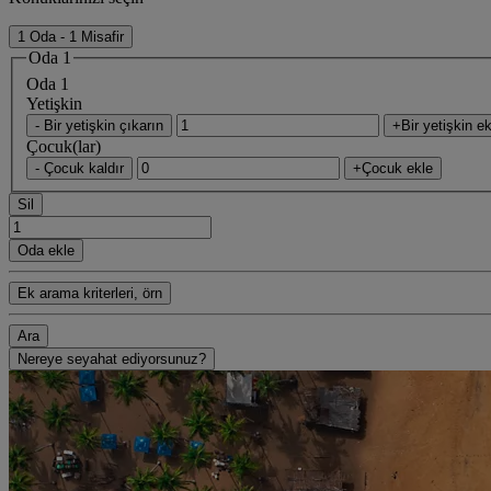
1 Oda - 1 Misafir
Oda 1
Oda 1
Yetişkin
- Bir yetişkin çıkarın
+Bir yetişkin ek
Çocuk(lar)
- Çocuk kaldır
+Çocuk ekle
Sil
Oda ekle
Ek arama kriterleri, örn
Ara
Nereye seyahat ediyorsunuz?