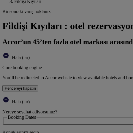
Fildişi Kıyıları
Bir sonraki varış noktanız
Fildişi Kıyıları : otel rezervasy
Accor’un 45’ten fazla otel markası arasınd
Hata (lar)
Core booking engine
You’ll be redirected to Accor website to view available hotels and bo
Pencereyi kapatın
Hata (lar)
Nereye seyahat ediyorsunuz?
Booking Dates
Konuklarınızı seçin