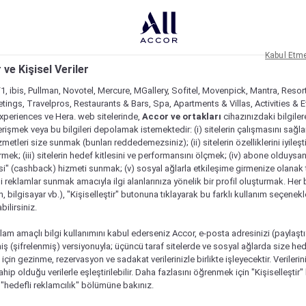
Kabul Etm
 ve Kişisel Veriler
1, ibis, Pullman, Novotel, Mercure, MGallery, Sofitel, Movenpick, Mantra, Resor
tings, Travelpros, Restaurants & Bars, Spa, Apartments & Villas, Activities & E
Experiences ve Hera. web sitelerinde,
Accor ve ortakları
cihazınızdaki bilgiler
rişmek veya bu bilgileri depolamak istemektedir: (i) sitelerin çalışmasını sağl
izmetleri size sunmak (bunları reddedemezsiniz); (ii) sitelerin özelliklerini iyileş
irmek; (iii) sitelerin hedef kitlesini ve performansını ölçmek; (iv) abone olduysan
si" (cashback) hizmeti sunmak; (v) sosyal ağlarla etkileşime girmenize olanak 
i reklamlar sunmak amacıyla ilgi alanlarınıza yönelik bir profil oluşturmak. Her b
on, bilgisayar vb.), "Kişiselleştir" butonuna tıklayarak bu farklı kullanım seçenek
ilirsiniz.
lam amaçlı bilgi kullanımını kabul ederseniz Accor, e-posta adresinizi (paylaşt
ş (şifrelenmiş) versiyonuyla; üçüncü taraf sitelerde ve sosyal ağlarda size hed
çin gezinme, rezervasyon ve sadakat verilerinizle birlikte işleyecektir. Verileri
sahip olduğu verilerle eşleştirilebilir. Daha fazlasını öğrenmek için "Kişiselleştir
a "hedefli reklamcılık" bölümüne bakınız.