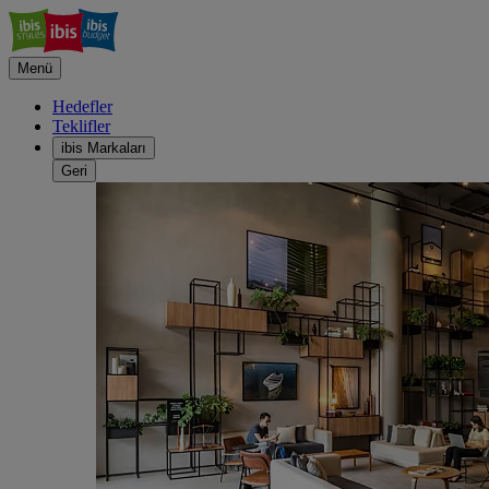
Menü
Hedefler
Teklifler
ibis Markaları
Geri