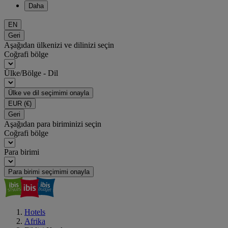
Daha
EN
Geri
Aşağıdan ülkenizi ve dilinizi seçin
Coğrafi bölge
Ülke/Bölge - Dil
Ülke ve dil seçimimi onayla
EUR
(€)
Geri
Aşağıdan para biriminizi seçin
Coğrafi bölge
Para birimi
Para birimi seçimimi onayla
Hotels
Afrika