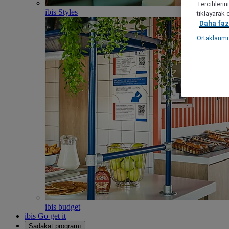
Tercihlerin
ibis Styles
tıklayarak 
Daha fazl
Ortaklarım
ibis budget
ibis Go get it
Sadakat programı