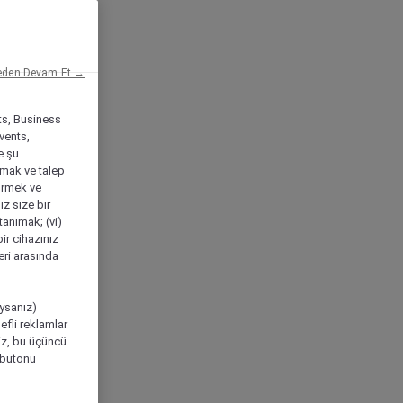
eden Devam Et →
ts, Business
vents,
e şu
amak ve talep
tirmek ve
ız size bir
tanımak; (vi)
ir cihazınız
leri arasında
ıysanız)
efli reklamlar
niz, bu üçüncü
" butonu