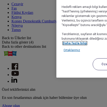
Cezayir
Hedefli reklam amaçlı bilgi kulla
Fas
"hash"lenmiş (şifrelenmiş) versiy
Fildişi Kıyıları
reklamlar göstermek için gezinme, 
Kenya
Verileriniz, bu üçüncü tarafların s
Kongo Demokratik Cumhuriyeti
"Kişiselleştir" butonu aracılığıyl
Nijerya
Tunus
Tercihlerinizi, sayfanın alt kısmı
Back to Ülkeler list
butonuna tıklayarak dilediğiniz za
Daha fazla göster (4)
Daha fazla bilgi
Back to other destinations list
Ortaklarımız
Öze
Özel tekliflerimizi alın
En son fırsatlarımızı almak için haber bültenine üye olun
Abone olun