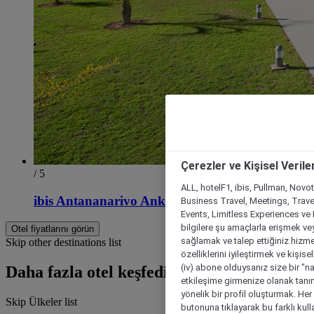
Çerezler ve Kişisel Verile
/ 5
ALL, hotelF1, ibis, Pullman, Novo
ibis Antananarivo Ankorondrano
Business Travel, Meetings, Travel
Events, Limitless Experiences ve 
bilgilere şu amaçlarla erişmek vey
Otel fiyatlarını görün
sağlamak ve talep ettiğiniz hizmet
Skip other destinations list
özelliklerini iyileştirmek ve kişise
(iv) abone olduysanız size bir "n
Daha fazla otel keşfedin
etkileşime girmenize olanak tanım
yönelik bir profil oluşturmak. Her b
Skip Ülkeler list
butonuna tıklayarak bu farklı kul