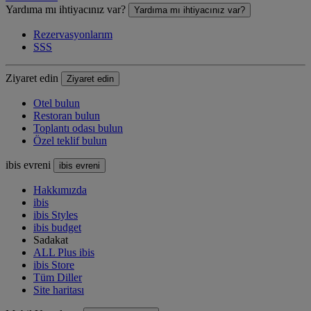
Yardıma mı ihtiyacınız var?
Yardıma mı ihtiyacınız var?
Rezervasyonlarım
SSS
Ziyaret edin
Ziyaret edin
Otel bulun
Restoran bulun
Toplantı odası bulun
Özel teklif bulun
ibis evreni
ibis evreni
Hakkımızda
ibis
ibis Styles
ibis budget
Sadakat
ALL Plus ibis
ibis Store
Tüm Diller
Site haritası