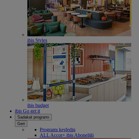
ibis Styles
ibis budget
ibis Go get it
Sadakat programı
Geri
Programı keşfedin
ALL Accor+ ibis Aboneliği