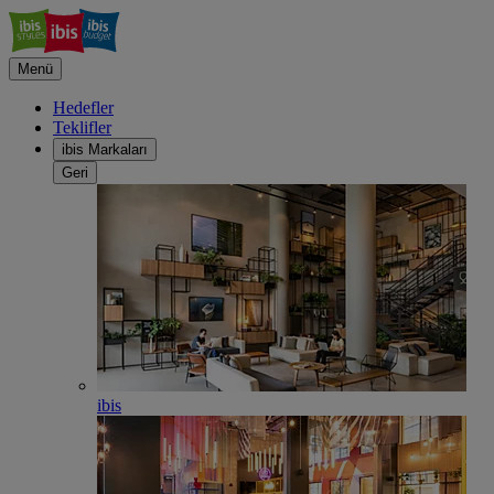
Menü
Hedefler
Teklifler
ibis Markaları
Geri
ibis