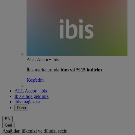
ALL Accor+ ibis
İbis markalarında
tüm yıl %15 indirim
Keşfedin
ALL Accor+ ibis
Ibis'e hoş geldiniz
ibis mağazası
Daha
EN
Geri
Aşağıdan ülkenizi ve dilinizi seçin