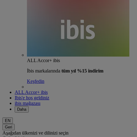
ALL Accor+ ibis
İbis markalarında
tüm yıl %15 indirim
Keşfedin
ALL Accor+ ibis
Ibis'e hoş geldiniz
ibis mağazası
Daha
EN
Geri
Aşağıdan ülkenizi ve dilinizi seçin