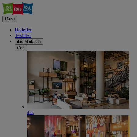
Menü
Hedefler
Teklifler
ibis Markaları
Geri
ibis