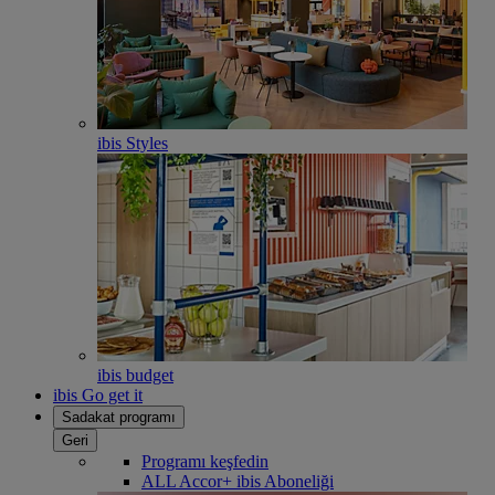
ibis Styles
ibis budget
ibis Go get it
Sadakat programı
Geri
Programı keşfedin
ALL Accor+ ibis Aboneliği