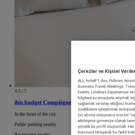
Çerezler ve Kişisel Verile
ALL, hotelF1, ibis, Pullman, Novo
Business Travel, Meetings, Travel
4.5 / 5
Events, Limitless Experiences ve 
bilgilere şu amaçlarla erişmek vey
ibis budget Compiègne Centre Ville
sağlamak ve talep ettiğiniz hizmet
özelliklerini iyileştirmek ve kişise
In the heart of the city
(iv) abone olduysanız size bir "n
etkileşime girmenize olanak tanım
Public parking nearby
yönelik bir profil oluşturmak. Her b
butonuna tıklayarak bu farklı kul
Restaurants nearby