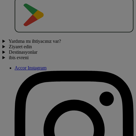
O
BT
E
R
N
O
Yardıma mı ihtiyacınız var?
Ziyaret edin
Destinasyonlar
ibis evreni
Accor Instagram