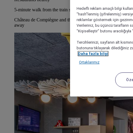
Hedefli reklam amaçlı bilgi kulla
5-minute walk from the train station
"hash"lenmiş (şifrelenmiş) versiy
Château de Compiègne and the old town are a short distance
reklamlar göstermek için gezinme, 
away
Verileriniz, bu üçüncü tarafların s
"Kişiselleştir" butonu aracılığıyl
Tercihlerinizi, sayfanın alt kısmı
butonuna tıklayarak dilediğiniz za
Daha fazla bilgi
Ortaklarımız
Öze