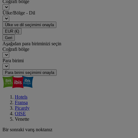
Coğrafi bölge
Ülke/Bölge - Dil
Ülke ve dil seçimimi onayla
EUR
(€)
Geri
Aşağıdan para biriminizi seçin
Coğrafi bölge
Para birimi
Para birimi seçimimi onayla
Hotels
Fransa
Picardy
OISE
Venette
Bir sonraki varış noktanız