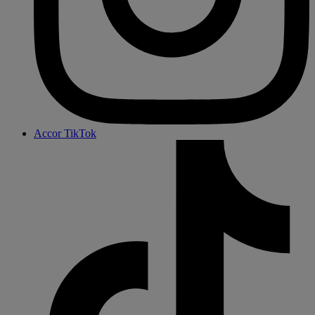
Accor TikTok