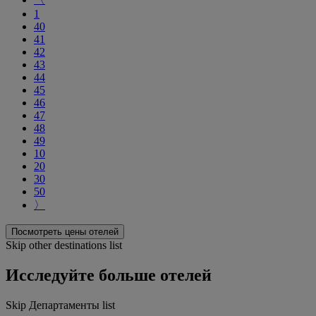
1
40
41
42
43
44
45
46
47
48
49
10
20
30
50
〉
Посмотреть цены отелей
Skip other destinations list
Исследуйте больше отелей
Skip Департаменты list