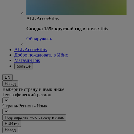
ALL Accor+ ibis
Скидка 15% круглый год
в отелях ibis
Обнаружить
ALL Accor+ ibis
Добро пожаловать в Ибис
Магазин ibis
больше
EN
Назад
Выберите страну и язык ниже
Географический регион
Страна/Регион - Язык
Подтвердить мою страну и язык
EUR
(€)
Назад