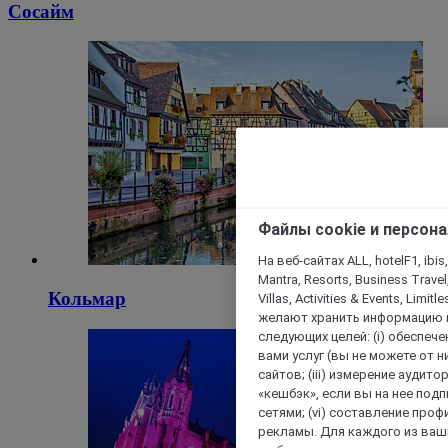
Сосайм
Файлы cookie и персон
На веб-сайтах ALL, hotelF1, ibis,
Mantra, Resorts, Business Travel
Кольмар
Villas, Activities & Events, Limit
желают хранить информацию н
следующих целей: (i) обеспе
вами услуг (вы не можете от н
сайтов; (iii) измерение аудит
«кешбэк», если вы на нее под
сетями; (vi) составление про
рекламы. Для каждого из ваши