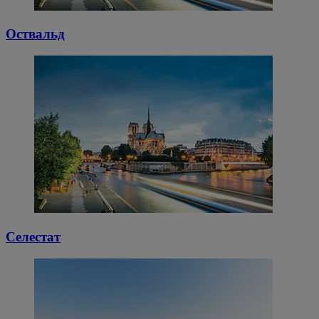
Оствальд
Селестат