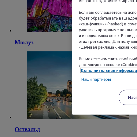
выбрать подходящие варианты
Если вы соглашаетесь на исп
будет обрабатывать ваш адрес
«хеш-функции» (hashed) в соч
участии в программе лояльнос
и в социальных сетях. Ваши 
этих третьих лиц. Для получ
Мюлуз
«Целевая реклама», нажав кно
Вы можете изменить свой выбо
доступную по ссылке «Cookie»
Дополнительная информа
Наши партнеры
Нас
Оствальд