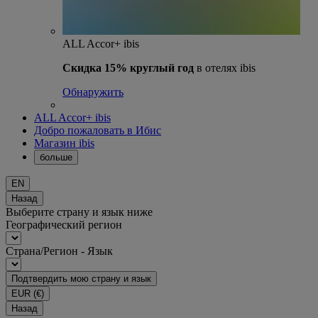
ALL Accor+ ibis
Скидка 15% круглый год
в отелях ibis
Обнаружить
ALL Accor+ ibis
Добро пожаловать в Ибис
Магазин ibis
больше
EN
Назад
Выберите страну и язык ниже
Географический регион
Страна/Регион - Язык
Подтвердить мою страну и язык
EUR
(€)
Назад