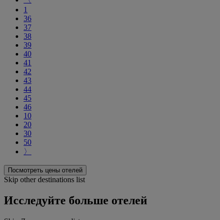
1
36
37
38
39
40
41
42
43
44
45
46
10
20
30
50
〉
Посмотреть цены отелей
Skip other destinations list
Исследуйте больше отелей