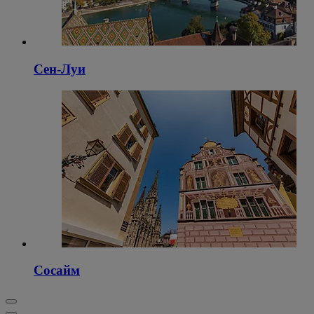
Сен-Луи
Сосайм