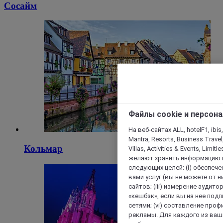
Сосайм
Файлы cookie и персон
На веб-сайтах ALL, hotelF1, ibis,
Mantra, Resorts, Business Travel
Кольмар
Villas, Activities & Events, Limit
желают хранить информацию н
следующих целей: (i) обеспе
вами услуг (вы не можете от н
сайтов; (iii) измерение аудит
«кешбэк», если вы на нее под
сетями; (vi) составление про
рекламы. Для каждого из ваши