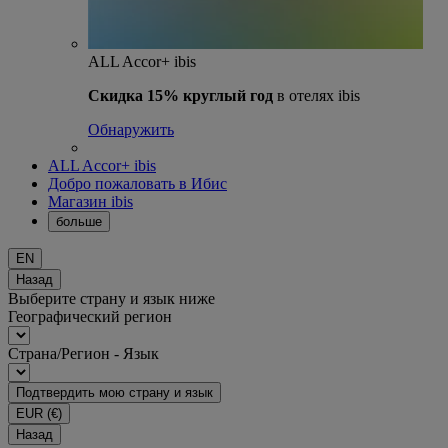
ALL Accor+ ibis
Скидка 15% круглый год
в отелях ibis
Обнаружить
ALL Accor+ ibis
Добро пожаловать в Ибис
Магазин ibis
больше
EN
Назад
Выберите страну и язык ниже
Географический регион
Страна/Регион - Язык
Подтвердить мою страну и язык
EUR
(€)
Назад