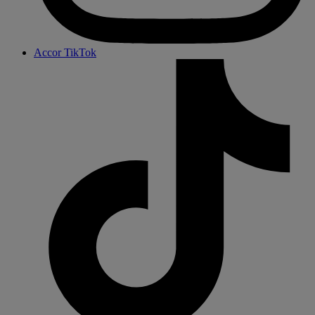
Accor TikTok