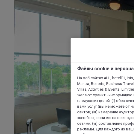
Файлы cookie и персон
На веб-сайтах ALL, hotelF1, ibis,
Mantra, Resorts, Business Travel
Villas, Activities & Events, Limit
желают хранить информацию н
следующих целей: (i) обеспе
вами услуг (вы не можете от н
сайтов; (iii) измерение аудит
«кешбэк», если вы на нее под
сетями; (vi) составление про
рекламы. Для каждого из ваши