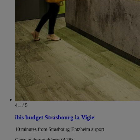
4.1 / 5
ibis budget Strasbourg la Vigie
10 minutes from Strasbourg-Entzheim airport
Close to thoroughfares (A35)