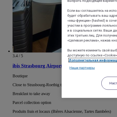
выбрать подходящие варианты
Если вы соглашаетесь на исп
будет обрабатывать ваш адрес
«хеш-функции» (hashed) в соч
участии в программе лояльнос
и в социальных сетях. Ваши 
этих третьих лиц. Для получ
«Целевая реклама», нажав кно
Вы можете изменить свой выбо
доступную по ссылке «Cookie»
3.4 / 5
Дополнительная информа
ibis Strasbourg Airport Le Zénith
Наши партнеры
Boutique
Нас
Close to Strasbourg-Roethig train station
Breakfast to take away
Parcel collection option
Produits frais et locaux (Bières Alsacienne, Tartes flambées)