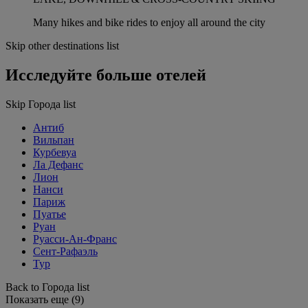
Many hikes and bike rides to enjoy all around the city
Skip other destinations list
Исследуйте больше отелей
Skip Города list
Антиб
Вильпан
Курбевуа
Ла Дефанс
Лион
Нанси
Париж
Пуатье
Руан
Руасси-Ан-Франс
Сент-Рафаэль
Тур
Back to Города list
Показать еще (9)