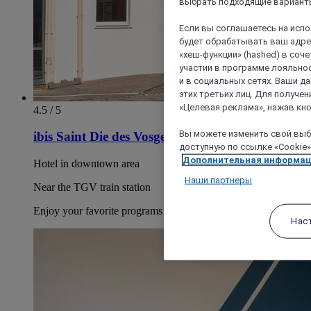
выбрать подходящие варианты
Если вы соглашаетесь на исп
будет обрабатывать ваш адрес
«хеш-функции» (hashed) в соч
участии в программе лояльнос
и в социальных сетях. Ваши 
этих третьих лиц. Для получ
«Целевая реклама», нажав кно
4.5 / 5
Вы можете изменить свой выбо
ibis Saint Die des Vosges
доступную по ссылке «Cookie»
Дополнительная информа
Hotel in downtown area
Наши партнеры
Near the TGV train station
Enjoy your favorite programs on our TV in the bedroom
Нас