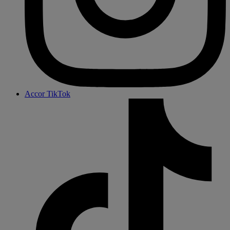
Accor TikTok