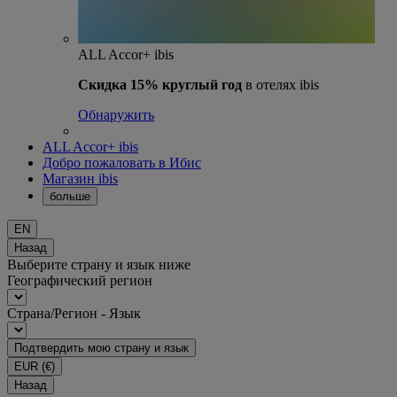
ALL Accor+ ibis
Скидка 15% круглый год
в отелях ibis
Обнаружить
ALL Accor+ ibis
Добро пожаловать в Ибис
Магазин ibis
больше
EN
Назад
Выберите страну и язык ниже
Географический регион
Страна/Регион - Язык
Подтвердить мою страну и язык
EUR
(€)
Назад