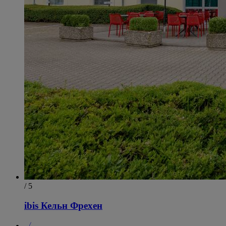
/ 5
ibis Кельн Фрехен
〈