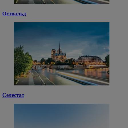
Оствальд
Селестат