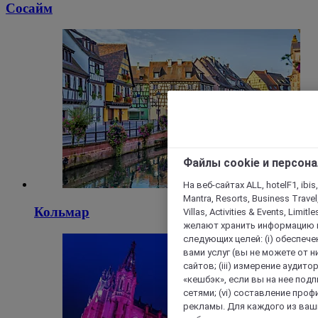
Сосайм
Файлы cookie и персон
На веб-сайтах ALL, hotelF1, ibis,
Mantra, Resorts, Business Travel
Кольмар
Villas, Activities & Events, Limit
желают хранить информацию н
следующих целей: (i) обеспе
вами услуг (вы не можете от н
сайтов; (iii) измерение аудит
«кешбэк», если вы на нее под
сетями; (vi) составление про
рекламы. Для каждого из ваши