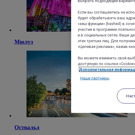
выбрать подходящие варианты
Если вы соглашаетесь на исп
будет обрабатывать ваш адрес
«хеш-функции» (hashed) в соч
участии в программе лояльнос
и в социальных сетях. Ваши 
этих третьих лиц. Для получ
Мюлуз
«Целевая реклама», нажав кно
Вы можете изменить свой выбо
доступную по ссылке «Cookie»
Дополнительная информа
Наши партнеры
Нас
Оствальд