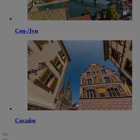
Сен-Луи
Сосайм