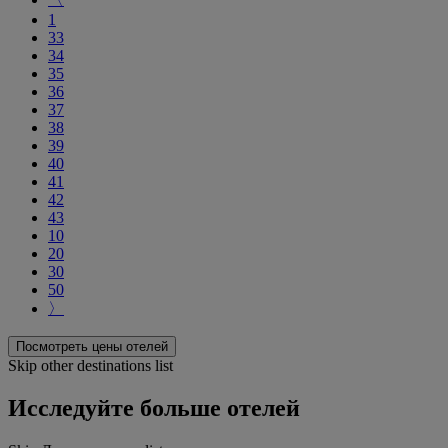
1
33
34
35
36
37
38
39
40
41
42
43
10
20
30
50
〉
Посмотреть цены отелей
Skip other destinations list
Исследуйте больше отелей