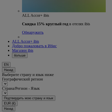
ALL Accor+ ibis
Скидка 15% круглый год
в отелях ibis
Обнаружить
ALL Accor+ ibis
Добро пожаловать в Ибис
Магазин ibis
больше
EN
Назад
Выберите страну и язык ниже
Географический регион
Страна/Регион - Язык
Подтвердить мою страну и язык
EUR
(€)
Назад