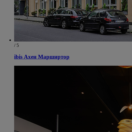
/ 5
ibis Ахен Марширтор