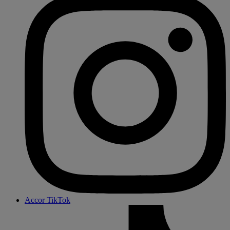
Accor TikTok