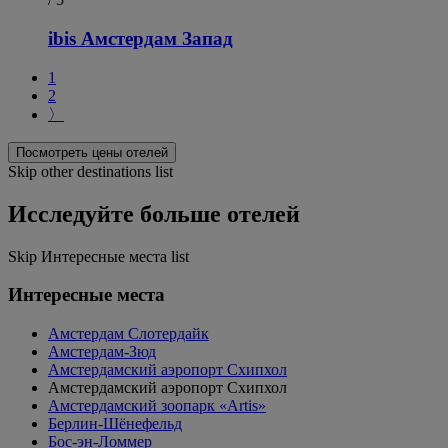
ibis Амстердам Запад
1
2
〉
Посмотреть цены отелей
Skip other destinations list
Исследуйте больше отелей
Skip Интересные места list
Интересные места
Амстердам Слотердайк
Амстердам-Зюд
Амстердамский аэропорт Схипхол
Амстердамский аэропорт Схипхол
Амстердамский зоопарк «Artis»
Берлин-Шёнефельд
Бос-эн-Ломмер