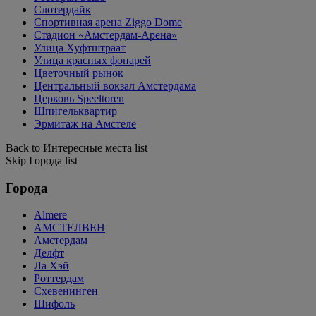
Слотердайк
Спортивная арена Ziggo Dome
Стадион «Амстердам-Арена»
Улица Хуфтштраат
Улица красных фонарей
Цветочный рынок
Центральный вокзал Амстердама
Церковь Speeltoren
Шпигельквартир
Эрмитаж на Амстеле
Back to Интересные места list
Skip Города list
Города
Almere
АМСТЕЛВЕН
Амстердам
Делфт
Ла Хэй
Роттердам
Схевенинген
Шифоль