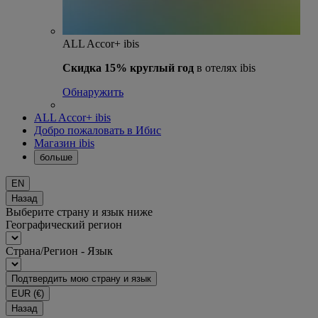
ALL Accor+ ibis
Скидка 15% круглый год
в отелях ibis
Обнаружить
ALL Accor+ ibis
Добро пожаловать в Ибис
Магазин ibis
больше
EN
Назад
Выберите страну и язык ниже
Географический регион
Страна/Регион - Язык
Подтвердить мою страну и язык
EUR
(€)
Назад