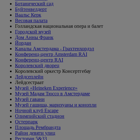
Ботанический сад
Буйтенвелдерт
Ваальс Керк
Весовая палата
Голландская национальная опера и балет
Городской музей
Дом Анны Франк
Йордан
Каналы Амстердама - Грахтенхордэл
Конференц-центр Amsterdam RAI
Конференц-центр RAI
Королевский дворец
Королевский оркестр Консертгебау
Лейдсеплейн
Лейдсестраат
Музей «Heineken Experience»
Музей Мадам Тюссо в Амстердаме
Музей гавани
Музей гашиша, марихуаны и конопли
Ночной клуб Escape
Олимпийский стадион
Остерпарк
Площадь Рембрандта
Район девяти улиц
Ресторан 5&33