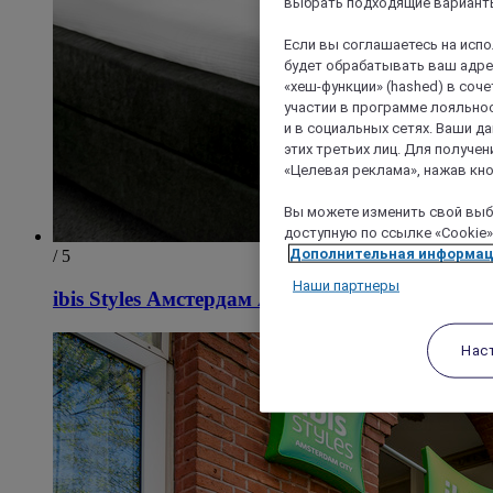
выбрать подходящие варианты
Если вы соглашаетесь на исп
будет обрабатывать ваш адрес
«хеш-функции» (hashed) в соч
участии в программе лояльнос
и в социальных сетях. Ваши 
этих третьих лиц. Для получ
«Целевая реклама», нажав кно
Вы можете изменить свой выбо
доступную по ссылке «Cookie»
Дополнительная информа
/ 5
Наши партнеры
ibis Styles Амстердам Амстел
Нас