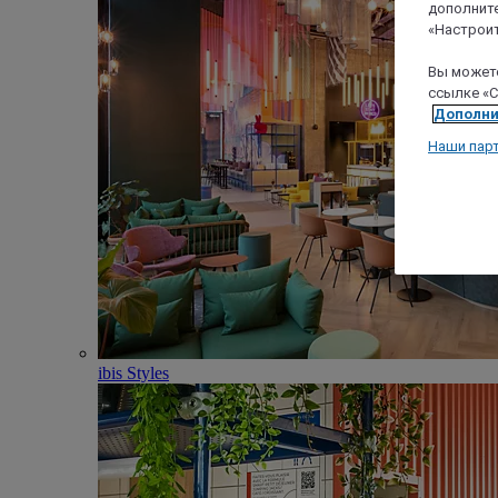
дополните
«Настроит
Вы можете
ссылке «C
Дополни
Наши пар
ibis Styles