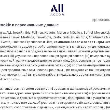
продолжить
ookie и персональные данные
ах ALL, hotelF1, ibis, Pullman, Novotel, Mercure, MGallery, Sofitel, Movenpick
usiness Travel, Meetings, Travelpros, Restaurants & Bars, Spa, Apartments & Vi
& Events, Limitless Experiences и Hera,
компания Accor и ее партнеры
же
нформацию на вашем устройстве или получать к ней доступ для следующи
ие работы сайтов и предоставление запрашиваемых вами услуг (вы не
ться); (ii) улучшение и персонализация функций сайтов; (iii) измерение 
ости сайтов; (iv) предоставление услуги «кешбэк», если вы на нее подпи
ие взаимодействия с социальными сетями; (vi) составление профиля в
 для предложения вам целевой рекламы. Для каждого из ваших устро
 компьютер и т. д.) вы можете выбрать подходящие варианты использо
 «Настроить».
оглашаетесь на использование информации в целях целевой рекламы, A
ать ваш адрес электронной почты (если вы его указали) в формате «х
в сочетании с данными о просмотре страниц, бронировании и участии в
и для показа вам целевой рекламы на сторонних сайтах и в социальных
гут быть сопоставлены с данными, имеющимися у этих третьих лиц. Дл