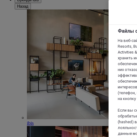
Назад
Файлы c
На веб-сайт
Resorts, B
Activities 
хранить и
обеспечен
них отказа
эффективн
обеспечен
интересов
(телефон,
на кнопку
Если вы с
обрабатыв
(hashed) 
ibis
лояльност
данные мо