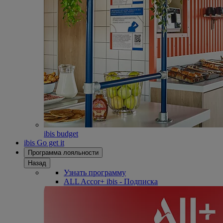
ibis budget
ibis Go get it
Программа лояльности
Назад
Узнать программу
ALL Accor+ ibis - Подписка