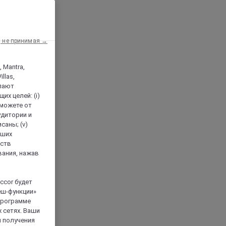
, не принимая →
, Mantra,
llas,
лают
х целей: (i)
 можете от
аудитории и
саны; (v)
аших
йств
вания, нажав
ccor будет
еш-функции»
 программе
 сетях. Ваши
я получения