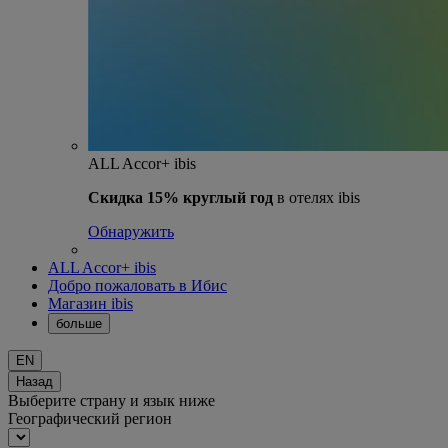
ALL Accor+ ibis
Скидка 15% круглый год
в отелях ibis
Обнаружить
ALL Accor+ ibis
Добро пожаловать в Ибис
Магазин ibis
больше
EN
Назад
Выберите страну и язык ниже
Географический регион