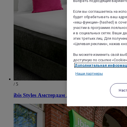
выбрать подходящие варианты
Если вы соглашаетесь на исп
будет обрабатывать ваш адрес
«хеш-функции» (hashed) в соч
участии в программе лояльнос
и в социальных сетях. Ваши 
этих третьих лиц. Для получ
«Целевая реклама», нажав кно
Вы можете изменить свой выбо
доступную по ссылке «Cookie»
Дополнительная информа
Наши партнеры
/ 5
Нас
ibis Styles Амстердам Амстел