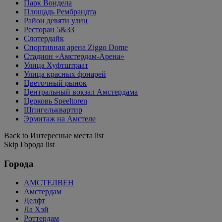
Парк Вондела
Площадь Рембрандта
Район девяти улиц
Ресторан 5&33
Слотердайк
Спортивная арена Ziggo Dome
Стадион «Амстердам-Арена»
Улица Хуфтштраат
Улица красных фонарей
Цветочный рынок
Центральный вокзал Амстердама
Церковь Speeltoren
Шпигельквартир
Эрмитаж на Амстеле
Back to Интересные места list
Skip Города list
Города
АМСТЕЛВЕН
Амстердам
Делфт
Ла Хэй
Роттердам