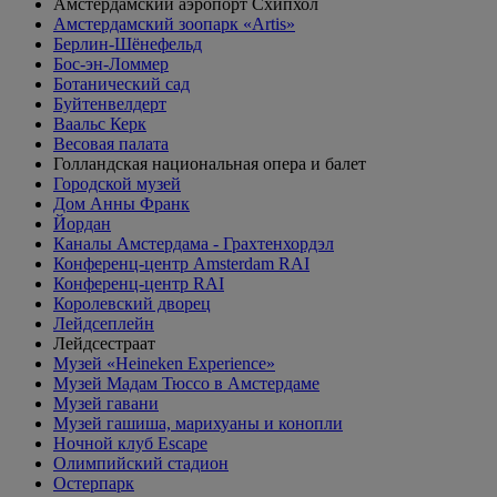
Амстердамский аэропорт Схипхол
Амстердамский зоопарк «Artis»
Берлин-Шёнефельд
Бос-эн-Ломмер
Ботанический сад
Буйтенвелдерт
Ваальс Керк
Весовая палата
Голландская национальная опера и балет
Городской музей
Дом Анны Франк
Йордан
Каналы Амстердама - Грахтенхордэл
Конференц-центр Amsterdam RAI
Конференц-центр RAI
Королевский дворец
Лейдсеплейн
Лейдсестраат
Музей «Heineken Experience»
Музей Мадам Тюссо в Амстердаме
Музей гавани
Музей гашиша, марихуаны и конопли
Ночной клуб Escape
Олимпийский стадион
Остерпарк