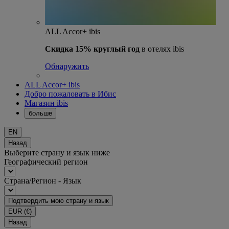
ALL Accor+ ibis
Скидка 15% круглый год
в отелях ibis
Обнаружить
ALL Accor+ ibis
Добро пожаловать в Ибис
Магазин ibis
больше
EN
Назад
Выберите страну и язык ниже
Географический регион
Страна/Регион - Язык
Подтвердить мою страну и язык
EUR
(€)
Назад