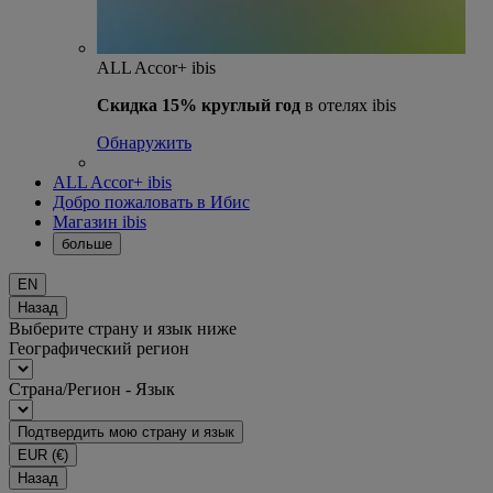
ALL Accor+ ibis
Скидка 15% круглый год
в отелях ibis
Обнаружить
ALL Accor+ ibis
Добро пожаловать в Ибис
Магазин ibis
больше
EN
Назад
Выберите страну и язык ниже
Географический регион
Страна/Регион - Язык
Подтвердить мою страну и язык
EUR
(€)
Назад