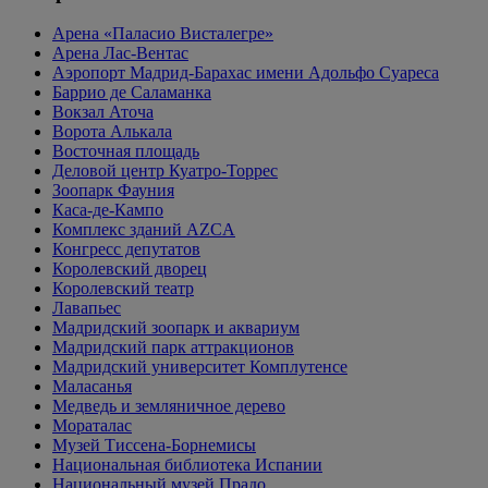
Арена «Паласио Висталегре»
Арена Лас-Вентас
Аэропорт Мадрид-Барахас имени Адольфо Суареса
Баррио де Саламанка
Вокзал Аточа
Ворота Алькала
Восточная площадь
Деловой центр Куатро-Торрес
Зоопарк Фауния
Каса-де-Кампо
Комплекс зданий AZCA
Конгресс депутатов
Королевский дворец
Королевский театр
Лавапьес
Мадридский зоопарк и аквариум
Мадридский парк аттракционов
Мадридский университет Комплутенсе
Маласанья
Медведь и земляничное дерево
Мораталас
Музей Тиссена-Борнемисы
Национальная библиотека Испании
Национальный музей Прадо