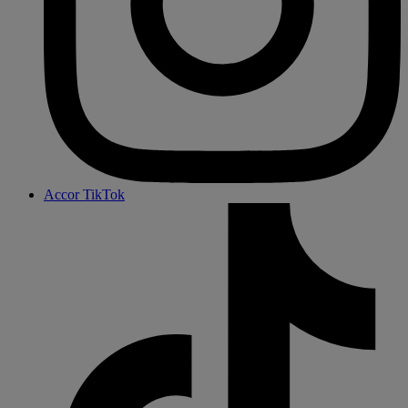
Accor TikTok