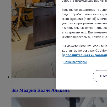
выбрать подходящие варианты
Если вы соглашаетесь на исп
будет обрабатывать ваш адрес
«хеш-функции» (hashed) в соч
участии в программе лояльнос
и в социальных сетях. Ваши 
этих третьих лиц. Для получ
«Целевая реклама», нажав кно
Вы можете изменить свой выбо
доступную по ссылке «Cookie»
Дополнительная информа
Наши партнеры
Нас
/ 5
ibis Мадрид Калле Алькала