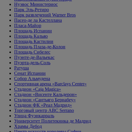
Нуэвос Министериос
Парк Эль-Ретиро
Парк развлечений Warner Bros
Пасео-де ла Кастеллана
Пласа-Майор
Площадь Испании
Площадь Кальяо
Площадь Кастилии
Площадь Плаза-де-Колон
Площадь Сибелес
Пуэнте-де-Вальекас
Пуэрта-дель-Соль
Ратуша
Сенат Испании
Собор Альмудена
Спортивная арена «Barclays Center»
Стадион «Caja Magica»
Стадион «Висенте Кальдерон»
Стадион «Сантьяго Бернабеу»
Стадион ФК «Реал Мадрид»
Торговый центр ABC Serrano
Улица Фуэнкарраль
Университет Политекника де Мадрид
Храмы Дебод
Центр искусств королевы Софии