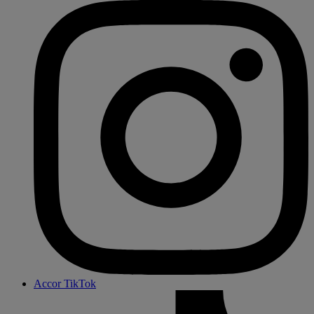
Accor TikTok