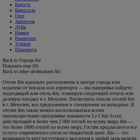
Брюгге
Брюссель
Гент
Завентем
Луйк
Намен
Ньивпорт
Уэйвер
Шарлеруа
Back to Города list
Показать еще (9)
Back to other destinations list
Отели ibis идеально расположены в центре города или
недалеко от вокзала или аэропорта — вы наверняка найдете
подходящий вам отель ibis, планируя следующий отпуск или
деловую поездку в г. Мехелен. Посмотреть список отелей ibis
в г. Мехелен, все предложения и спецценами на выходные. В
отелях ibis также можно воспользоваться всеми
преимуществами программы лояльности Le Club Accor,
действующей в более чем 2 000 отелей по всему миру. ibis —
это более 1800 отелей по всему миру. Гостям предлагаются все
услуги современного отеля по бюджетной цене. ibis — это
возможность круглосуточного заселения в любой день недели,