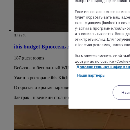
выбрать подходящие варианты
Если вы соглашаетесь на исп
будет обрабатывать ваш адрес
«хеш-функции» (hashed) в соч
участии в программе лояльнос
и в социальных сетях. Ваши 
3.9 / 5
этих третьих лиц. Для получ
«Целевая реклама», нажав кно
ibis budget Брюссель Аэропорт
Вы можете изменить свой выбо
187 guest rooms
доступную по ссылке «Cookie»
Дополнительная информа
Веб-зона и бесплатный WIFI на всей территории отеля
Наши партнеры
Ужин в ресторане ibis Kitchen
Открытая и крытая парковка
Нас
Завтрак - шведский стол по отличной цене