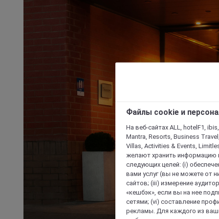
Файлы cookie и персон
На веб-сайтах ALL, hotelF1, ibis,
Mantra, Resorts, Business Travel
Villas, Activities & Events, Limit
желают хранить информацию н
следующих целей: (i) обеспе
вами услуг (вы не можете от н
сайтов; (iii) измерение аудит
«кешбэк», если вы на нее под
сетями; (vi) составление про
рекламы. Для каждого из ваши