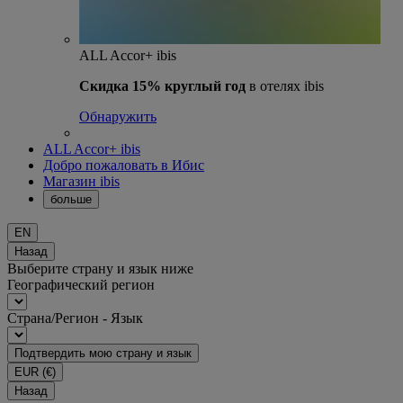
ALL Accor+ ibis
Скидка 15% круглый год
в отелях ibis
Обнаружить
ALL Accor+ ibis
Добро пожаловать в Ибис
Магазин ibis
больше
EN
Назад
Выберите страну и язык ниже
Географический регион
Страна/Регион - Язык
Подтвердить мою страну и язык
EUR
(€)
Назад