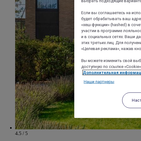
выбрать подходящие варианты
Если вы соглашаетесь на исп
будет обрабатывать ваш адрес
«хеш-функции» (hashed) в соч
участии в программе лояльнос
и в социальных сетях. Ваши 
этих третьих лиц. Для получ
«Целевая реклама», нажав кно
Вы можете изменить свой выбо
доступную по ссылке «Cookie»
Дополнительная информа
Наши партнеры
Нас
4.5 / 5