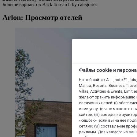
Больше вариантов
Back to search by categories
Arlon: Просмотр отелей
Файлы cookie и персон
На веб-сайтах ALL, hotelF1, ibis,
Mantra, Resorts, Business Travel
Villas, Activities & Events, Limit
желают хранить информацию н
следующих целей: (i) обеспе
вами услуг (вы не можете от н
сайтов; (iii) измерение аудит
«кешбэк», если вы на нее под
сетями; (vi) составление про
рекламы. Для каждого из ваши