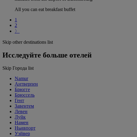
All you can eat breakfast buffet
1
2
〉
Skip other destinations list
Исследуйте больше отелей
Skip Города list
Namur
Антверпен
Брюгге
Брюссель
Гент
Завентем
Левен
Луйк
Намен
Ньивпорт
Уэйвер