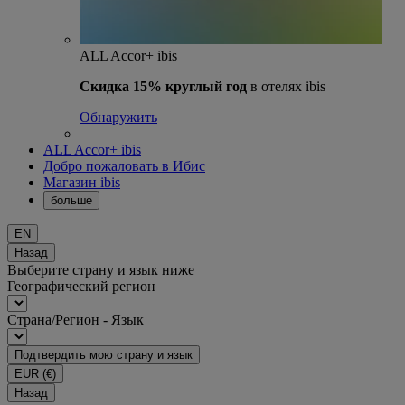
ALL Accor+ ibis
Скидка 15% круглый год
в отелях ibis
Обнаружить
ALL Accor+ ibis
Добро пожаловать в Ибис
Магазин ibis
больше
EN
Назад
Выберите страну и язык ниже
Географический регион
Страна/Регион - Язык
Подтвердить мою страну и язык
EUR
(€)
Назад