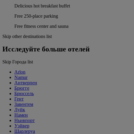
Delicious hot breakfast buffet
Free 250-place parking
Free fitness center and sauna
Skip other destinations list
Исследуйте больше отелей
Skip Города list
Arlon
Namur
Антверпен
Брюгге
Брюссель
Гент
Завентем
Луйк
Намен
Ньивпорт
Уэйвер
Шарлеруа