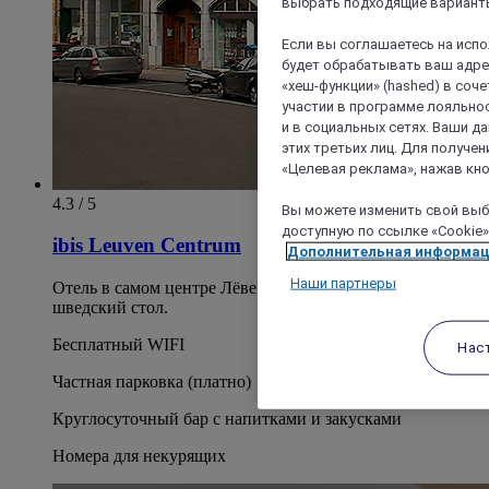
выбрать подходящие варианты
Если вы соглашаетесь на исп
будет обрабатывать ваш адрес
«хеш-функции» (hashed) в соч
участии в программе лояльнос
и в социальных сетях. Ваши 
этих третьих лиц. Для получ
«Целевая реклама», нажав кно
4.3 / 5
Вы можете изменить свой выбо
доступную по ссылке «Cookie»
ibis Leuven Centrum
Дополнительная информа
Наши партнеры
Отель в самом центре Лёвена. Размещение и завтрак -
шведский стол.
Бесплатный WIFI
Нас
Частная парковка (платно)
Круглосуточный бар с напитками и закусками
Номера для некурящих