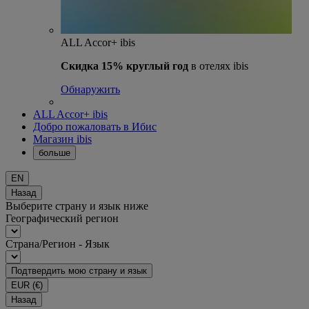
ALL Accor+ ibis
Скидка 15% круглый год
в отелях ibis
Обнаружить
ALL Accor+ ibis
Добро пожаловать в Ибис
Магазин ibis
больше
EN
Назад
Выберите страну и язык ниже
Географический регион
Страна/Регион - Язык
Подтвердить мою страну и язык
EUR
(€)
Назад