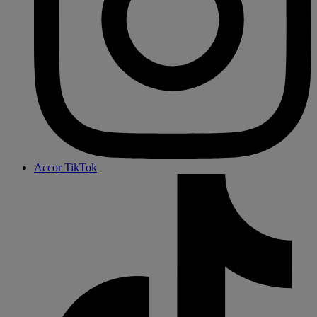
Accor TikTok