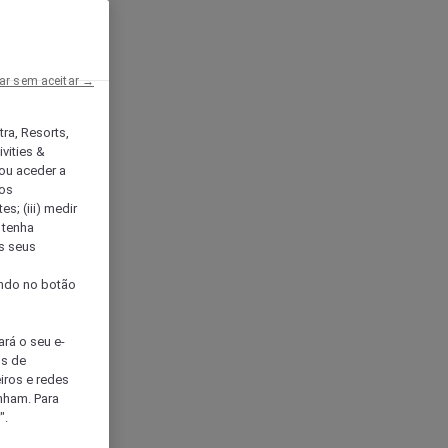
ar sem aceitar →
tra, Resorts,
vities &
ou aceder a
ços
s; (iii) medir
 tenha
os seus
s
cando no botão
ará o seu e-
os de
eiros e redes
nham. Para
".