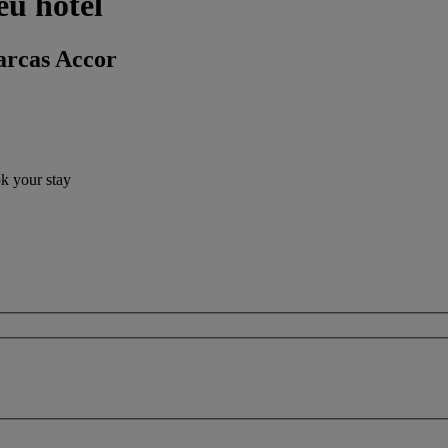
eu hotel
arcas Accor
ok your stay