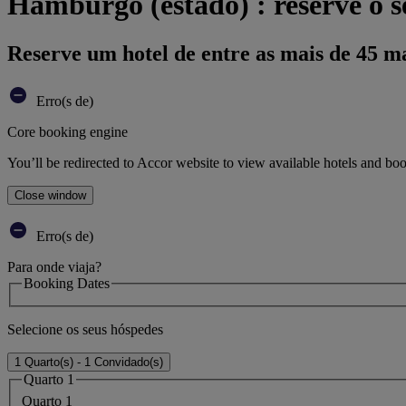
Hamburgo (estado) : reserve o s
Reserve um hotel de entre as mais de 45 m
Erro(s de)
Core booking engine
You’ll be redirected to Accor website to view available hotels and bo
Close window
Erro(s de)
Para onde viaja?
Booking Dates
Selecione os seus hóspedes
1 Quarto(s) - 1 Convidado(s)
Quarto 1
Quarto 1