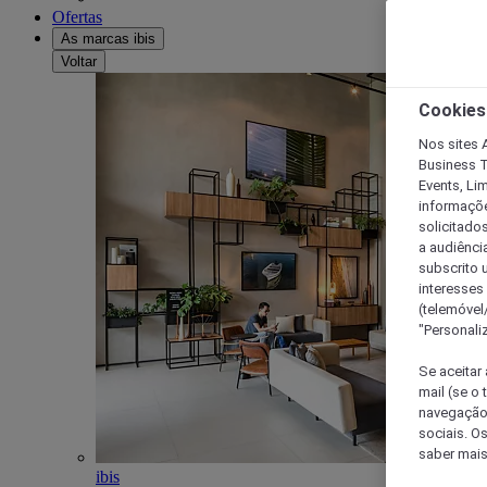
Ofertas
As marcas ibis
Voltar
Cookies
Nos sites A
Business T
Events, Li
informações
solicitados
a audiênci
subscrito u
interesses
(telemóvel
"Personaliz
Se aceitar 
mail (se o
navegação,
sociais. O
saber mais
ibis