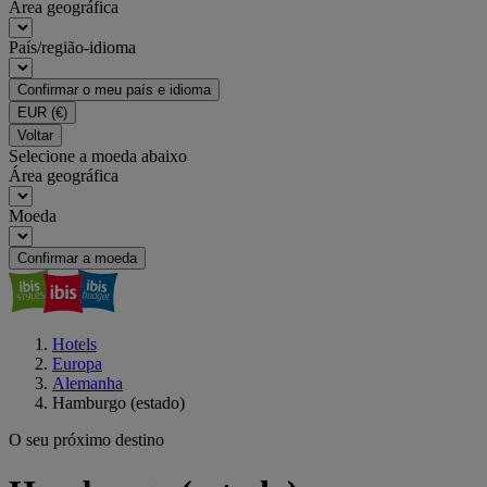
Área geográfica
País/região-idioma
Confirmar o meu país e idioma
EUR
(€)
Voltar
Selecione a moeda abaixo
Área geográfica
Moeda
Confirmar a moeda
Hotels
Europa
Alemanha
Hamburgo (estado)
O seu próximo destino