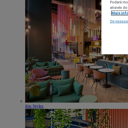
Poderá mod
através do
Mais inf
Os nossos
ibis Styles