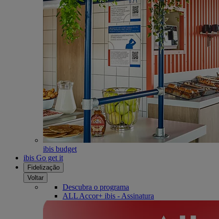
ibis budget
ibis Go get it
Fidelização
Voltar
Descubra o programa
ALL Accor+ ibis - Assinatura