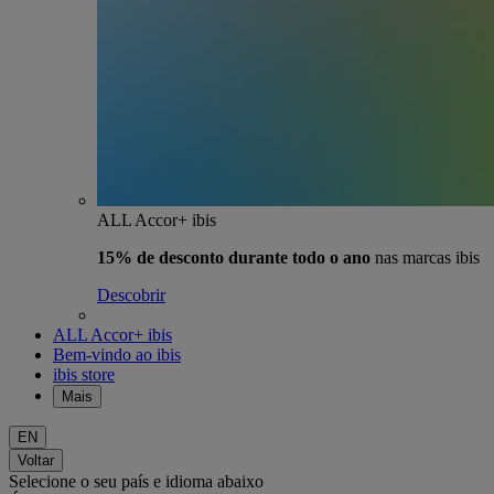
ALL Accor+ ibis
15% de desconto durante todo o ano
nas marcas ibis
Descobrir
ALL Accor+ ibis
Bem-vindo ao ibis
ibis store
Mais
EN
Voltar
Selecione o seu país e idioma abaixo