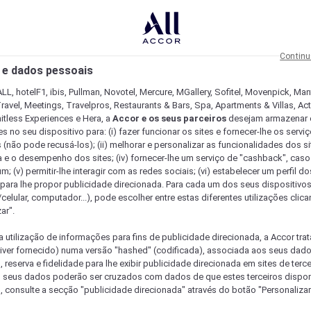
Continu
 e dados pessoais
LL, hotelF1, ibis, Pullman, Novotel, Mercure, MGallery, Sofitel, Movenpick, Man
ravel, Meetings, Travelpros, Restaurants & Bars, Spa, Apartments & Villas, Acti
mitless Experiences e Hera, a
Accor e os seus parceiros
desejam armazenar 
 no seu dispositivo para: (i) fazer funcionar os sites e fornecer-lhe os servi
 (não pode recusá-los); (ii) melhorar e personalizar as funcionalidades dos site
a e o desempenho dos sites; (iv) fornecer-lhe um serviço de "cashback", caso
m; (v) permitir-lhe interagir com as redes sociais; (vi) estabelecer um perfil d
 para lhe propor publicidade direcionada. Para cada um dos seus dispositivo
/celular, computador...), pode escolher entre estas diferentes utilizações cli
ar".
a utilização de informações para fins de publicidade direcionada, a Accor trat
 tiver fornecido) numa versão "hashed" (codificada), associada aos seus dad
 reserva e fidelidade para lhe exibir publicidade direcionada em sites de terc
s seus dados poderão ser cruzados com dados de que estes terceiros dispo
, consulte a secção "publicidade direcionada" através do botão "Personalizar