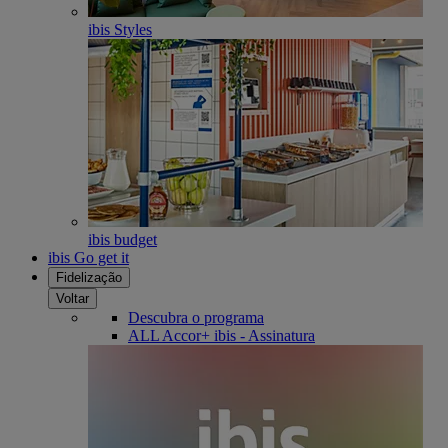
ibis Styles
ibis budget
ibis Go get it
Fidelização
Voltar
Descubra o programa
ALL Accor+ ibis - Assinatura