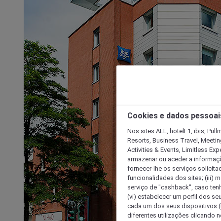
Cookies e dados pessoai
Nos sites ALL, hotelF1, ibis, Pul
Resorts, Business Travel, Meetin
Activities & Events, Limitless Ex
armazenar ou aceder a informaçõe
fornecer-lhe os serviços solicita
funcionalidades dos sites; (iii) 
serviço de "cashback", caso tenha
(vi) estabelecer um perfil dos se
cada um dos seus dispositivos (t
diferentes utilizações clicando n