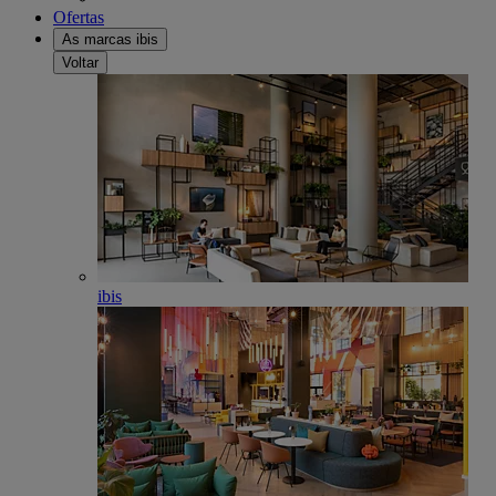
Ofertas
As marcas ibis
Voltar
ibis