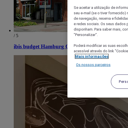
Se aceitar a utilização de inform
seu e-mail (se o tiver fornecid
de navegação, reserva e fidelidad
e redes sociais. Os seus dados
disponham. Para saber mais, con
"Personalizar".
/ 5
Poderá modificar as suas escolh
ibis budget Hamburg City Ost
acessível através do link "Cooki
Mais informações
Os nossos parceiros
Pers