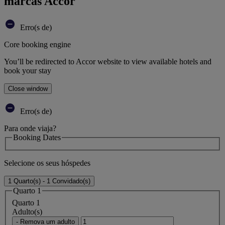
marcas Accor
Erro(s de)
Core booking engine
You’ll be redirected to Accor website to view available hotels and
book your stay
Close window
Erro(s de)
Para onde viaja?
Booking Dates
Selecione os seus hóspedes
1 Quarto(s) - 1 Convidado(s)
Quarto 1
Quarto 1
Adulto(s)
- Remova um adulto