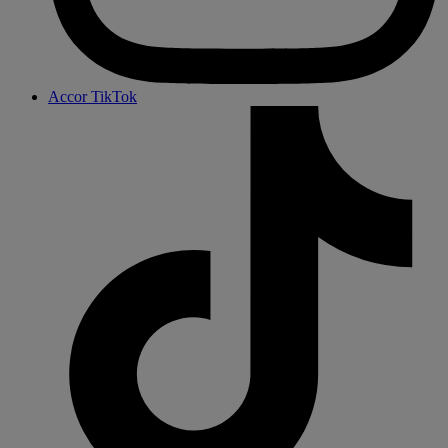
Accor TikTok