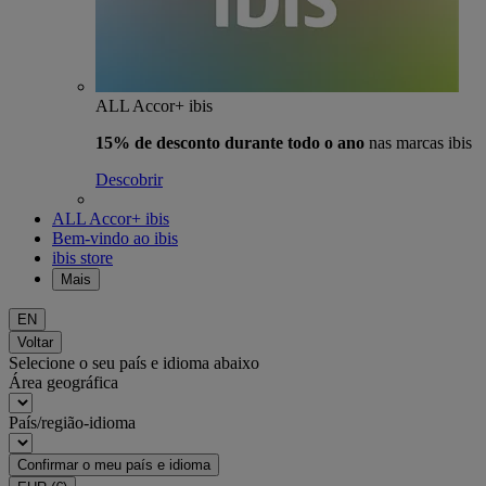
ALL Accor+ ibis
15% de desconto durante todo o ano
nas marcas ibis
Descobrir
ALL Accor+ ibis
Bem-vindo ao ibis
ibis store
Mais
EN
Voltar
Selecione o seu país e idioma abaixo
Área geográfica
País/região-idioma
Confirmar o meu país e idioma