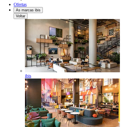
Ofertas
As marcas ibis
Voltar
ibis