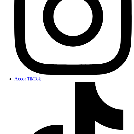
Accor TikTok