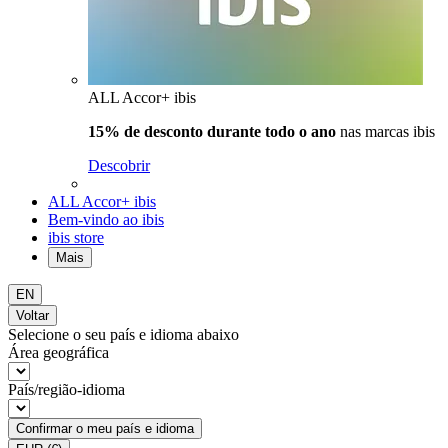
ALL Accor+ ibis
15% de desconto durante todo o ano
nas marcas ibis
Descobrir
ALL Accor+ ibis
Bem-vindo ao ibis
ibis store
Mais
EN
Voltar
Selecione o seu país e idioma abaixo
Área geográfica
País/região-idioma
Confirmar o meu país e idioma