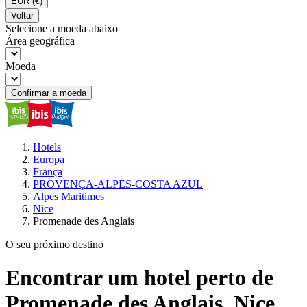
EUR
(€)
Voltar
Selecione a moeda abaixo
Área geográfica
Moeda
Confirmar a moeda
Hotels
Europa
França
PROVENÇA-ALPES-COSTA AZUL
Alpes Maritimes
Nice
Promenade des Anglais
O seu próximo destino
Encontrar um hotel perto de
Promenade des Anglais, Nice