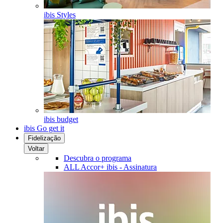
ibis Styles
ibis budget
ibis Go get it
Fidelização
Voltar
Descubra o programa
ALL Accor+ ibis - Assinatura