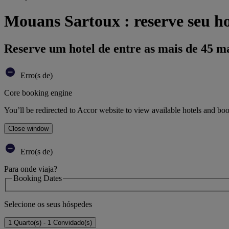
Mouans Sartoux : reserve seu ho
Reserve um hotel de entre as mais de 45 m
Erro(s de)
Core booking engine
You’ll be redirected to Accor website to view available hotels and bo
Close window
Erro(s de)
Para onde viaja?
Booking Dates
Selecione os seus hóspedes
1 Quarto(s) - 1 Convidado(s)