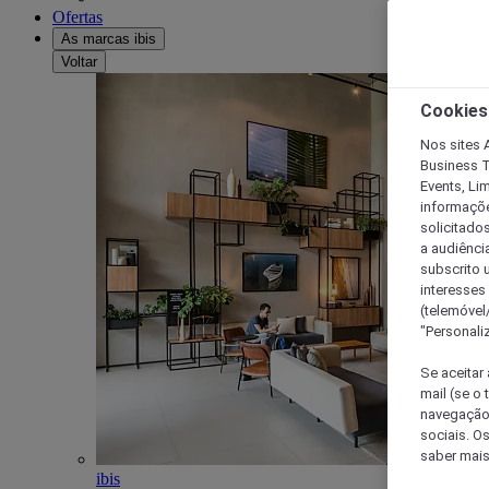
Ofertas
As marcas ibis
Voltar
Cookies
Nos sites A
Business T
Events, Li
informações
solicitados
a audiênci
subscrito u
interesses
(telemóvel
"Personaliz
Se aceitar 
mail (se o
navegação,
sociais. O
saber mais
ibis