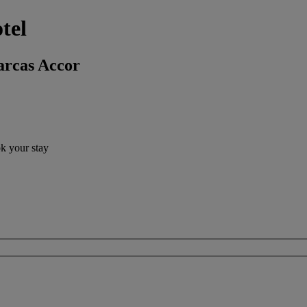
tel
arcas Accor
ok your stay