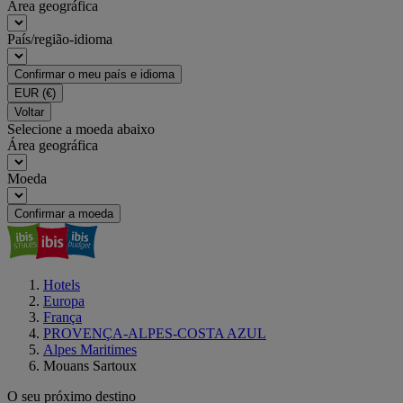
Área geográfica
País/região-idioma
Confirmar o meu país e idioma
EUR
(€)
Voltar
Selecione a moeda abaixo
Área geográfica
Moeda
Confirmar a moeda
Hotels
Europa
França
PROVENÇA-ALPES-COSTA AZUL
Alpes Maritimes
Mouans Sartoux
O seu próximo destino