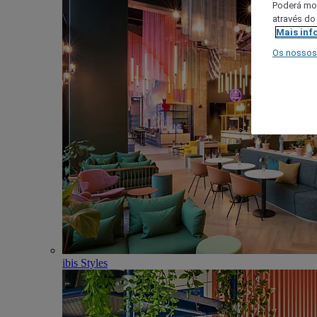
Poderá mod
através do
Mais inf
Os nossos
ibis Styles