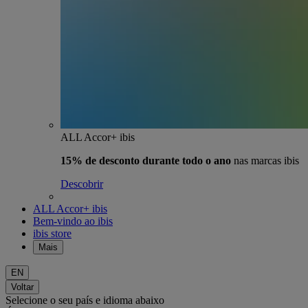
ALL Accor+ ibis
15% de desconto durante todo o ano
nas marcas ibis
Descobrir
ALL Accor+ ibis
Bem-vindo ao ibis
ibis store
Mais
EN
Voltar
Selecione o seu país e idioma abaixo