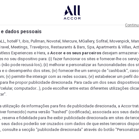
Continu
 e dados pessoais
LL, hotelF1, ibis, Pullman, Novotel, Mercure, MGallery, Sofitel, Movenpick, Man
ravel, Meetings, Travelpros, Restaurants & Bars, Spa, Apartments & Villas, Acti
mitless Experiences e Hera, a
Accor e os seus parceiros
desejam armazenar 
 no seu dispositivo para: (i) fazer funcionar os sites e fornecer-lhe os servi
 (não pode recusá-los); (ii) melhorar e personalizar as funcionalidades dos site
a e o desempenho dos sites; (iv) fornecer-lhe um serviço de "cashback", caso
m; (v) permitir-lhe interagir com as redes sociais; (vi) estabelecer um perfil d
 para lhe propor publicidade direcionada. Para cada um dos seus dispositivo
/celular, computador...), pode escolher entre estas diferentes utilizações cli
ar".
a utilização de informações para fins de publicidade direcionada, a Accor trat
 tiver fornecido) numa versão "hashed" (codificada), associada aos seus dad
 reserva e fidelidade para lhe exibir publicidade direcionada em sites de terc
s seus dados poderão ser cruzados com dados de que estes terceiros dispo
, consulte a secção "publicidade direcionada" através do botão "Personalizar