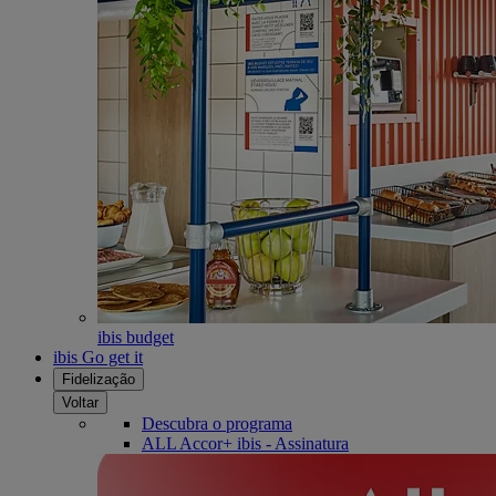
ibis budget
ibis Go get it
Fidelização
Voltar
Descubra o programa
ALL Accor+ ibis - Assinatura