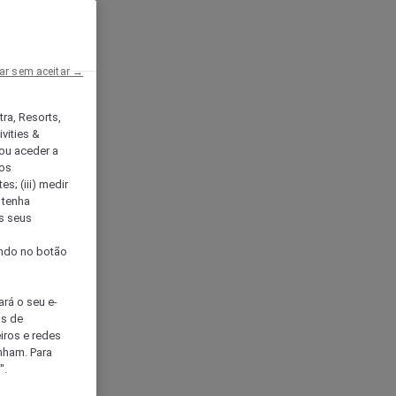
ar sem aceitar →
tra, Resorts,
vities &
ou aceder a
ços
s; (iii) medir
 tenha
os seus
s
cando no botão
ará o seu e-
os de
eiros e redes
nham. Para
".