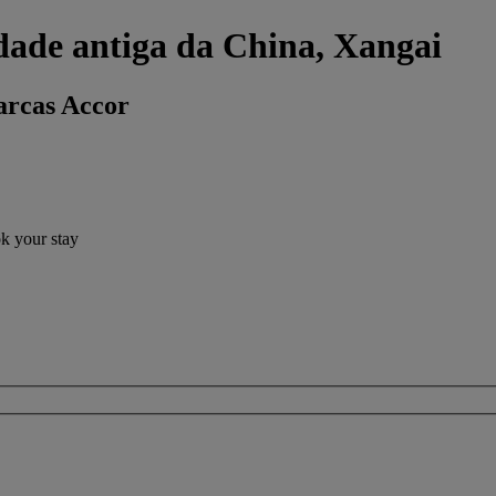
dade antiga da China, Xangai
arcas Accor
ok your stay