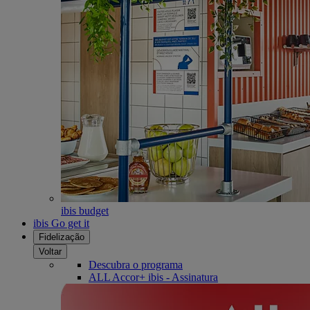
ibis budget
ibis Go get it
Fidelização
Voltar
Descubra o programa
ALL Accor+ ibis - Assinatura