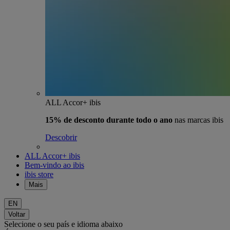
ALL Accor+ ibis
15% de desconto durante todo o ano
nas marcas ibis
Descobrir
ALL Accor+ ibis
Bem-vindo ao ibis
ibis store
Mais
EN
Voltar
Selecione o seu país e idioma abaixo