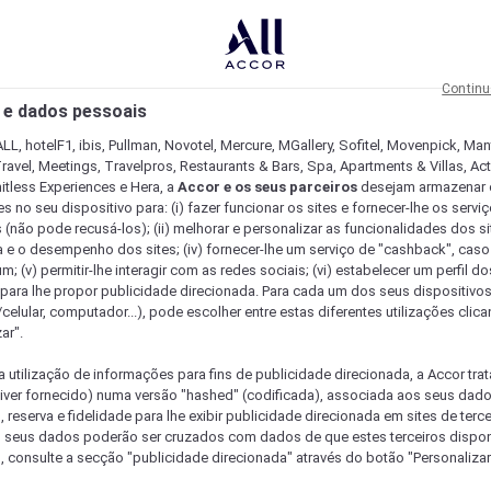
Continu
 e dados pessoais
LL, hotelF1, ibis, Pullman, Novotel, Mercure, MGallery, Sofitel, Movenpick, Man
ravel, Meetings, Travelpros, Restaurants & Bars, Spa, Apartments & Villas, Acti
mitless Experiences e Hera, a
Accor e os seus parceiros
desejam armazenar 
 no seu dispositivo para: (i) fazer funcionar os sites e fornecer-lhe os servi
 (não pode recusá-los); (ii) melhorar e personalizar as funcionalidades dos site
a e o desempenho dos sites; (iv) fornecer-lhe um serviço de "cashback", caso
m; (v) permitir-lhe interagir com as redes sociais; (vi) estabelecer um perfil d
 para lhe propor publicidade direcionada. Para cada um dos seus dispositivo
/celular, computador...), pode escolher entre estas diferentes utilizações cli
ar".
a utilização de informações para fins de publicidade direcionada, a Accor trat
 tiver fornecido) numa versão "hashed" (codificada), associada aos seus dad
 reserva e fidelidade para lhe exibir publicidade direcionada em sites de terc
s seus dados poderão ser cruzados com dados de que estes terceiros dispo
, consulte a secção "publicidade direcionada" através do botão "Personalizar