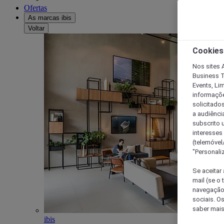
Ofertas
As marcas ibis
Voltar
Cookies
Nos sites A
Business T
Events, Li
informações
solicitados
a audiênci
subscrito u
interesses
(telemóvel
"Personaliz
Se aceitar 
mail (se o
navegação,
sociais. O
saber mais
ibis