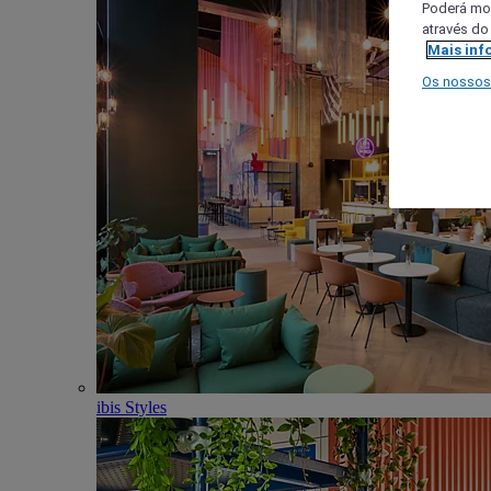
Poderá mod
através do
Mais inf
Os nossos
ibis Styles