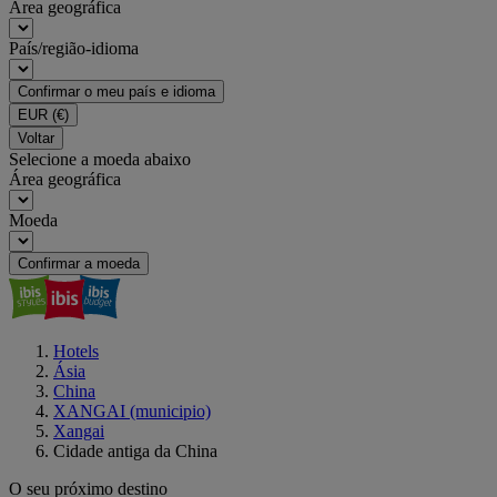
Área geográfica
País/região-idioma
Confirmar o meu país e idioma
EUR
(€)
Voltar
Selecione a moeda abaixo
Área geográfica
Moeda
Confirmar a moeda
Hotels
Ásia
China
XANGAI (municipio)
Xangai
Cidade antiga da China
O seu próximo destino