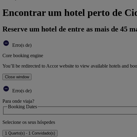
Encontrar um hotel perto de Ci
Reserve um hotel de entre as mais de 45 m
Erro(s de)
Core booking engine
You’ll be redirected to Accor website to view available hotels and bo
Close window
Erro(s de)
Para onde viaja?
Booking Dates
Selecione os seus hóspedes
1 Quarto(s) - 1 Convidado(s)