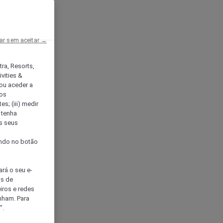
ar sem aceitar →
tra, Resorts,
vities &
ou aceder a
ços
s; (iii) medir
 tenha
os seus
s
cando no botão
ará o seu e-
os de
eiros e redes
nham. Para
".