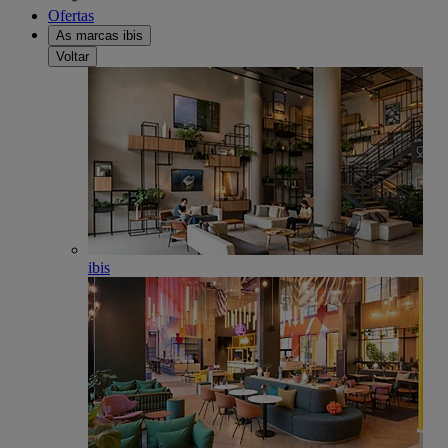
Ofertas
As marcas ibis
Voltar
ibis