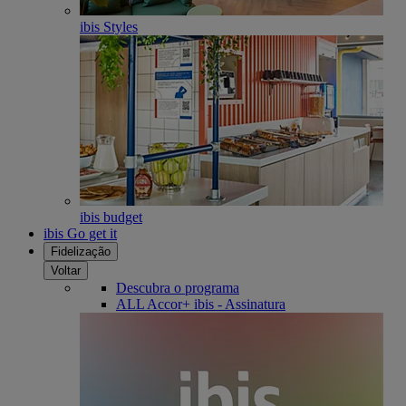
ibis Styles
ibis budget
ibis Go get it
Fidelização
Voltar
Descubra o programa
ALL Accor+ ibis - Assinatura