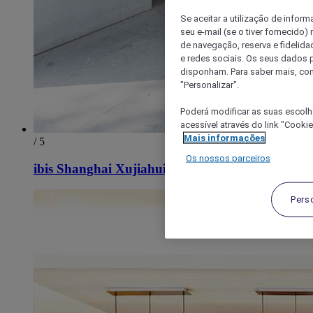
Se aceitar a utilização de inform
seu e-mail (se o tiver fornecid
de navegação, reserva e fidelidad
e redes sociais. Os seus dados
disponham. Para saber mais, con
"Personalizar".
Poderá modificar as suas escolh
acessível através do link "Cooki
Mais informações
/ 5
Os nossos parceiros
ibis Shanghai Xujiahui
Pers