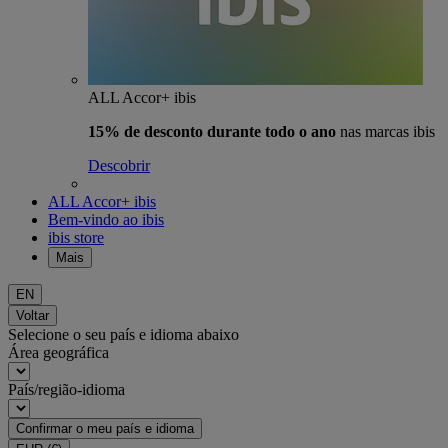
ALL Accor+ ibis
15% de desconto durante todo o ano
nas marcas ibis
Descobrir
ALL Accor+ ibis
Bem-vindo ao ibis
ibis store
Mais
EN
Voltar
Selecione o seu país e idioma abaixo
Área geográfica
País/região-idioma
Confirmar o meu país e idioma