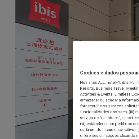
Cookies e dados pessoai
Nos sites ALL, hotelF1, ibis, Pul
Resorts, Business Travel, Meetin
Activities & Events, Limitless Ex
armazenar ou aceder a informaçõe
fornecer-lhe os serviços solicita
funcionalidades dos sites; (iii) 
serviço de "cashback", caso tenha
(vi) estabelecer um perfil dos se
cada um dos seus dispositivos (t
diferentes utilizações clicando n