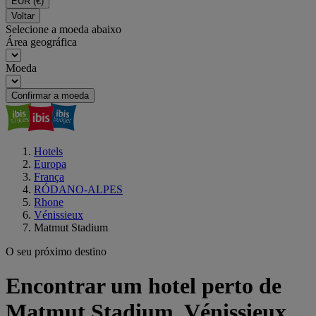
EUR
(€)
Voltar
Selecione a moeda abaixo
Área geográfica
Moeda
Confirmar a moeda
Hotels
Europa
França
RÓDANO-ALPES
Rhone
Vénissieux
Matmut Stadium
O seu próximo destino
Encontrar um hotel perto de
Matmut Stadium, Vénissieux