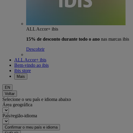
ALL Accor+ ibis
15% de desconto durante todo o ano
nas marcas ibis
Descobrir
ALL Accor+ ibis
Bem-vindo ao ibis
ibis store
Mais
EN
Voltar
Selecione o seu país e idioma abaixo
Área geográfica
País/região-idioma
Confirmar o meu país e idioma