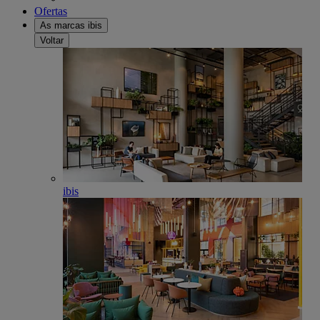
Ofertas
As marcas ibis
Voltar
ibis