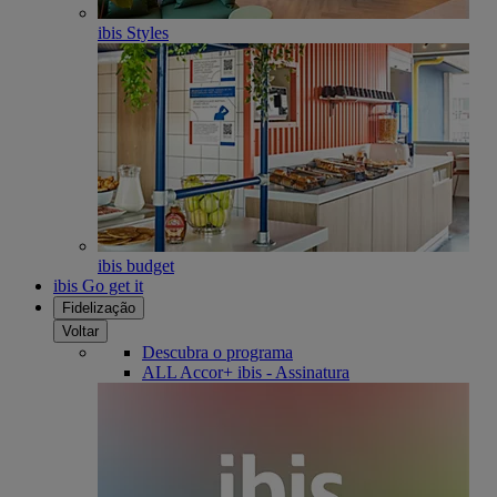
ibis Styles
ibis budget
ibis Go get it
Fidelização
Voltar
Descubra o programa
ALL Accor+ ibis - Assinatura