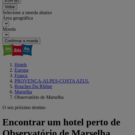
EUR
(€)
Voltar
Selecione a moeda abaixo
Área geográfica
Moeda
Confirmar a moeda
Hotels
Europa
França
PROVENÇA-ALPES-COSTA AZUL
Bouches Du Rhône
Marselha
Observatório de Marselha
O seu próximo destino
Encontrar um hotel perto de
Observatório de Marselha,