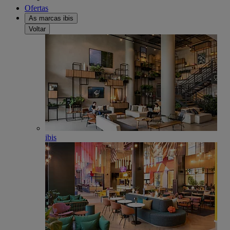
Ofertas
As marcas ibis
Voltar
ibis