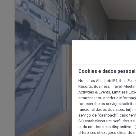
Cookies e dados pessoai
Nos sites ALL, hotelF1, ibis, Pul
Resorts, Business Travel, Meetin
Activities & Events, Limitless Ex
armazenar ou aceder a informaçõe
fornecer-lhe os serviços solicita
funcionalidades dos sites; (iii) 
serviço de "cashback", caso tenha
(vi) estabelecer um perfil dos se
cada um dos seus dispositivos (t
diferentes utilizações clicando n