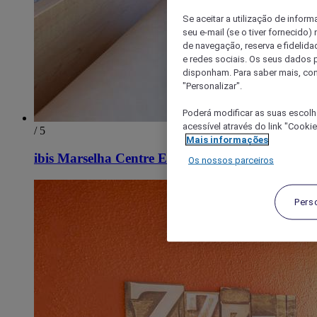
Se aceitar a utilização de inform
seu e-mail (se o tiver fornecid
de navegação, reserva e fidelidad
e redes sociais. Os seus dados
disponham. Para saber mais, con
"Personalizar".
Poderá modificar as suas escolh
acessível através do link "Cooki
/ 5
Mais informações
ibis Marselha Centre Estação Saint Charles
Os nossos parceiros
Pers