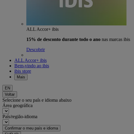
ALL Accor+ ibis
15% de desconto durante todo o ano
nas marcas ibis
Descobrir
ALL Accor+ ibis
Bem-vindo ao ibis
ibis store
Mais
EN
Voltar
Selecione o seu país e idioma abaixo
Área geográfica
País/região-idioma
Confirmar o meu país e idioma