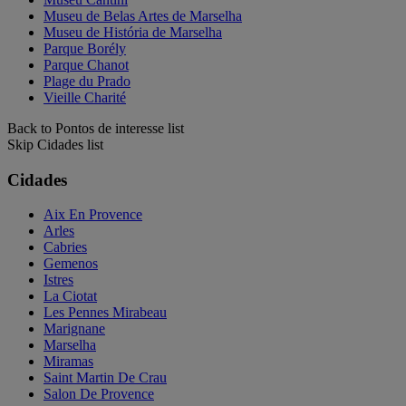
Museu de Belas Artes de Marselha
Museu de História de Marselha
Parque Borély
Parque Chanot
Plage du Prado
Vieille Charité
Back to Pontos de interesse list
Skip Cidades list
Cidades
Aix En Provence
Arles
Cabries
Gemenos
Istres
La Ciotat
Les Pennes Mirabeau
Marignane
Marselha
Miramas
Saint Martin De Crau
Salon De Provence