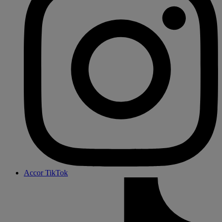
Accor TikTok