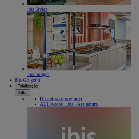
ibis Styles
ibis budget
ibis Go get it
Fidelização
Voltar
Descubra o programa
ALL Accor+ ibis - Assinatura