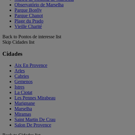
Observatório de Marselha
Parque Borély
Parque Chanot
Plage du Prado
Vieille Charité
Back to Pontos de interesse list
Skip Cidades list
Cidades
Aix En Provence
Arles
Cabries
Gemenos
Istres
La Ciotat
Les Pennes Mirabeau
Marignane
Marselha
Miramas
Saint Martin De Crau
Salon De Provence