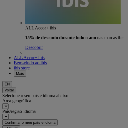
ALL Accor+ ibis
15% de desconto durante todo o ano
nas marcas ibis
Descobrir
ALL Accor+ ibis
Bem-vindo ao ibis
ibis store
Mais
EN
Voltar
Selecione o seu país e idioma abaixo
Área geográfica
País/região-idioma
Confirmar o meu país e idioma