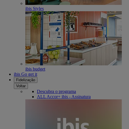
ibis Styles
ibis budget
ibis Go get it
Fidelização
Voltar
Descubra o programa
ALL Accor+ ibis - Assinatura