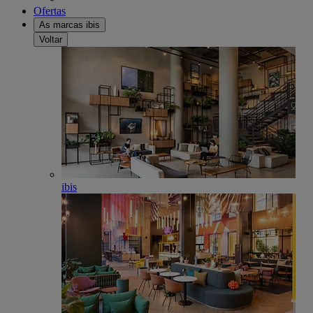
Ofertas
As marcas ibis
Voltar
ibis