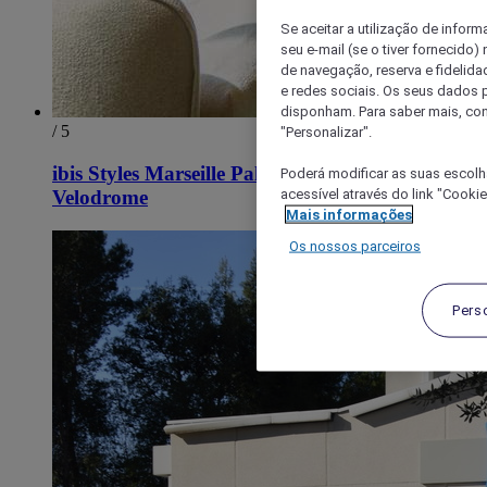
Se aceitar a utilização de inform
seu e-mail (se o tiver fornecid
de navegação, reserva e fidelidad
e redes sociais. Os seus dados
disponham. Para saber mais, con
/ 5
"Personalizar".
ibis Styles Marseille Palais des Congres
Poderá modificar as suas escolh
acessível através do link "Cooki
Velodrome
Mais informações
Os nossos parceiros
Pers