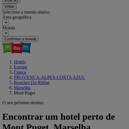
EUR
(€)
Voltar
Selecione a moeda abaixo
Área geográfica
Moeda
Confirmar a moeda
Hotels
Europa
França
PROVENÇA-ALPES-COSTA AZUL
Bouches Du Rhône
Marselha
Mont Puget
O seu próximo destino
Encontrar um hotel perto de
Mont Puget, Marselha