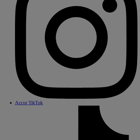
Accor TikTok